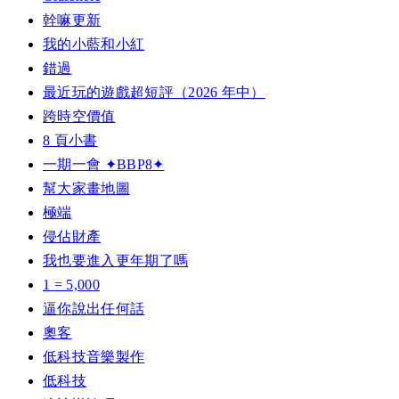
幹嘛更新
我的小藍和小紅
錯過
最近玩的遊戲超短評（2026 年中）
跨時空價值
8 頁小書
一期一會 ✦BBP8✦
幫大家畫地圖
極端
侵佔財產
我也要進入更年期了嗎
1 = 5,000
逼你說出任何話
奧客
低科技音樂製作
低科技