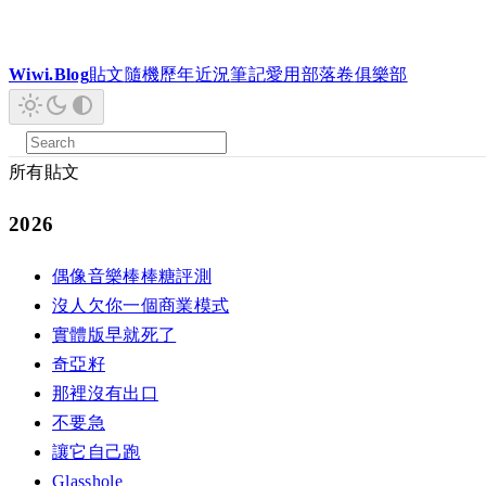
Wiwi.Blog
貼文
隨機
歷年
近況
筆記
愛用
部落卷
俱樂部
所有貼文
2026
偶像音樂棒棒糖評測
沒人欠你一個商業模式
實體版早就死了
奇亞籽
那裡沒有出口
不要急
讓它自己跑
Glasshole