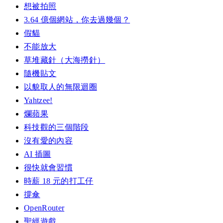
想被拍照
3.64 億個網站，你去過幾個？
假貓
不能放大
草堆藏針（大海撈針）
隨機貼文
以貌取人的無限迴圈
Yahtzee!
爛蘋果
科技觀的三個階段
沒有愛的內容
AI 插圖
很快就會習慣
時薪 18 元的打工仔
撐傘
OpenRouter
聖經遊戲