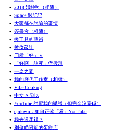
2018 婚紗照（相簿）
Splice 退訂記
大家都在討論的事情
簽書會（相簿）
換工具的藝術
數位敲詐
四種「好」人
「好啊—該死」症候群
一念之間
我的歷代工作室（相簿）
Vibe Cooking
中文 A 到 Z
YouTube 討厭我的樂譜（但完全沒關係）
cpdown：如何正確「看」YouTube
我去過哪裡？
別偷瞄附近的蛋餅店