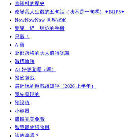
查資料的歷史
改變我人生觀的五句話（咦不是一句嗎）✦BBP5✦
NowNowNow 世界冠軍
嬰兒、貓，與你的手機
只贏！
A 寶
寫部落格的大人值得認識
游標軌跡
AI 好便宜喔（嗎）
投籃遊戲
最近玩的遊戲超短評（2026 上半年）
我先發現的
預設值
小容器
麒麟完美免費
智慧寵物餵食機
該放棄嗎？