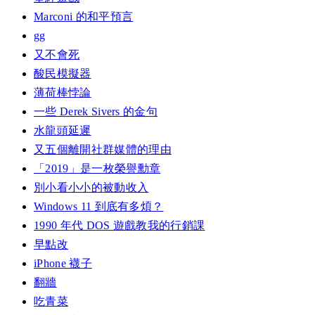
Marconi 的和平預言
gg
又不會死
酸民模擬器
薄荷棒悖論
一些 Derek Sivers 的金句
水龍頭延遲
又五個離開社群媒體的理由
「2019」是一枚榮譽勳章
別小看小小的被動收入
Windows 11 到底有多煩？
1990 年代 DOS 遊戲教我的行銷課
早點改
iPhone 襪子
翻牆
吃青菜