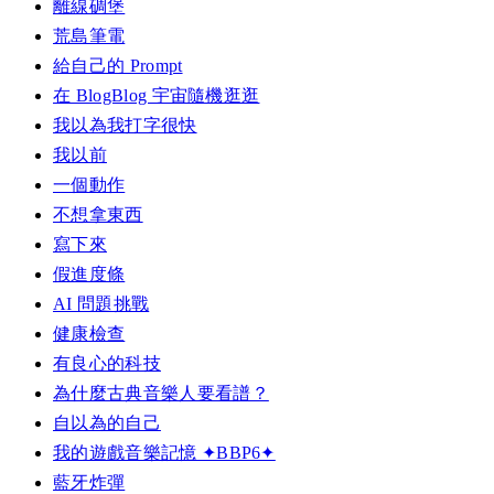
離線碉堡
荒島筆電
給自己的 Prompt
在 BlogBlog 宇宙隨機逛逛
我以為我打字很快
我以前
一個動作
不想拿東西
寫下來
假進度條
AI 問題挑戰
健康檢查
有良心的科技
為什麼古典音樂人要看譜？
自以為的自己
我的遊戲音樂記憶 ✦BBP6✦
藍牙炸彈