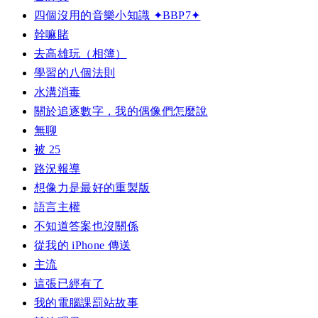
四個沒用的音樂小知識 ✦BBP7✦
幹嘛賭
去高雄玩（相簿）
學習的八個法則
水溝消毒
關於追逐數字，我的偶像們怎麼說
無聊
被 25
路況報導
想像力是最好的重製版
語言主權
不知道答案也沒關係
從我的 iPhone 傳送
主流
這張已經有了
我的電腦課罰站故事