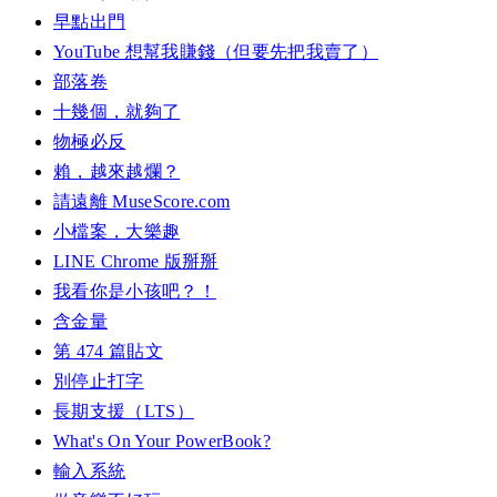
早點出門
YouTube 想幫我賺錢（但要先把我賣了）
部落卷
十幾個，就夠了
物極必反
賴，越來越爛？
請遠離 MuseScore.com
小檔案，大樂趣
LINE Chrome 版掰掰
我看你是小孩吧？！
含金量
第 474 篇貼文
別停止打字
長期支援（LTS）
What's On Your PowerBook?
輸入系統