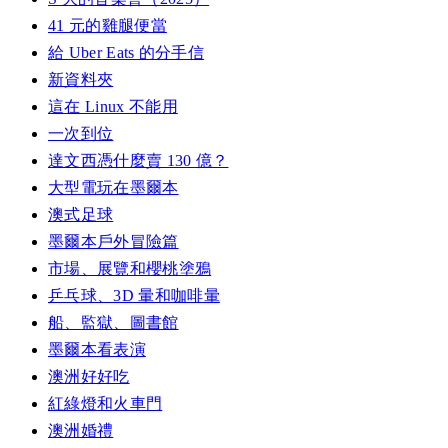
41 元的雞腿便當
給 Uber Eats 的分手信
新資料夾
這在 Linux 不能用
一次到位
達文西憑什麼賣 130 億？
大型電玩在墨爾本
澳式足球
墨爾本戶外冒險篇
市場、展覽和櫻桃塗鴉
乒乓球、3D 暈和咖啡暈
船、監獄、圖書館
墨爾本看表演
澳洲好好吃
紅綠燈和火車門
澳洲婚禮