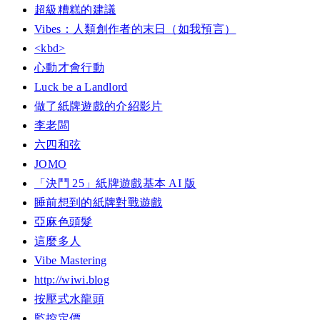
超級糟糕的建議
Vibes：人類創作者的末日（如我預言）
<kbd>
心動才會行動
Luck be a Landlord
做了紙牌遊戲的介紹影片
李老闆
六四和弦
JOMO
「決鬥 25」紙牌遊戲基本 AI 版
睡前想到的紙牌對戰遊戲
亞麻色頭髮
這麼多人
Vibe Mastering
http://wiwi.blog
按壓式水龍頭
監控定價