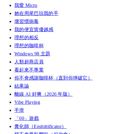
我愛 Micro
她在用尾巴玩我的手
壞習慣病毒
我的便宜貨優越感
理想的相反
理想的咖啡杯
Windows 98 主題
人類超商店員
看起來不專業
你不會感謝咖啡杯（直到你摔破它）
結果論
離線 AI 好爽（2026 年版）
Vibe Playing
手滑
「00」遊戲
糞化師（Enshittificator）