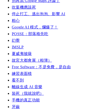
別再寫 Google Maps 評論了
吹葉機應該死
停止打工、逃出泡泡、影響 AI
粗心
Google AI 模式，爛爆了！
POSSE：部落格先吃
幻覺
IMSLP
夏威夷披薩
故宮大都會展（相簿）
Free Software：不是免費，是自由
練習表面積
看不到
離線生成 AI 音樂
裝死（我就說吧）
手機的真正功能
牙齒