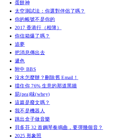
蛋餅神
太空測試法：你選對伴侶了嗎？
你的帳號不是你的
2017 香港行（相簿）
你信箱爆了嗎？
追夢
把消息傳出去
遞色
附中 BBS
沒水怎麼辦？刪除舊 Email！
擋住你 76% 生意的那道黑牆
屁(pea)味(whey)
這篇是廢文嗎？
我不是機器人
跳出盒子做音樂
貝多芬 32 首鋼琴奏鳴曲，要彈幾個音？
2025 形象照