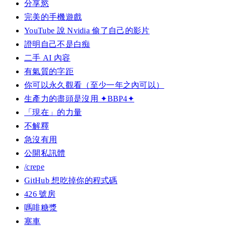
分享慾
完美的手機遊戲
YouTube 說 Nvidia 偷了自己的影片
證明自己不是白痴
二手 AI 內容
有氣質的字距
你可以永久觀看（至少一年之內可以）
生產力的盡頭是沒用 ✦BBP4✦
「現在」的力量
不解釋
急沒有用
公開私訊體
/crepe
GitHub 想吃掉你的程式碼
426 號房
嗎啡糖漿
塞車