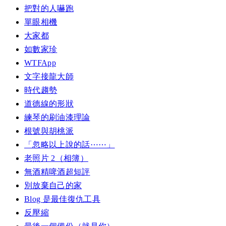
把對的人嚇跑
單眼相機
大家都
如數家珍
WTFApp
文字接龍大師
時代趨勢
道德線的形狀
練琴的刷油漆理論
根號與胡桃派
「忽略以上說的話⋯⋯」
老照片 2（相簿）
無酒精啤酒超短評
別放棄自己的家
Blog 是最佳復仇工具
反壓縮