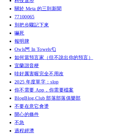
科技進步
關於 Meta 的三則新聞
77100065
別把步驟記下來
嚇死
報明牌
Owls🦉 In Towels🧻
如何當預言家（但不說出你的預言）
宜蘭諧音梗
哇好厲害喔完全不用改
2025 年度單字：slop
你不需要 App，你需要檔案
BlogBlog.Club 部落部落俱樂部
不要在意它會燙
開心的條件
不急
過程經濟