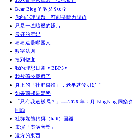
我不會受影響啦（但你會）
Bear Blog 的教父 ʕ•ᴥ•ʔ
你的心理問題，可能是體力問題
只是一些隨機的照片
最好的年紀
猜猜這是哪國人
數字法則
撿到便宜
我的理想日常 ✦BBP3✦
我被碗公療癒了
真正的「社群媒體」，老早就發明好了
如果蕭邦是變態
「只有我這樣嗎？」──2026 年 2 月 BlogBlog 同樂會
回顧
社群媒體釣餌（bait）圖鑑
表演「表演音樂」
遠方的東西