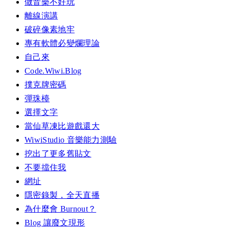
做音樂不好玩
離線演講
破碎像素地牢
專有軟體必變爛理論
自己來
Code.Wiwi.Blog
撲克牌密碼
彈珠檯
選擇文字
當仙草凍比遊戲還大
WiwiStudio 音樂能力測驗
挖出了更多舊貼文
不要擋住我
網址
隱密錄製，全天直播
為什麼會 Burnout？
Blog 讓廢文現形