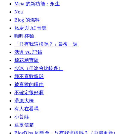
Meta 的新功能：永生
Noa
Blog 的燃料
私廚與 AI 音樂
咖哩杯麵
「只有我這樣嗎？」最後一週
活過 vs. 記錄
棉花糖實驗
少冰（但冰會比較多）
我不喜歡籃球
被喜歡的理由
不確定很好啊
滑脆大橋
有人在看嗎
小菩薩
遮罩信箱
BlogBlog 同樂會：只有我這樣嗎？（中場更新）