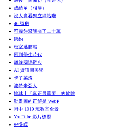
最後一個備份（就是你）
成績單（相簿）
沒人會看獨立網站啦
46 號房
可麗餅幫我省了二十萬
綁約
密室逃脫癮
回到學生時代
離線國語辭典
AI 資訊圖美學
卡了菜渣
波希米亞人
地球上「真正最重要」的軟體
動畫圖的正解是 WebP
附中 1019 班教室全景
YouTube 影片標題
好慢喔