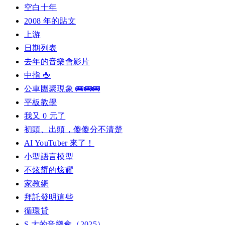
空白十年
2008 年的貼文
上游
日期列表
去年的音樂會影片
中指 🖕
公車團聚現象 🚌🚌🚌
平板教學
我又 0 元了
初頭、出頭，傻傻分不清楚
AI YouTuber 來了！
小型語言模型
不炫耀的炫耀
家教網
拜託發明這些
循環貸
S 大的音樂會（2025）