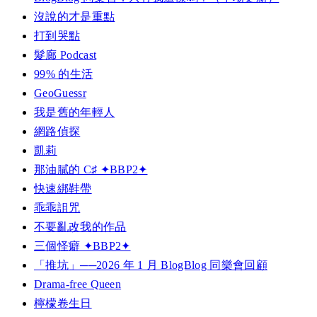
沒說的才是重點
打到哭點
髮廊 Podcast
99% 的生活
GeoGuessr
我是舊的年輕人
網路偵探
凱莉
那油膩的 C♯ ✦BBP2✦
快速綁鞋帶
乖乖詛咒
不要亂改我的作品
三個怪癖 ✦BBP2✦
「推坑」──2026 年 1 月 BlogBlog 同樂會回顧
Drama-free Queen
檸檬卷生日