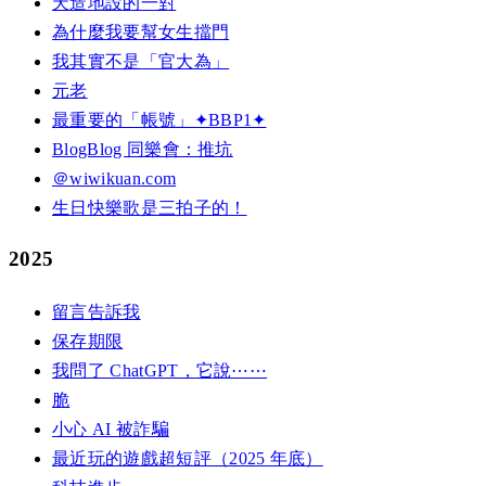
天造地設的一對
為什麼我要幫女生擋門
我其實不是「官大為」
元老
最重要的「帳號」✦BBP1✦
BlogBlog 同樂會：推坑
＠wiwikuan.com
生日快樂歌是三拍子的！
2025
留言告訴我
保存期限
我問了 ChatGPT，它說⋯⋯
脆
小心 AI 被詐騙
最近玩的遊戲超短評（2025 年底）