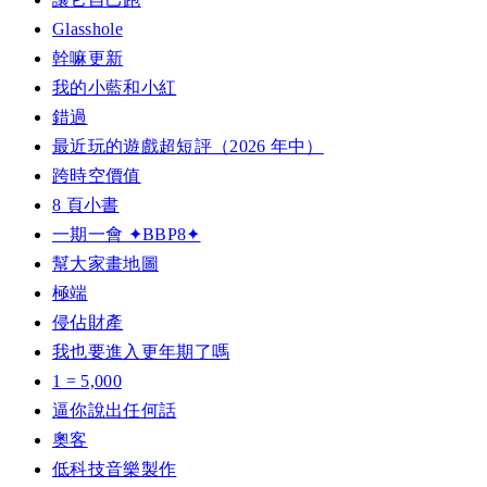
Glasshole
幹嘛更新
我的小藍和小紅
錯過
最近玩的遊戲超短評（2026 年中）
跨時空價值
8 頁小書
一期一會 ✦BBP8✦
幫大家畫地圖
極端
侵佔財產
我也要進入更年期了嗎
1 = 5,000
逼你說出任何話
奧客
低科技音樂製作