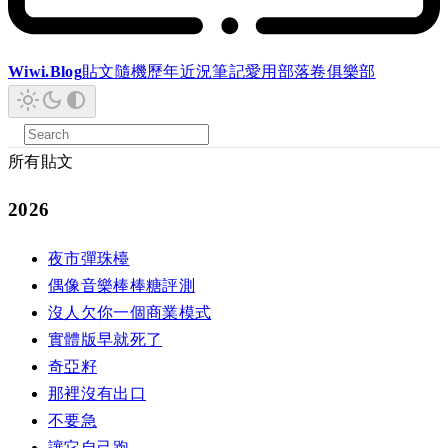
Wiwi.Blog
貼文
隨機
歷年
近況
筆記
愛用
部落卷
俱樂部
所有貼文
2026
夜市彈珠檯
偶像音樂棒棒糖評測
沒人欠你一個商業模式
實體版早就死了
奇亞籽
那裡沒有出口
不要急
讓它自己跑