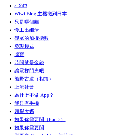
ᓚᘏᗢ
Wiwi.Blog 主機搬到日本
只是曬個貓
慢工出細活
觀眾的加權指數
發現模式
虛寶
時間就是金錢
讓電梯門夾吧
熊野古道（相簿）
上流社會
為什麼不做 App？
我只有手機
翹腳大媽
如果你需要問（Part 2）
如果你需要問