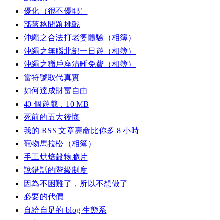
優化（很不優耶）
部落格問題挑戰
沖繩之合法打老婆體驗（相簿）
沖繩之無腦北部一日遊（相簿）
沖繩之獵戶座清晰免費（相簿）
當符號取代真實
如何達成財富自由
40 個遊戲，10 MB
死前的五大後悔
我的 RSS 文章壽命比你多 8 小時
寵物馬拉松（相簿）
手工烘焙穀物脆片
說錯話的階級制度
因為不困難了，所以不想做了
必要的代價
自給自足的 blog 生態系