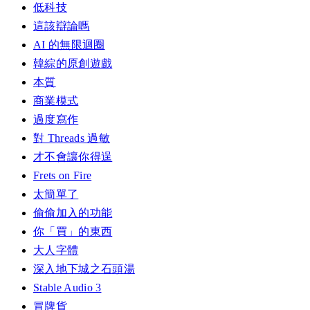
低科技
這該辯論嗎
AI 的無限迴圈
韓綜的原創遊戲
本質
商業模式
過度寫作
對 Threads 過敏
才不會讓你得逞
Frets on Fire
太簡單了
偷偷加入的功能
你「買」的東西
大人字體
深入地下城之石頭湯
Stable Audio 3
冒牌貨