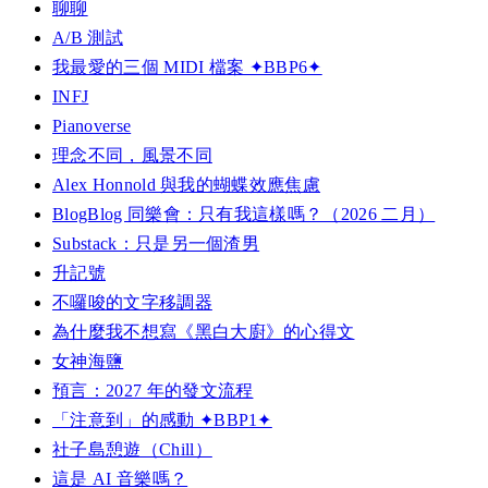
聊聊
A/B 測試
我最愛的三個 MIDI 檔案 ✦BBP6✦
INFJ
Pianoverse
理念不同，風景不同
Alex Honnold 與我的蝴蝶效應焦慮
BlogBlog 同樂會：只有我這樣嗎？（2026 二月）
Substack：只是另一個渣男
升記號
不囉唆的文字移調器
為什麼我不想寫《黑白大廚》的心得文
女神海鹽
預言：2027 年的發文流程
「注意到」的感動 ✦BBP1✦
社子島憩遊（Chill）
這是 AI 音樂嗎？