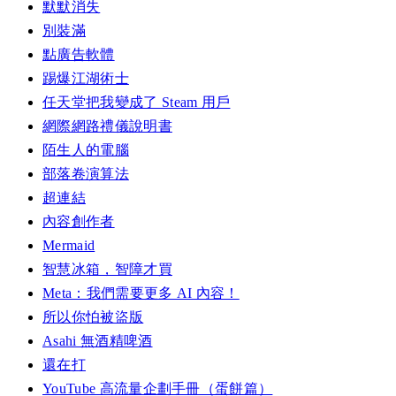
默默消失
別裝滿
點廣告軟體
踢爆江湖術士
任天堂把我變成了 Steam 用戶
網際網路禮儀說明書
陌生人的電腦
部落卷演算法
超連結
內容創作者
Mermaid
智慧冰箱，智障才買
Meta：我們需要更多 AI 內容！
所以你怕被盜版
Asahi 無酒精啤酒
還在打
YouTube 高流量企劃手冊（蛋餅篇）