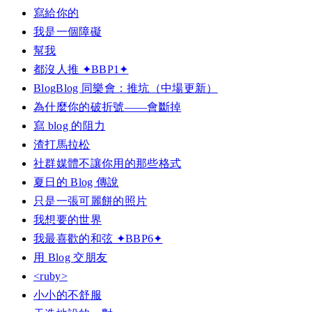
寫給你的
我是一個障礙
幫我
都沒人推 ✦BBP1✦
BlogBlog 同樂會：推坑（中場更新）
為什麼你的破折號——會斷掉
寫 blog 的阻力
渣打馬拉松
社群媒體不讓你用的那些格式
夏日的 Blog 傳說
只是一張可麗餅的照片
我想要的世界
我最喜歡的和弦 ✦BBP6✦
用 Blog 交朋友
<ruby>
小小的不舒服