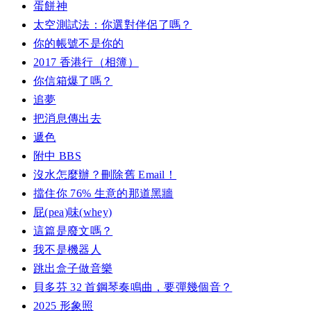
蛋餅神
太空測試法：你選對伴侶了嗎？
你的帳號不是你的
2017 香港行（相簿）
你信箱爆了嗎？
追夢
把消息傳出去
遞色
附中 BBS
沒水怎麼辦？刪除舊 Email！
擋住你 76% 生意的那道黑牆
屁(pea)味(whey)
這篇是廢文嗎？
我不是機器人
跳出盒子做音樂
貝多芬 32 首鋼琴奏鳴曲，要彈幾個音？
2025 形象照