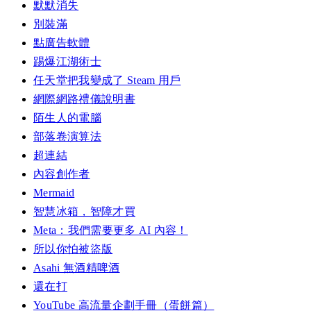
默默消失
別裝滿
點廣告軟體
踢爆江湖術士
任天堂把我變成了 Steam 用戶
網際網路禮儀說明書
陌生人的電腦
部落卷演算法
超連結
內容創作者
Mermaid
智慧冰箱，智障才買
Meta：我們需要更多 AI 內容！
所以你怕被盜版
Asahi 無酒精啤酒
還在打
YouTube 高流量企劃手冊（蛋餅篇）