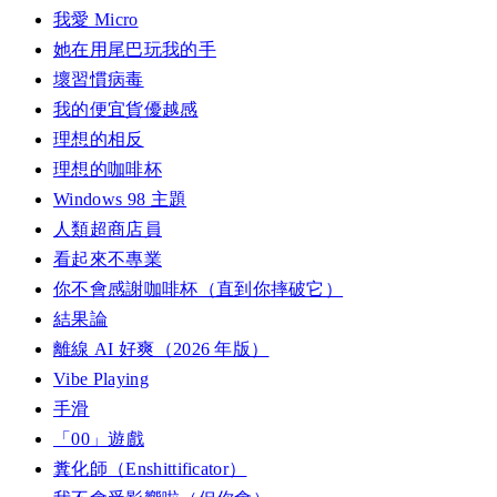
我愛 Micro
她在用尾巴玩我的手
壞習慣病毒
我的便宜貨優越感
理想的相反
理想的咖啡杯
Windows 98 主題
人類超商店員
看起來不專業
你不會感謝咖啡杯（直到你摔破它）
結果論
離線 AI 好爽（2026 年版）
Vibe Playing
手滑
「00」遊戲
糞化師（Enshittificator）