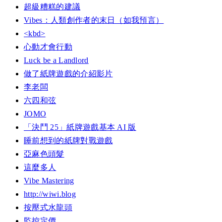
超級糟糕的建議
Vibes：人類創作者的末日（如我預言）
<kbd>
心動才會行動
Luck be a Landlord
做了紙牌遊戲的介紹影片
李老闆
六四和弦
JOMO
「決鬥 25」紙牌遊戲基本 AI 版
睡前想到的紙牌對戰遊戲
亞麻色頭髮
這麼多人
Vibe Mastering
http://wiwi.blog
按壓式水龍頭
監控定價