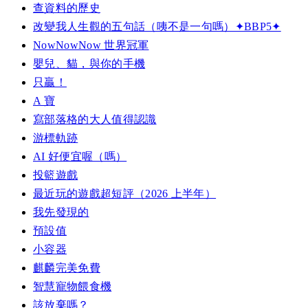
查資料的歷史
改變我人生觀的五句話（咦不是一句嗎）✦BBP5✦
NowNowNow 世界冠軍
嬰兒、貓，與你的手機
只贏！
A 寶
寫部落格的大人值得認識
游標軌跡
AI 好便宜喔（嗎）
投籃遊戲
最近玩的遊戲超短評（2026 上半年）
我先發現的
預設值
小容器
麒麟完美免費
智慧寵物餵食機
該放棄嗎？