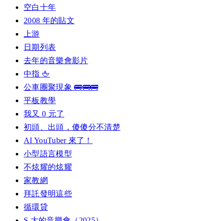
空白十年
2008 年的貼文
上游
日期列表
去年的音樂會影片
中指 🖕
公車團聚現象 🚌🚌🚌
平板教學
我又 0 元了
初頭、出頭，傻傻分不清楚
AI YouTuber 來了！
小型語言模型
不炫耀的炫耀
家教網
拜託發明這些
循環貸
S 大的音樂會（2025）