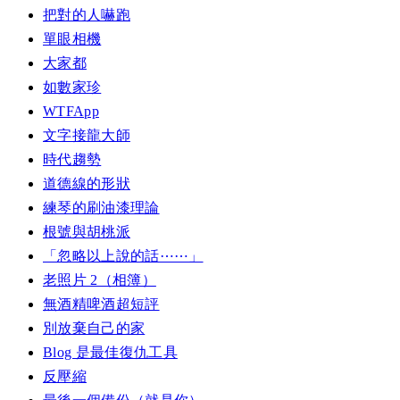
把對的人嚇跑
單眼相機
大家都
如數家珍
WTFApp
文字接龍大師
時代趨勢
道德線的形狀
練琴的刷油漆理論
根號與胡桃派
「忽略以上說的話⋯⋯」
老照片 2（相簿）
無酒精啤酒超短評
別放棄自己的家
Blog 是最佳復仇工具
反壓縮