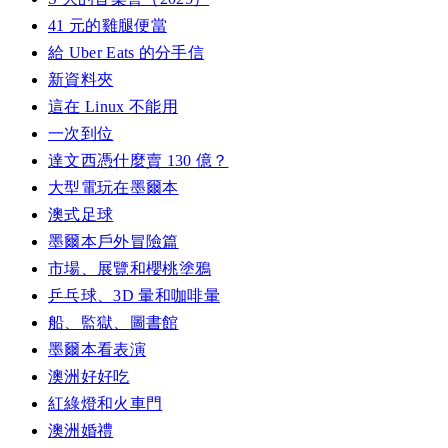
41 元的雞腿便當
給 Uber Eats 的分手信
新資料夾
這在 Linux 不能用
一次到位
達文西憑什麼賣 130 億？
大型電玩在墨爾本
澳式足球
墨爾本戶外冒險篇
市場、展覽和櫻桃塗鴉
乒乓球、3D 暈和咖啡暈
船、監獄、圖書館
墨爾本看表演
澳洲好好吃
紅綠燈和火車門
澳洲婚禮