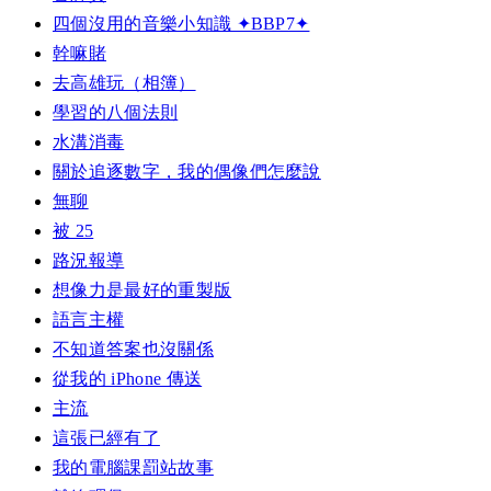
四個沒用的音樂小知識 ✦BBP7✦
幹嘛賭
去高雄玩（相簿）
學習的八個法則
水溝消毒
關於追逐數字，我的偶像們怎麼說
無聊
被 25
路況報導
想像力是最好的重製版
語言主權
不知道答案也沒關係
從我的 iPhone 傳送
主流
這張已經有了
我的電腦課罰站故事