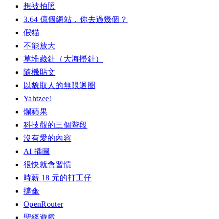
想被拍照
3.64 億個網站，你去過幾個？
假貓
不能放大
草堆藏針（大海撈針）
隨機貼文
以貌取人的無限迴圈
Yahtzee!
爛蘋果
科技觀的三個階段
沒有愛的內容
AI 插圖
很快就會習慣
時薪 18 元的打工仔
撐傘
OpenRouter
聖經遊戲