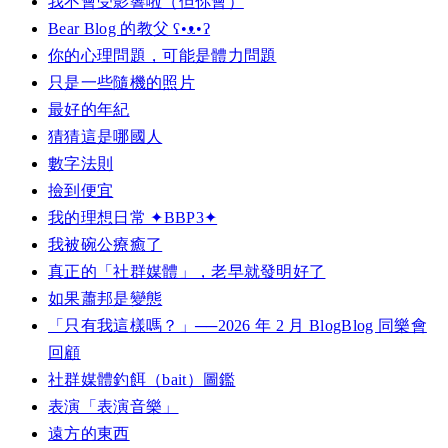
我不會受影響啦（但你會）
Bear Blog 的教父 ʕ•ᴥ•ʔ
你的心理問題，可能是體力問題
只是一些隨機的照片
最好的年紀
猜猜這是哪國人
數字法則
撿到便宜
我的理想日常 ✦BBP3✦
我被碗公療癒了
真正的「社群媒體」，老早就發明好了
如果蕭邦是變態
「只有我這樣嗎？」──2026 年 2 月 BlogBlog 同樂會
回顧
社群媒體釣餌（bait）圖鑑
表演「表演音樂」
遠方的東西