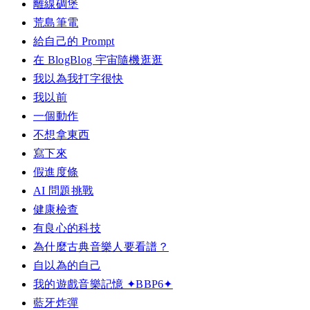
離線碉堡
荒島筆電
給自己的 Prompt
在 BlogBlog 宇宙隨機逛逛
我以為我打字很快
我以前
一個動作
不想拿東西
寫下來
假進度條
AI 問題挑戰
健康檢查
有良心的科技
為什麼古典音樂人要看譜？
自以為的自己
我的遊戲音樂記憶 ✦BBP6✦
藍牙炸彈