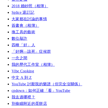
2018 婚紗照（相簿）
Splice 退訂記
大家都在討論的事情
簽書會（相簿）
換工具的藝術
數位敲詐
四種「好」人
「好啊—該死」症候群
一念之間
我的歷代工作室（相簿）
Vibe Cooking
中文 A 到 Z
YouTube 討厭我的樂譜（但完全沒關係）
cpdown：如何正確「看」YouTube
我去過哪裡？
別偷瞄附近的蛋餅店