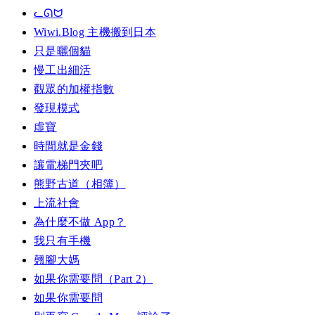
ᓚᘏᗢ
Wiwi.Blog 主機搬到日本
只是曬個貓
慢工出細活
觀眾的加權指數
發現模式
虛寶
時間就是金錢
讓電梯門夾吧
熊野古道（相簿）
上流社會
為什麼不做 App？
我只有手機
翹腳大媽
如果你需要問（Part 2）
如果你需要問