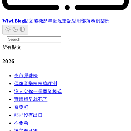
Wiwi.Blog
貼文
隨機
歷年
近況
筆記
愛用
部落卷
俱樂部
所有貼文
2026
夜市彈珠檯
偶像音樂棒棒糖評測
沒人欠你一個商業模式
實體版早就死了
奇亞籽
那裡沒有出口
不要急
讓它自己跑