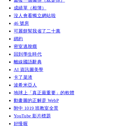
最後一個備份（就是你）
成績單（相簿）
沒人會看獨立網站啦
46 號房
可麗餅幫我省了二十萬
綁約
密室逃脫癮
回到學生時代
離線國語辭典
AI 資訊圖美學
卡了菜渣
波希米亞人
地球上「真正最重要」的軟體
動畫圖的正解是 WebP
附中 1019 班教室全景
YouTube 影片標題
好慢喔