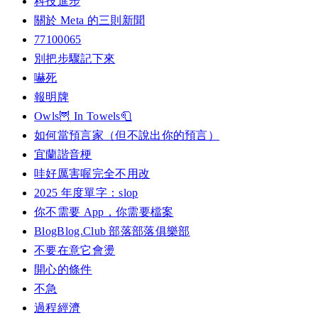
科技進步
關於 Meta 的三則新聞
77100065
別把步驟記下來
嚇死
報明牌
Owls🦉 In Towels🧻
如何當預言家（但不說出你的預言）
宜蘭諧音梗
哇好厲害喔完全不用改
2025 年度單字：slop
你不需要 App，你需要檔案
BlogBlog.Club 部落部落俱樂部
不要在意它會燙
開心的條件
不急
過程經濟