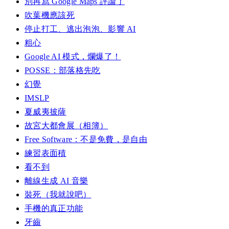
別再寫 Google Maps 評論了
吹葉機應該死
停止打工、逃出泡泡、影響 AI
粗心
Google AI 模式，爛爆了！
POSSE：部落格先吃
幻覺
IMSLP
夏威夷披薩
故宮大都會展（相簿）
Free Software：不是免費，是自由
練習表面積
看不到
離線生成 AI 音樂
裝死（我就說吧）
手機的真正功能
牙齒