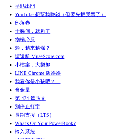
早點出門
YouTube 想幫我賺錢（但要先把我賣了）
部落卷
十幾個，就夠了
物極必反
賴，越來越爛？
請遠離 MuseScore.com
小檔案，大樂趣
LINE Chrome 版掰掰
我看你是小孩吧？！
含金量
第 474 篇貼文
別停止打字
長期支援（LTS）
What's On Your PowerBook?
輸入系統