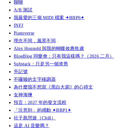
聊聊
A/B 測試
我最愛的三個 MIDI 檔案 ✦BBP6✦
INFJ
Pianoverse
理念不同，風景不同
Alex Honnold 與我的蝴蝶效應焦慮
BlogBlog 同樂會：只有我這樣嗎？（2026 二月）
Substack：只是另一個渣男
升記號
不囉唆的文字移調器
為什麼我不想寫《黑白大廚》的心得文
女神海鹽
預言：2027 年的發文流程
「注意到」的感動 ✦BBP1✦
社子島憩遊（Chill）
這是 AI 音樂嗎？