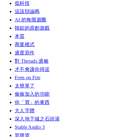
低科技
這該辯論嗎
AI 的無限迴圈
韓綜的原創遊戲
本質
商業模式
過度寫作
對 Threads 過敏
才不會讓你得逞
Frets on Fire
太簡單了
偷偷加入的功能
你「買」的東西
大人字體
深入地下城之石頭湯
Stable Audio 3
冒牌貨