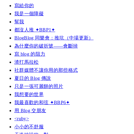
寫給你的
我是一個障礙
幫我
都沒人推 ✦BBP1✦
BlogBlog 同樂會：推坑（中場更新）
為什麼你的破折號——會斷掉
寫 blog 的阻力
渣打馬拉松
社群媒體不讓你用的那些格式
夏日的 Blog 傳說
只是一張可麗餅的照片
我想要的世界
我最喜歡的和弦 ✦BBP6✦
用 Blog 交朋友
<ruby>
小小的不舒服