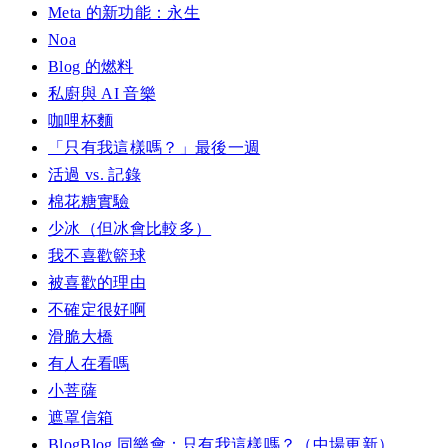
Meta 的新功能：永生
Noa
Blog 的燃料
私廚與 AI 音樂
咖哩杯麵
「只有我這樣嗎？」最後一週
活過 vs. 記錄
棉花糖實驗
少冰（但冰會比較多）
我不喜歡籃球
被喜歡的理由
不確定很好啊
滑脆大橋
有人在看嗎
小菩薩
遮罩信箱
BlogBlog 同樂會：只有我這樣嗎？（中場更新）