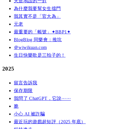
天造地設的一對
為什麼我要幫女生擋門
我其實不是「官大為」
元老
最重要的「帳號」✦BBP1✦
BlogBlog 同樂會：推坑
＠wiwikuan.com
生日快樂歌是三拍子的！
2025
留言告訴我
保存期限
我問了 ChatGPT，它說⋯⋯
脆
小心 AI 被詐騙
最近玩的遊戲超短評（2025 年底）