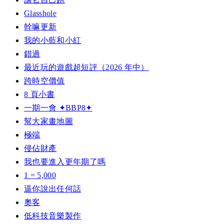
Glasshole
幹嘛更新
我的小藍和小紅
錯過
最近玩的遊戲超短評（2026 年中）
跨時空價值
8 頁小書
一期一會 ✦BBP8✦
幫大家畫地圖
極端
侵佔財產
我也要進入更年期了嗎
1 = 5,000
逼你說出任何話
奧客
低科技音樂製作