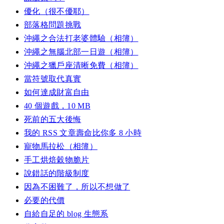
優化（很不優耶）
部落格問題挑戰
沖繩之合法打老婆體驗（相簿）
沖繩之無腦北部一日遊（相簿）
沖繩之獵戶座清晰免費（相簿）
當符號取代真實
如何達成財富自由
40 個遊戲，10 MB
死前的五大後悔
我的 RSS 文章壽命比你多 8 小時
寵物馬拉松（相簿）
手工烘焙穀物脆片
說錯話的階級制度
因為不困難了，所以不想做了
必要的代價
自給自足的 blog 生態系