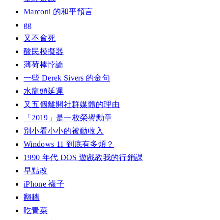
Marconi 的和平預言
gg
又不會死
酸民模擬器
薄荷棒悖論
一些 Derek Sivers 的金句
水龍頭延遲
又五個離開社群媒體的理由
「2019」是一枚榮譽勳章
別小看小小的被動收入
Windows 11 到底有多煩？
1990 年代 DOS 遊戲教我的行銷課
早點改
iPhone 襪子
翻牆
吃青菜