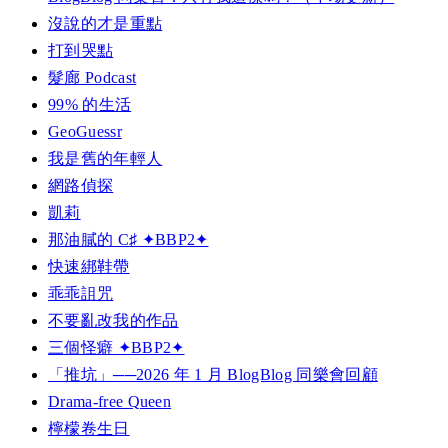
沒說的才是重點
打到哭點
髮廊 Podcast
99% 的生活
GeoGuessr
我是舊的年輕人
網路偵探
凱莉
那油膩的 C♯ ✦BBP2✦
快速綁鞋帶
乖乖詛咒
不要亂改我的作品
三個怪癖 ✦BBP2✦
「推坑」──2026 年 1 月 BlogBlog 同樂會回顧
Drama-free Queen
檸檬卷生日