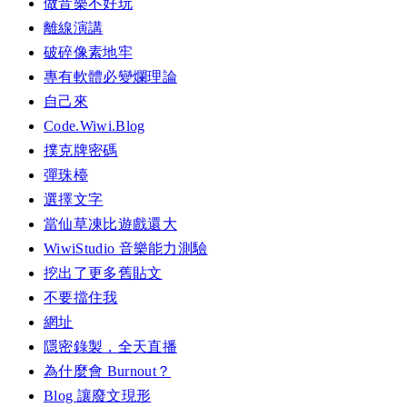
做音樂不好玩
離線演講
破碎像素地牢
專有軟體必變爛理論
自己來
Code.Wiwi.Blog
撲克牌密碼
彈珠檯
選擇文字
當仙草凍比遊戲還大
WiwiStudio 音樂能力測驗
挖出了更多舊貼文
不要擋住我
網址
隱密錄製，全天直播
為什麼會 Burnout？
Blog 讓廢文現形