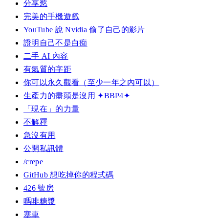
分享慾
完美的手機遊戲
YouTube 說 Nvidia 偷了自己的影片
證明自己不是白痴
二手 AI 內容
有氣質的字距
你可以永久觀看（至少一年之內可以）
生產力的盡頭是沒用 ✦BBP4✦
「現在」的力量
不解釋
急沒有用
公開私訊體
/crepe
GitHub 想吃掉你的程式碼
426 號房
嗎啡糖漿
塞車