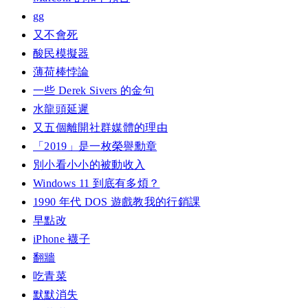
gg
又不會死
酸民模擬器
薄荷棒悖論
一些 Derek Sivers 的金句
水龍頭延遲
又五個離開社群媒體的理由
「2019」是一枚榮譽勳章
別小看小小的被動收入
Windows 11 到底有多煩？
1990 年代 DOS 遊戲教我的行銷課
早點改
iPhone 襪子
翻牆
吃青菜
默默消失