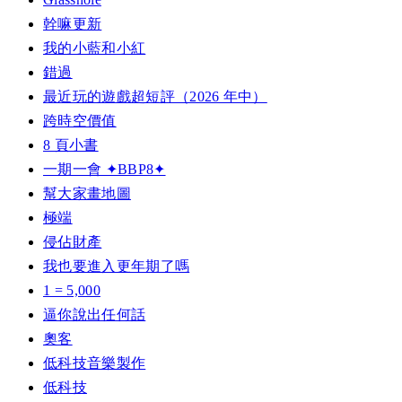
幹嘛更新
我的小藍和小紅
錯過
最近玩的遊戲超短評（2026 年中）
跨時空價值
8 頁小書
一期一會 ✦BBP8✦
幫大家畫地圖
極端
侵佔財產
我也要進入更年期了嗎
1 = 5,000
逼你說出任何話
奧客
低科技音樂製作
低科技