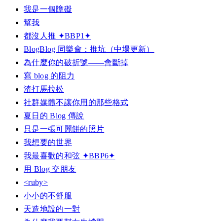
我是一個障礙
幫我
都沒人推 ✦BBP1✦
BlogBlog 同樂會：推坑（中場更新）
為什麼你的破折號——會斷掉
寫 blog 的阻力
渣打馬拉松
社群媒體不讓你用的那些格式
夏日的 Blog 傳說
只是一張可麗餅的照片
我想要的世界
我最喜歡的和弦 ✦BBP6✦
用 Blog 交朋友
<ruby>
小小的不舒服
天造地設的一對