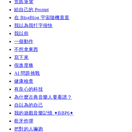
荒島筆電
給自己的 Prompt
在 BlogBlog 宇宙隨機逛逛
我以為我打字很快
我以前
一個動作
不想拿東西
寫下來
假進度條
AI 問題挑戰
健康檢查
有良心的科技
為什麼古典音樂人要看譜？
自以為的自己
我的遊戲音樂記憶 ✦BBP6✦
藍牙炸彈
把對的人嚇跑