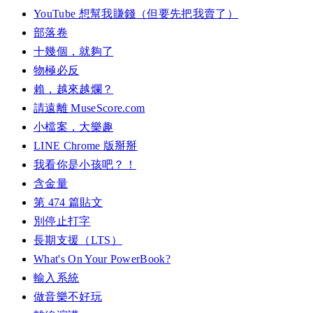
YouTube 想幫我賺錢（但要先把我賣了）
部落卷
十幾個，就夠了
物極必反
賴，越來越爛？
請遠離 MuseScore.com
小檔案，大樂趣
LINE Chrome 版掰掰
我看你是小孩吧？！
含金量
第 474 篇貼文
別停止打字
長期支援（LTS）
What's On Your PowerBook?
輸入系統
做音樂不好玩