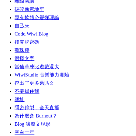
離線演講
破碎像素地牢
專有軟體必變爛理論
自己來
Code.Wiwi.Blog
撲克牌密碼
彈珠檯
選擇文字
當仙草凍比遊戲還大
WiwiStudio 音樂能力測驗
挖出了更多舊貼文
不要擋住我
網址
隱密錄製，全天直播
為什麼會 Burnout？
Blog 讓廢文現形
空白十年