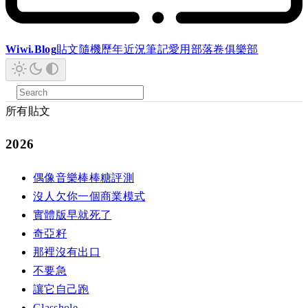
Wiwi.Blog
貼文
隨機
歷年
近況
筆記
愛用
部落卷
俱樂部
所有貼文
2026
偶像音樂棒棒糖評測
沒人欠你一個商業模式
實體版早就死了
奇亞籽
那裡沒有出口
不要急
讓它自己跑
Glasshole