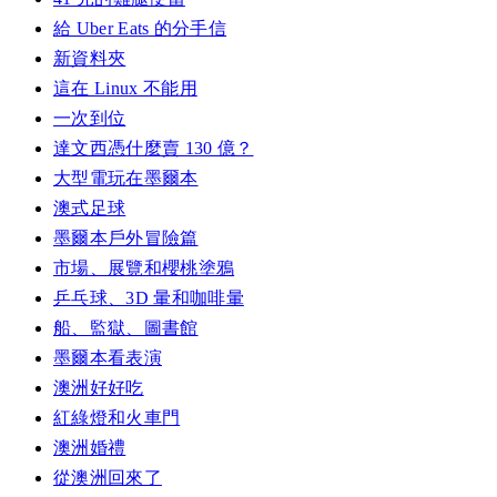
給 Uber Eats 的分手信
新資料夾
這在 Linux 不能用
一次到位
達文西憑什麼賣 130 億？
大型電玩在墨爾本
澳式足球
墨爾本戶外冒險篇
市場、展覽和櫻桃塗鴉
乒乓球、3D 暈和咖啡暈
船、監獄、圖書館
墨爾本看表演
澳洲好好吃
紅綠燈和火車門
澳洲婚禮
從澳洲回來了