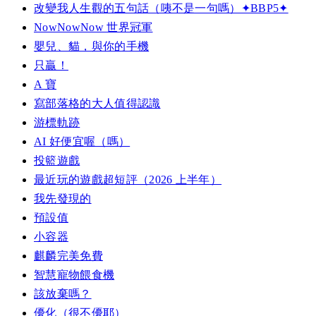
改變我人生觀的五句話（咦不是一句嗎）✦BBP5✦
NowNowNow 世界冠軍
嬰兒、貓，與你的手機
只贏！
A 寶
寫部落格的大人值得認識
游標軌跡
AI 好便宜喔（嗎）
投籃遊戲
最近玩的遊戲超短評（2026 上半年）
我先發現的
預設值
小容器
麒麟完美免費
智慧寵物餵食機
該放棄嗎？
優化（很不優耶）