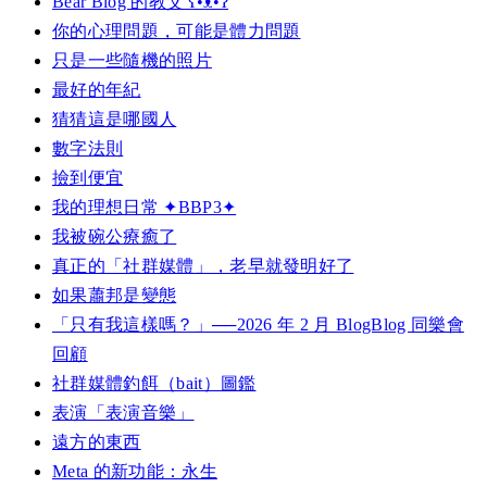
Bear Blog 的教父 ʕ•ᴥ•ʔ
你的心理問題，可能是體力問題
只是一些隨機的照片
最好的年紀
猜猜這是哪國人
數字法則
撿到便宜
我的理想日常 ✦BBP3✦
我被碗公療癒了
真正的「社群媒體」，老早就發明好了
如果蕭邦是變態
「只有我這樣嗎？」──2026 年 2 月 BlogBlog 同樂會
回顧
社群媒體釣餌（bait）圖鑑
表演「表演音樂」
遠方的東西
Meta 的新功能：永生