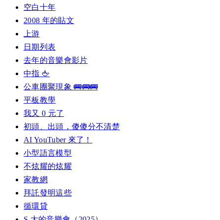
空白十年
2008 年的貼文
上游
日期列表
去年的音樂會影片
中指 🖕
公車團聚現象 🚌🚌🚌
平板教學
我又 0 元了
初頭、出頭，傻傻分不清楚
AI YouTuber 來了！
小型語言模型
不炫耀的炫耀
家教網
拜託發明這些
循環貸
S 大的音樂會（2025）