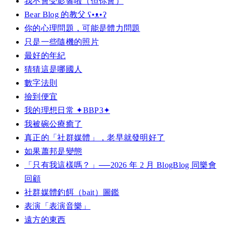
我不會受影響啦（但你會）
Bear Blog 的教父 ʕ•ᴥ•ʔ
你的心理問題，可能是體力問題
只是一些隨機的照片
最好的年紀
猜猜這是哪國人
數字法則
撿到便宜
我的理想日常 ✦BBP3✦
我被碗公療癒了
真正的「社群媒體」，老早就發明好了
如果蕭邦是變態
「只有我這樣嗎？」──2026 年 2 月 BlogBlog 同樂會
回顧
社群媒體釣餌（bait）圖鑑
表演「表演音樂」
遠方的東西