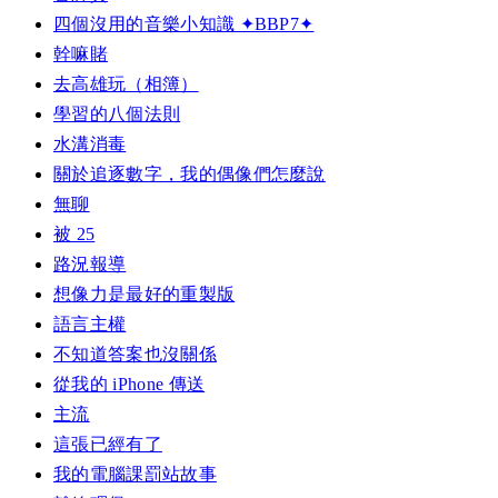
四個沒用的音樂小知識 ✦BBP7✦
幹嘛賭
去高雄玩（相簿）
學習的八個法則
水溝消毒
關於追逐數字，我的偶像們怎麼說
無聊
被 25
路況報導
想像力是最好的重製版
語言主權
不知道答案也沒關係
從我的 iPhone 傳送
主流
這張已經有了
我的電腦課罰站故事