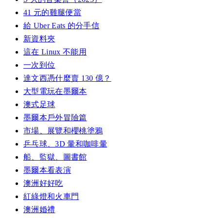
41 元的雞腿便當
給 Uber Eats 的分手信
新資料夾
這在 Linux 不能用
一次到位
達文西憑什麼賣 130 億？
大型電玩在墨爾本
澳式足球
墨爾本戶外冒險篇
市場、展覽和櫻桃塗鴉
乒乓球、3D 暈和咖啡暈
船、監獄、圖書館
墨爾本看表演
澳洲好好吃
紅綠燈和火車門
澳洲婚禮