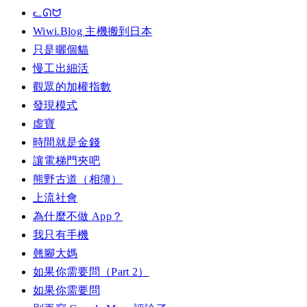
ᓚᘏᗢ
Wiwi.Blog 主機搬到日本
只是曬個貓
慢工出細活
觀眾的加權指數
發現模式
虛寶
時間就是金錢
讓電梯門夾吧
熊野古道（相簿）
上流社會
為什麼不做 App？
我只有手機
翹腳大媽
如果你需要問（Part 2）
如果你需要問