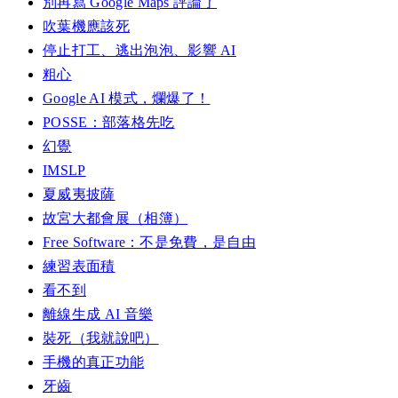
別再寫 Google Maps 評論了
吹葉機應該死
停止打工、逃出泡泡、影響 AI
粗心
Google AI 模式，爛爆了！
POSSE：部落格先吃
幻覺
IMSLP
夏威夷披薩
故宮大都會展（相簿）
Free Software：不是免費，是自由
練習表面積
看不到
離線生成 AI 音樂
裝死（我就說吧）
手機的真正功能
牙齒