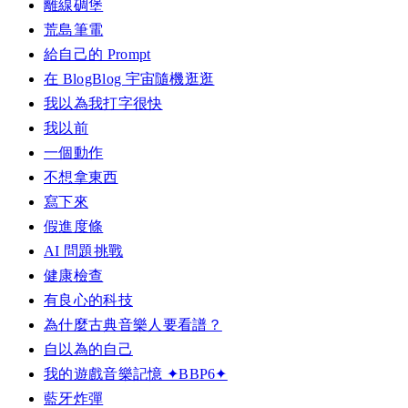
離線碉堡
荒島筆電
給自己的 Prompt
在 BlogBlog 宇宙隨機逛逛
我以為我打字很快
我以前
一個動作
不想拿東西
寫下來
假進度條
AI 問題挑戰
健康檢查
有良心的科技
為什麼古典音樂人要看譜？
自以為的自己
我的遊戲音樂記憶 ✦BBP6✦
藍牙炸彈