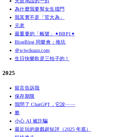
天造地設的一對
為什麼我要幫女生擋門
我其實不是「官大為」
元老
最重要的「帳號」✦BBP1✦
BlogBlog 同樂會：推坑
＠wiwikuan.com
生日快樂歌是三拍子的！
2025
留言告訴我
保存期限
我問了 ChatGPT，它說⋯⋯
脆
小心 AI 被詐騙
最近玩的遊戲超短評（2025 年底）