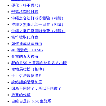
優化（很不優耶）
部落格問題挑戰
沖繩之合法打老婆體驗（相簿）
沖繩之無腦北部一日遊（相簿）
沖繩之獵戶座清晰免費（相簿）
當符號取代真實
如何達成財富自由
40 個遊戲，10 MB
死前的五大後悔
我的 RSS 文章壽命比你多 8 小時
寵物馬拉松（相簿）
手工烘焙穀物脆片
說錯話的階級制度
因為不困難了，所以不想做了
必要的代價
自給自足的 blog 生態系