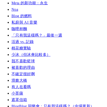
Meta 的新功能：永生
Noa
Blog 的燃料
私廚與 AI 音樂
咖哩杯麵
「只有我這樣嗎？」最後一週
活過 vs. 記錄
棉花糖實驗
少冰（但冰會比較多）
我不喜歡籃球
被喜歡的理由
不確定很好啊
滑脆大橋
有人在看嗎
小菩薩
遮罩信箱
BlogBlog 同樂會：只有我這樣嗎？（中場更新）