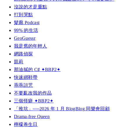
沒說的才是重點
打到哭點
髮廊 Podcast
99% 的生活
GeoGuessr
我是舊的年輕人
網路偵探
凱莉
那油膩的 C♯ ✦BBP2✦
快速綁鞋帶
乖乖詛咒
不要亂改我的作品
三個怪癖 ✦BBP2✦
「推坑」──2026 年 1 月 BlogBlog 同樂會回顧
Drama-free Queen
檸檬卷生日