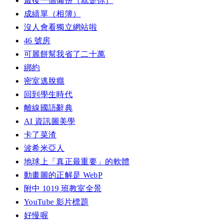
最後一個備份（就是你）
成績單（相簿）
沒人會看獨立網站啦
46 號房
可麗餅幫我省了二十萬
綁約
密室逃脫癮
回到學生時代
離線國語辭典
AI 資訊圖美學
卡了菜渣
波希米亞人
地球上「真正最重要」的軟體
動畫圖的正解是 WebP
附中 1019 班教室全景
YouTube 影片標題
好慢喔