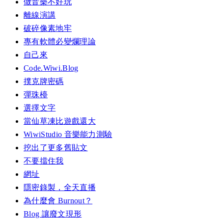
做音樂不好玩
離線演講
破碎像素地牢
專有軟體必變爛理論
自己來
Code.Wiwi.Blog
撲克牌密碼
彈珠檯
選擇文字
當仙草凍比遊戲還大
WiwiStudio 音樂能力測驗
挖出了更多舊貼文
不要擋住我
網址
隱密錄製，全天直播
為什麼會 Burnout？
Blog 讓廢文現形