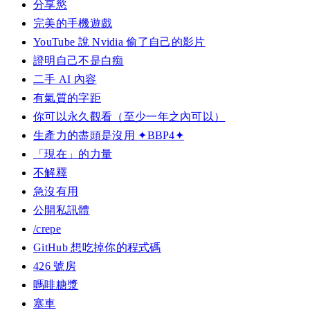
分享慾
完美的手機遊戲
YouTube 說 Nvidia 偷了自己的影片
證明自己不是白痴
二手 AI 內容
有氣質的字距
你可以永久觀看（至少一年之內可以）
生產力的盡頭是沒用 ✦BBP4✦
「現在」的力量
不解釋
急沒有用
公開私訊體
/crepe
GitHub 想吃掉你的程式碼
426 號房
嗎啡糖漿
塞車