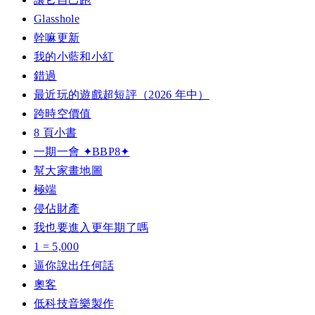
Glasshole
幹嘛更新
我的小藍和小紅
錯過
最近玩的遊戲超短評（2026 年中）
跨時空價值
8 頁小書
一期一會 ✦BBP8✦
幫大家畫地圖
極端
侵佔財產
我也要進入更年期了嗎
1 = 5,000
逼你說出任何話
奧客
低科技音樂製作