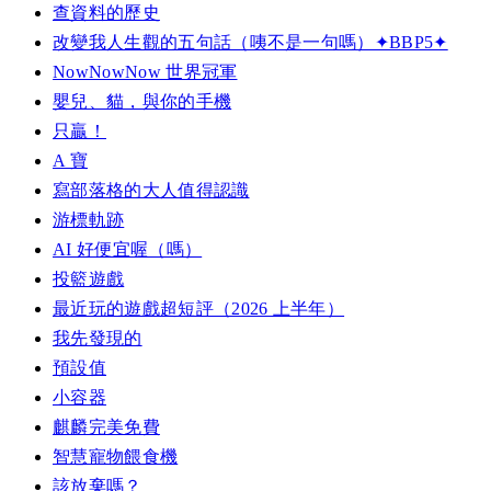
查資料的歷史
改變我人生觀的五句話（咦不是一句嗎）✦BBP5✦
NowNowNow 世界冠軍
嬰兒、貓，與你的手機
只贏！
A 寶
寫部落格的大人值得認識
游標軌跡
AI 好便宜喔（嗎）
投籃遊戲
最近玩的遊戲超短評（2026 上半年）
我先發現的
預設值
小容器
麒麟完美免費
智慧寵物餵食機
該放棄嗎？