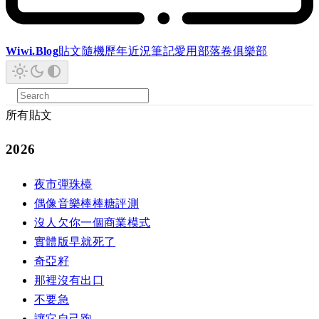
Wiwi.Blog
貼文
隨機
歷年
近況
筆記
愛用
部落卷
俱樂部
所有貼文
2026
夜市彈珠檯
偶像音樂棒棒糖評測
沒人欠你一個商業模式
實體版早就死了
奇亞籽
那裡沒有出口
不要急
讓它自己跑