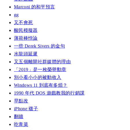
Marconi 的和平預言
gg
又不會死
酸民模擬器
薄荷棒悖論
一些 Derek Sivers 的金句
水龍頭延遲
又五個離開社群媒體的理由
「2019」是一枚榮譽勳章
別小看小小的被動收入
Windows 11 到底有多煩？
1990 年代 DOS 遊戲教我的行銷課
早點改
iPhone 襪子
翻牆
吃青菜