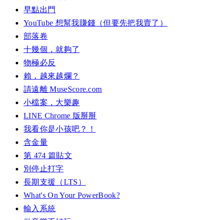
早點出門
YouTube 想幫我賺錢（但要先把我賣了）
部落卷
十幾個，就夠了
物極必反
賴，越來越爛？
請遠離 MuseScore.com
小檔案，大樂趣
LINE Chrome 版掰掰
我看你是小孩吧？！
含金量
第 474 篇貼文
別停止打字
長期支援（LTS）
What's On Your PowerBook?
輸入系統