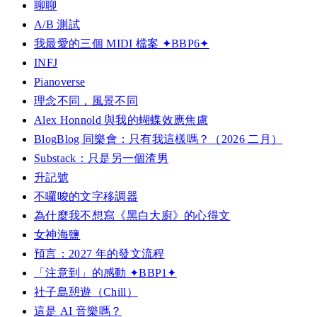
聊聊
A/B 測試
我最愛的三個 MIDI 檔案 ✦BBP6✦
INFJ
Pianoverse
理念不同，風景不同
Alex Honnold 與我的蝴蝶效應焦慮
BlogBlog 同樂會：只有我這樣嗎？（2026 二月）
Substack：只是另一個渣男
升記號
不囉唆的文字移調器
為什麼我不想寫《黑白大廚》的心得文
女神海鹽
預言：2027 年的發文流程
「注意到」的感動 ✦BBP1✦
社子島憩遊（Chill）
這是 AI 音樂嗎？