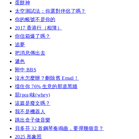
蛋餅神
太空測試法：你選對伴侶了嗎？
你的帳號不是你的
2017 香港行（相簿）
你信箱爆了嗎？
追夢
把消息傳出去
遞色
附中 BBS
沒水怎麼辦？刪除舊 Email！
擋住你 76% 生意的那道黑牆
屁(pea)味(whey)
這篇是廢文嗎？
我不是機器人
跳出盒子做音樂
貝多芬 32 首鋼琴奏鳴曲，要彈幾個音？
2025 形象照