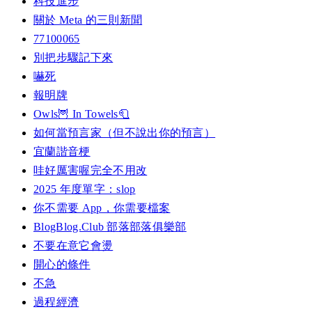
科技進步
關於 Meta 的三則新聞
77100065
別把步驟記下來
嚇死
報明牌
Owls🦉 In Towels🧻
如何當預言家（但不說出你的預言）
宜蘭諧音梗
哇好厲害喔完全不用改
2025 年度單字：slop
你不需要 App，你需要檔案
BlogBlog.Club 部落部落俱樂部
不要在意它會燙
開心的條件
不急
過程經濟