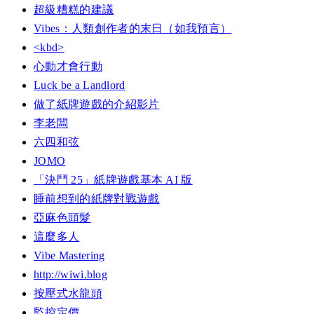
超級糟糕的建議
Vibes：人類創作者的末日（如我預言）
<kbd>
心動才會行動
Luck be a Landlord
做了紙牌遊戲的介紹影片
李老闆
六四和弦
JOMO
「決鬥 25」紙牌遊戲基本 AI 版
睡前想到的紙牌對戰遊戲
亞麻色頭髮
這麼多人
Vibe Mastering
http://wiwi.blog
按壓式水龍頭
監控定價