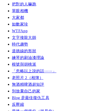
把對的人嚇跑
單眼相機
大家都
如數家珍
WTFApp
文字接龍大師
時代趨勢
道德線的形狀
練琴的刷油漆理論
根號與胡桃派
「忽略以上說的話⋯⋯」
老照片 2（相簿）
無酒精啤酒超短評
別放棄自己的家
Blog 是最佳復仇工具
反壓縮