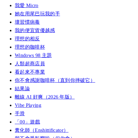
我愛 Micro
她在用尾巴玩我的手
壞習慣病毒
我的便宜貨優越感
理想的相反
理想的咖啡杯
Windows 98 主題
人類超商店員
看起來不專業
你不會感謝咖啡杯（直到你摔破它）
結果論
離線 AI 好爽（2026 年版）
Vibe Playing
手滑
「00」遊戲
糞化師（Enshittificator）