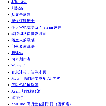
默默消失
別裝滿
點廣告軟體
踢爆江湖術士
任天堂把我變成了 Steam 用戶
網際網路禮儀說明書
陌生人的電腦
部落卷演算法
超連結
內容創作者
Mermaid
智慧冰箱，智障才買
Meta：我們需要更多 AI 內容！
所以你怕被盜版
Asahi 無酒精啤酒
還在打
YouTube 高流量企劃手冊（蛋餅篇）