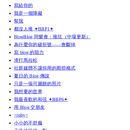
寫給你的
我是一個障礙
幫我
都沒人推 ✦BBP1✦
BlogBlog 同樂會：推坑（中場更新）
為什麼你的破折號——會斷掉
寫 blog 的阻力
渣打馬拉松
社群媒體不讓你用的那些格式
夏日的 Blog 傳說
只是一張可麗餅的照片
我想要的世界
我最喜歡的和弦 ✦BBP6✦
用 Blog 交朋友
<ruby>
小小的不舒服