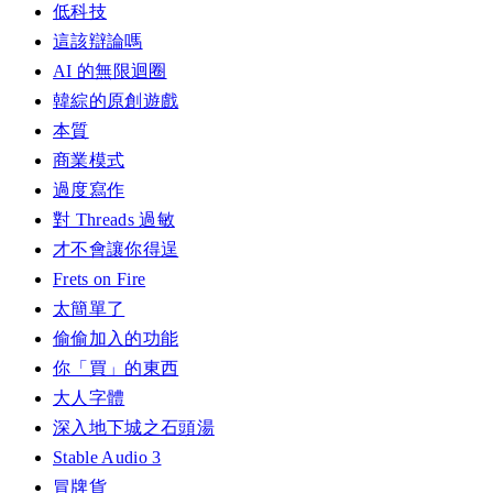
低科技
這該辯論嗎
AI 的無限迴圈
韓綜的原創遊戲
本質
商業模式
過度寫作
對 Threads 過敏
才不會讓你得逞
Frets on Fire
太簡單了
偷偷加入的功能
你「買」的東西
大人字體
深入地下城之石頭湯
Stable Audio 3
冒牌貨