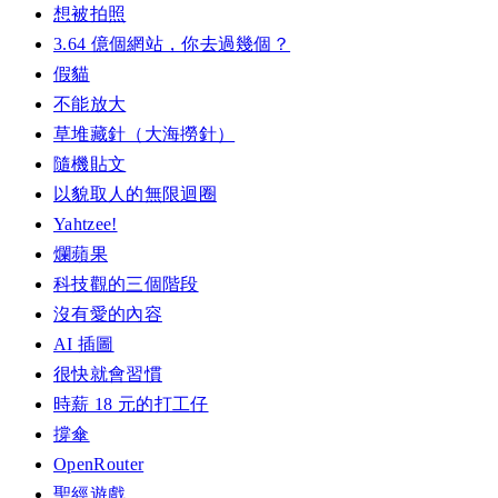
想被拍照
3.64 億個網站，你去過幾個？
假貓
不能放大
草堆藏針（大海撈針）
隨機貼文
以貌取人的無限迴圈
Yahtzee!
爛蘋果
科技觀的三個階段
沒有愛的內容
AI 插圖
很快就會習慣
時薪 18 元的打工仔
撐傘
OpenRouter
聖經遊戲