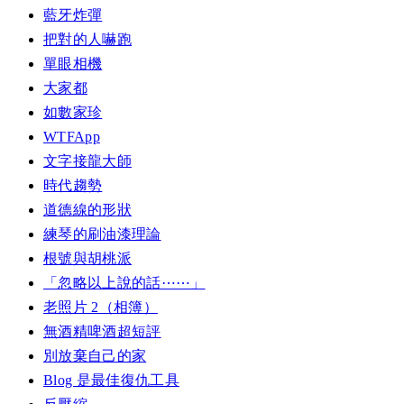
藍牙炸彈
把對的人嚇跑
單眼相機
大家都
如數家珍
WTFApp
文字接龍大師
時代趨勢
道德線的形狀
練琴的刷油漆理論
根號與胡桃派
「忽略以上說的話⋯⋯」
老照片 2（相簿）
無酒精啤酒超短評
別放棄自己的家
Blog 是最佳復仇工具