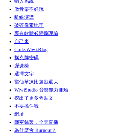
輸入系統
做音樂不好玩
離線演講
破碎像素地牢
專有軟體必變爛理論
自己來
Code.Wiwi.Blog
撲克牌密碼
彈珠檯
選擇文字
當仙草凍比遊戲還大
WiwiStudio 音樂能力測驗
挖出了更多舊貼文
不要擋住我
網址
隱密錄製，全天直播
為什麼會 Burnout？