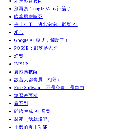
如果你需要問
別再寫 Google Maps 評論了
吹葉機應該死
停止打工、逃出泡泡、影響 AI
粗心
Google AI 模式，爛爆了！
POSSE：部落格先吃
幻覺
IMSLP
夏威夷披薩
故宮大都會展（相簿）
Free Software：不是免費，是自由
練習表面積
看不到
離線生成 AI 音樂
裝死（我就說吧）
手機的真正功能