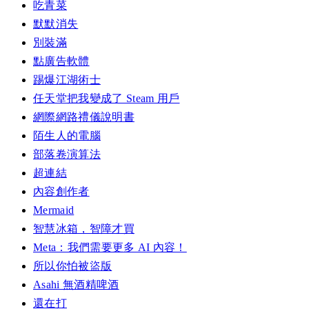
吃青菜
默默消失
別裝滿
點廣告軟體
踢爆江湖術士
任天堂把我變成了 Steam 用戶
網際網路禮儀說明書
陌生人的電腦
部落卷演算法
超連結
內容創作者
Mermaid
智慧冰箱，智障才買
Meta：我們需要更多 AI 內容！
所以你怕被盜版
Asahi 無酒精啤酒
還在打