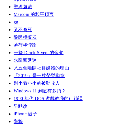
聖經遊戲
Marconi 的和平預言
gg
又不會死
酸民模擬器
薄荷棒悖論
一些 Derek Sivers 的金句
水龍頭延遲
又五個離開社群媒體的理由
「2019」是一枚榮譽勳章
別小看小小的被動收入
Windows 11 到底有多煩？
1990 年代 DOS 遊戲教我的行銷課
早點改
iPhone 襪子
翻牆