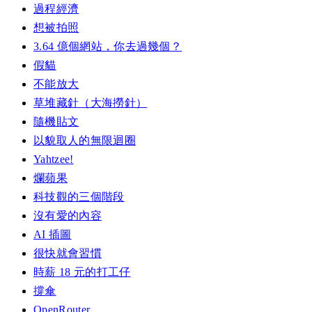
過程經濟
想被拍照
3.64 億個網站，你去過幾個？
假貓
不能放大
草堆藏針（大海撈針）
隨機貼文
以貌取人的無限迴圈
Yahtzee!
爛蘋果
科技觀的三個階段
沒有愛的內容
AI 插圖
很快就會習慣
時薪 18 元的打工仔
撐傘
OpenRouter