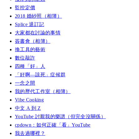
監控定價
2018 婚紗照（相簿）
Splice 退訂記
大家都在討論的事情
簽書會（相簿）
換工具的藝術
數位敲詐
四種「好」人
「好啊—該死」症候群
一念之間
我的歷代工作室（相簿）
Vibe Cooking
中文 A 到 Z
YouTube 討厭我的樂譜（但完全沒關係）
cpdown：如何正確「看」YouTube
我去過哪裡？