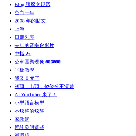
Blog 讓廢文現形
空白十年
2008 年的貼文
上游
日期列表
去年的音樂會影片
中指 🖕
公車團聚現象 🚌🚌🚌
平板教學
我又 0 元了
初頭、出頭，傻傻分不清楚
AI YouTuber 來了！
小型語言模型
不炫耀的炫耀
家教網
拜託發明這些
循環貸