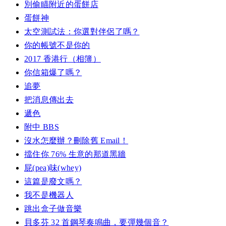
別偷瞄附近的蛋餅店
蛋餅神
太空測試法：你選對伴侶了嗎？
你的帳號不是你的
2017 香港行（相簿）
你信箱爆了嗎？
追夢
把消息傳出去
遞色
附中 BBS
沒水怎麼辦？刪除舊 Email！
擋住你 76% 生意的那道黑牆
屁(pea)味(whey)
這篇是廢文嗎？
我不是機器人
跳出盒子做音樂
貝多芬 32 首鋼琴奏鳴曲，要彈幾個音？