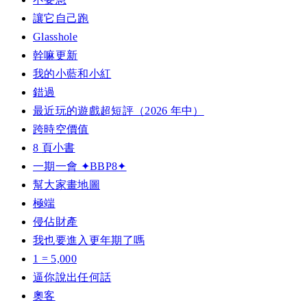
讓它自己跑
Glasshole
幹嘛更新
我的小藍和小紅
錯過
最近玩的遊戲超短評（2026 年中）
跨時空價值
8 頁小書
一期一會 ✦BBP8✦
幫大家畫地圖
極端
侵佔財產
我也要進入更年期了嗎
1 = 5,000
逼你說出任何話
奧客