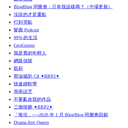
BlogBlog 同樂會：只有我這樣嗎？（中場更新）
沒說的才是重點
打到哭點
髮廊 Podcast
99% 的生活
GeoGuessr
我是舊的年輕人
網路偵探
凱莉
那油膩的 C♯ ✦BBP2✦
快速綁鞋帶
乖乖詛咒
不要亂改我的作品
三個怪癖 ✦BBP2✦
「推坑」──2026 年 1 月 BlogBlog 同樂會回顧
Drama-free Queen