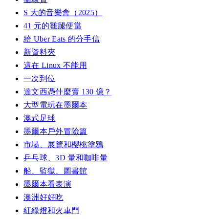
S 大的音樂會（2025）
41 元的雞腿便當
給 Uber Eats 的分手信
新資料夾
這在 Linux 不能用
一次到位
達文西憑什麼賣 130 億？
大型電玩在墨爾本
澳式足球
墨爾本戶外冒險篇
市場、展覽和櫻桃塗鴉
乒乓球、3D 暈和咖啡暈
船、監獄、圖書館
墨爾本看表演
澳洲好好吃
紅綠燈和火車門