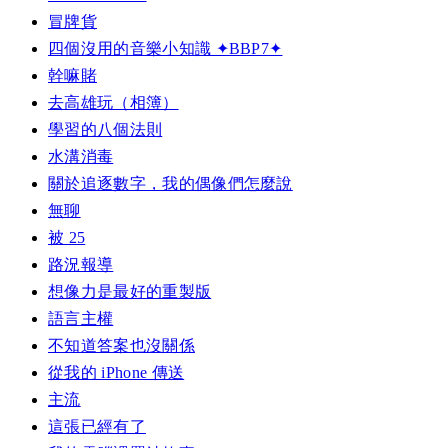
冒牌貨
四個沒用的音樂小知識 ✦BBP7✦
幹嘛賭
去高雄玩（相簿）
學習的八個法則
水溝消毒
關於追逐數字，我的偶像們怎麼說
無聊
被 25
路況報導
想像力是最好的重製版
語言主權
不知道答案也沒關係
從我的 iPhone 傳送
主流
這張已經有了