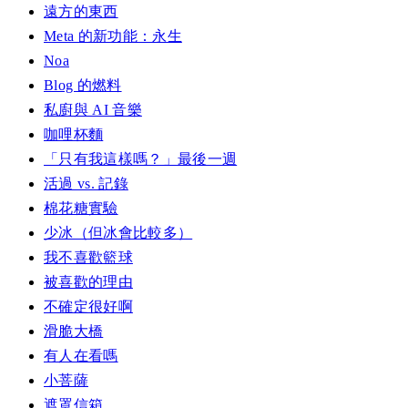
遠方的東西
Meta 的新功能：永生
Noa
Blog 的燃料
私廚與 AI 音樂
咖哩杯麵
「只有我這樣嗎？」最後一週
活過 vs. 記錄
棉花糖實驗
少冰（但冰會比較多）
我不喜歡籃球
被喜歡的理由
不確定很好啊
滑脆大橋
有人在看嗎
小菩薩
遮罩信箱