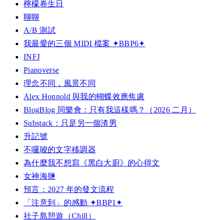
檸檬卷生日
聊聊
A/B 測試
我最愛的三個 MIDI 檔案 ✦BBP6✦
INFJ
Pianoverse
理念不同，風景不同
Alex Honnold 與我的蝴蝶效應焦慮
BlogBlog 同樂會：只有我這樣嗎？（2026 二月）
Substack：只是另一個渣男
升記號
不囉唆的文字移調器
為什麼我不想寫《黑白大廚》的心得文
女神海鹽
預言：2027 年的發文流程
「注意到」的感動 ✦BBP1✦
社子島憩遊（Chill）