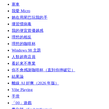
塞車
我愛 Micro
她在用尾巴玩我的手
壞習慣病毒
我的便宜貨優越感
理想的相反
理想的咖啡杯
Windows 98 主題
人類超商店員
看起來不專業
你不會感謝咖啡杯（直到你摔破它）
結果論
離線 AI 好爽（2026 年版）
Vibe Playing
手滑
「00」遊戲