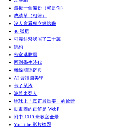
反壓縮
最後一個備份（就是你）
成績單（相簿）
沒人會看獨立網站啦
46 號房
可麗餅幫我省了二十萬
綁約
密室逃脫癮
回到學生時代
離線國語辭典
AI 資訊圖美學
卡了菜渣
波希米亞人
地球上「真正最重要」的軟體
動畫圖的正解是 WebP
附中 1019 班教室全景
YouTube 影片標題