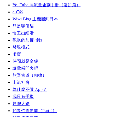
YouTube 高流量企劃手冊（蛋餅篇）
ᓚᘏᗢ
Wiwi.Blog 主機搬到日本
只是曬個貓
慢工出細活
觀眾的加權指數
發現模式
虛寶
時間就是金錢
讓電梯門夾吧
熊野古道（相簿）
上流社會
為什麼不做 App？
我只有手機
翹腳大媽
如果你需要問（Part 2）