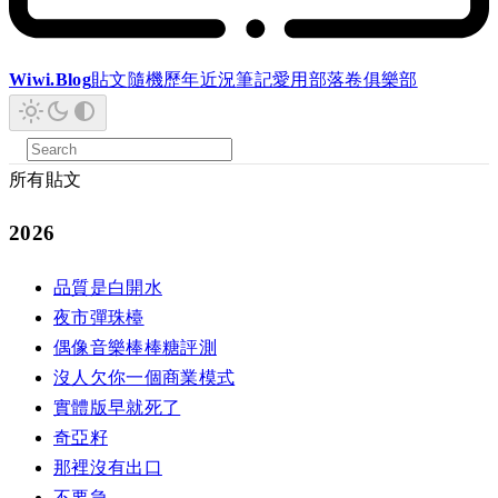
Wiwi.Blog
貼文
隨機
歷年
近況
筆記
愛用
部落卷
俱樂部
所有貼文
2026
品質是白開水
夜市彈珠檯
偶像音樂棒棒糖評測
沒人欠你一個商業模式
實體版早就死了
奇亞籽
那裡沒有出口
不要急