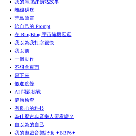
我的電腦課罰站故事
離線碉堡
荒島筆電
給自己的 Prompt
在 BlogBlog 宇宙隨機逛逛
我以為我打字很快
我以前
一個動作
不想拿東西
寫下來
假進度條
AI 問題挑戰
健康檢查
有良心的科技
為什麼古典音樂人要看譜？
自以為的自己
我的遊戲音樂記憶 ✦BBP6✦