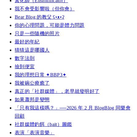
糞化師（Enshittificator）
我不會受影響啦（但你會）
Bear Blog 的教父 ʕ•ᴥ•ʔ
你的心理問題，可能是體力問題
只是一些隨機的照片
最好的年紀
猜猜這是哪國人
數字法則
撿到便宜
我的理想日常 ✦BBP3✦
我被碗公療癒了
真正的「社群媒體」，老早就發明好了
如果蕭邦是變態
「只有我這樣嗎？」──2026 年 2 月 BlogBlog 同樂會
回顧
社群媒體釣餌（bait）圖鑑
表演「表演音樂」