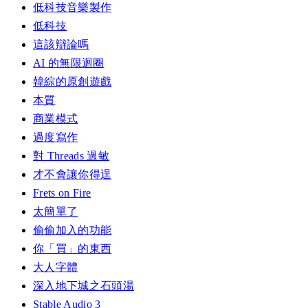
低科技音樂製作
低科技
這該辯論嗎
AI 的無限迴圈
韓綜的原創遊戲
本質
商業模式
過度寫作
對 Threads 過敏
才不會讓你得逞
Frets on Fire
太簡單了
偷偷加入的功能
你「買」的東西
大人字體
深入地下城之石頭湯
Stable Audio 3