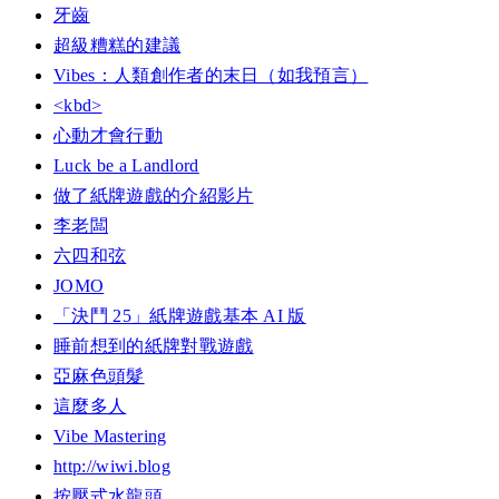
牙齒
超級糟糕的建議
Vibes：人類創作者的末日（如我預言）
<kbd>
心動才會行動
Luck be a Landlord
做了紙牌遊戲的介紹影片
李老闆
六四和弦
JOMO
「決鬥 25」紙牌遊戲基本 AI 版
睡前想到的紙牌對戰遊戲
亞麻色頭髮
這麼多人
Vibe Mastering
http://wiwi.blog
按壓式水龍頭