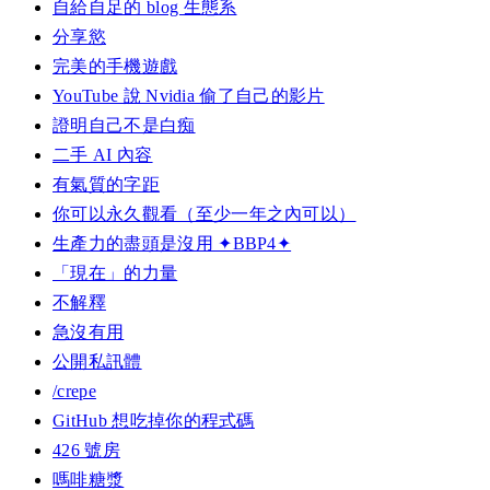
自給自足的 blog 生態系
分享慾
完美的手機遊戲
YouTube 說 Nvidia 偷了自己的影片
證明自己不是白痴
二手 AI 內容
有氣質的字距
你可以永久觀看（至少一年之內可以）
生產力的盡頭是沒用 ✦BBP4✦
「現在」的力量
不解釋
急沒有用
公開私訊體
/crepe
GitHub 想吃掉你的程式碼
426 號房
嗎啡糖漿