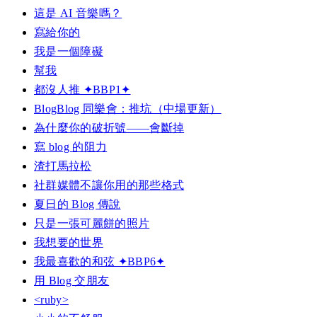
這是 AI 音樂嗎？
寫給你的
我是一個障礙
幫我
都沒人推 ✦BBP1✦
BlogBlog 同樂會：推坑（中場更新）
為什麼你的破折號——會斷掉
寫 blog 的阻力
渣打馬拉松
社群媒體不讓你用的那些格式
夏日的 Blog 傳說
只是一張可麗餅的照片
我想要的世界
我最喜歡的和弦 ✦BBP6✦
用 Blog 交朋友
<ruby>