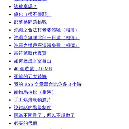
該放棄嗎？
優化（很不優耶）
部落格問題挑戰
沖繩之合法打老婆體驗（相簿）
沖繩之無腦北部一日遊（相簿）
沖繩之獵戶座清晰免費（相簿）
當符號取代真實
如何達成財富自由
40 個遊戲，10 MB
死前的五大後悔
我的 RSS 文章壽命比你多 8 小時
寵物馬拉松（相簿）
手工烘焙穀物脆片
說錯話的階級制度
因為不困難了，所以不想做了
必要的代價