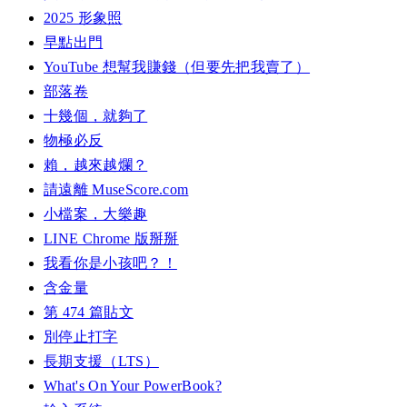
2025 形象照
早點出門
YouTube 想幫我賺錢（但要先把我賣了）
部落卷
十幾個，就夠了
物極必反
賴，越來越爛？
請遠離 MuseScore.com
小檔案，大樂趣
LINE Chrome 版掰掰
我看你是小孩吧？！
含金量
第 474 篇貼文
別停止打字
長期支援（LTS）
What's On Your PowerBook?