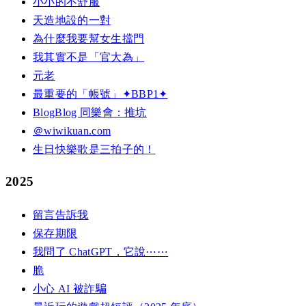
小小的不舒服
天造地設的一對
為什麼我要幫女生擋門
我其實不是「官大為」
元老
最重要的「帳號」✦BBP1✦
BlogBlog 同樂會：推坑
＠wiwikuan.com
生日快樂歌是三拍子的！
2025
留言告訴我
保存期限
我問了 ChatGPT，它說⋯⋯
脆
小心 AI 被詐騙