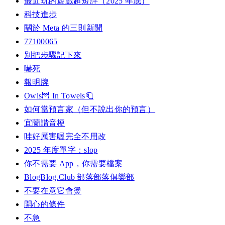
最近玩的遊戲超短評（2025 年底）
科技進步
關於 Meta 的三則新聞
77100065
別把步驟記下來
嚇死
報明牌
Owls🦉 In Towels🧻
如何當預言家（但不說出你的預言）
宜蘭諧音梗
哇好厲害喔完全不用改
2025 年度單字：slop
你不需要 App，你需要檔案
BlogBlog.Club 部落部落俱樂部
不要在意它會燙
開心的條件
不急