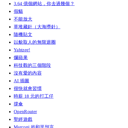
3.64 億個網站，你去過幾個？
假貓
不能放大
草堆藏針（大海撈針）
隨機貼文
以貌取人的無限迴圈
Yahtzee!
爛蘋果
科技觀的三個階段
沒有愛的內容
AI 插圖
很快就會習慣
時薪 18 元的打工仔
撐傘
OpenRouter
聖經遊戲
Marconi 的和平預言