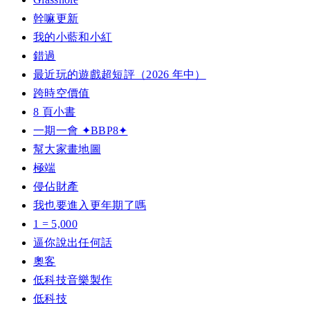
幹嘛更新
我的小藍和小紅
錯過
最近玩的遊戲超短評（2026 年中）
跨時空價值
8 頁小書
一期一會 ✦BBP8✦
幫大家畫地圖
極端
侵佔財產
我也要進入更年期了嗎
1 = 5,000
逼你說出任何話
奧客
低科技音樂製作
低科技