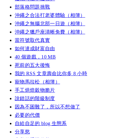
部落格問題挑戰
沖繩之合法打老婆體驗（相簿）
沖繩之無腦北部一日遊（相簿）
沖繩之獵戶座清晰免費（相簿）
當符號取代真實
如何達成財富自由
40 個遊戲，10 MB
死前的五大後悔
我的 RSS 文章壽命比你多 8 小時
寵物馬拉松（相簿）
手工烘焙穀物脆片
說錯話的階級制度
因為不困難了，所以不想做了
必要的代價
自給自足的 blog 生態系
分享慾