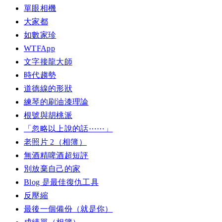
單眼相機
大家都
如數家珍
WTFApp
文字接龍大師
時代趨勢
道德線的形狀
練琴的刷油漆理論
根號與胡桃派
「忽略以上說的話⋯⋯」
老照片 2（相簿）
無酒精啤酒超短評
別放棄自己的家
Blog 是最佳復仇工具
反壓縮
最後一個備份（就是你）