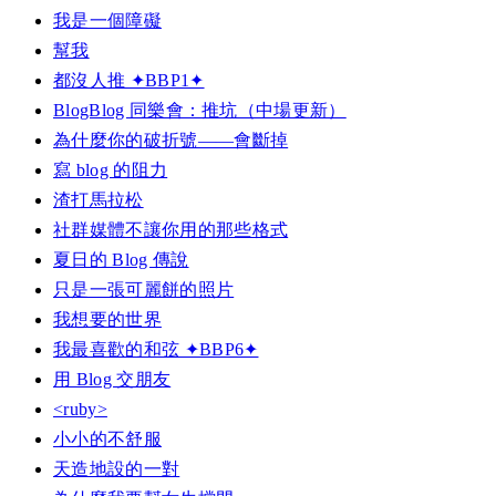
我是一個障礙
幫我
都沒人推 ✦BBP1✦
BlogBlog 同樂會：推坑（中場更新）
為什麼你的破折號——會斷掉
寫 blog 的阻力
渣打馬拉松
社群媒體不讓你用的那些格式
夏日的 Blog 傳說
只是一張可麗餅的照片
我想要的世界
我最喜歡的和弦 ✦BBP6✦
用 Blog 交朋友
<ruby>
小小的不舒服
天造地設的一對