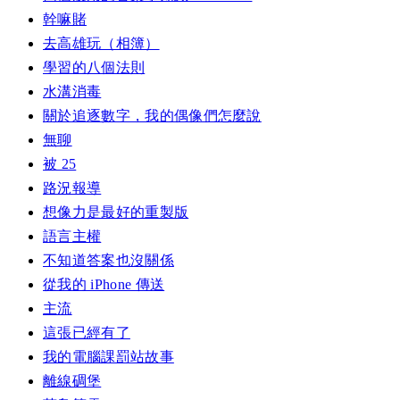
幹嘛賭
去高雄玩（相簿）
學習的八個法則
水溝消毒
關於追逐數字，我的偶像們怎麼說
無聊
被 25
路況報導
想像力是最好的重製版
語言主權
不知道答案也沒關係
從我的 iPhone 傳送
主流
這張已經有了
我的電腦課罰站故事
離線碉堡