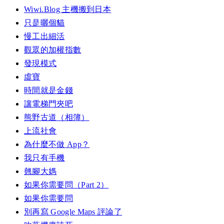
Wiwi.Blog 主機搬到日本
只是曬個貓
慢工出細活
觀眾的加權指數
發現模式
虛寶
時間就是金錢
讓電梯門夾吧
熊野古道（相簿）
上流社會
為什麼不做 App？
我只有手機
翹腳大媽
如果你需要問（Part 2）
如果你需要問
別再寫 Google Maps 評論了