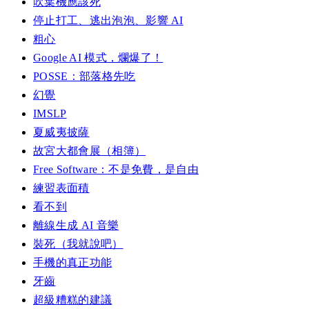
吹葉機應該死
停止打工、逃出泡泡、影響 AI
粗心
Google AI 模式，爛爆了！
POSSE：部落格先吃
幻覺
IMSLP
夏威夷披薩
故宮大都會展（相簿）
Free Software：不是免費，是自由
練習表面積
看不到
離線生成 AI 音樂
裝死（我就說吧）
手機的真正功能
牙齒
超級糟糕的建議