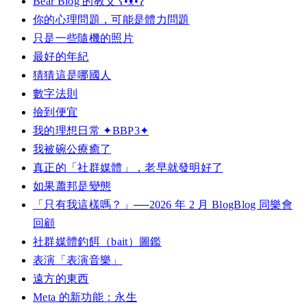
Bear Blog 的教父 ʕ•ᴥ•ʔ
你的心理問題，可能是體力問題
只是一些隨機的照片
最好的年紀
猜猜這是哪國人
數字法則
撿到便宜
我的理想日常 ✦BBP3✦
我被碗公療癒了
真正的「社群媒體」，老早就發明好了
如果蕭邦是變態
「只有我這樣嗎？」──2026 年 2 月 BlogBlog 同樂會
回顧
社群媒體釣餌（bait）圖鑑
表演「表演音樂」
遠方的東西
Meta 的新功能：永生