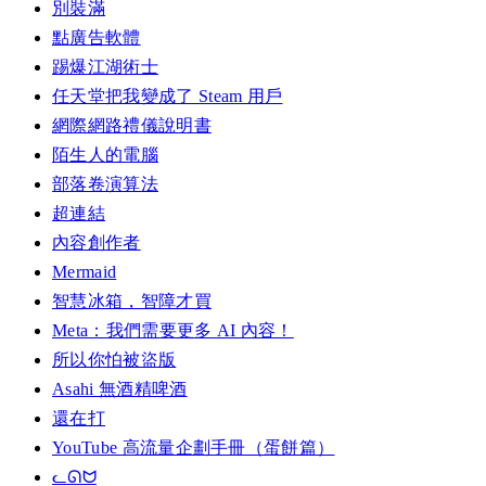
別裝滿
點廣告軟體
踢爆江湖術士
任天堂把我變成了 Steam 用戶
網際網路禮儀說明書
陌生人的電腦
部落卷演算法
超連結
內容創作者
Mermaid
智慧冰箱，智障才買
Meta：我們需要更多 AI 內容！
所以你怕被盜版
Asahi 無酒精啤酒
還在打
YouTube 高流量企劃手冊（蛋餅篇）
ᓚᘏᗢ