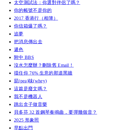
太空測試法：你選對伴侶了嗎？
你的帳號不是你的
2017 香港行（相簿）
你信箱爆了嗎？
追夢
把消息傳出去
遞色
附中 BBS
沒水怎麼辦？刪除舊 Email！
擋住你 76% 生意的那道黑牆
屁(pea)味(whey)
這篇是廢文嗎？
我不是機器人
跳出盒子做音樂
貝多芬 32 首鋼琴奏鳴曲，要彈幾個音？
2025 形象照
早點出門