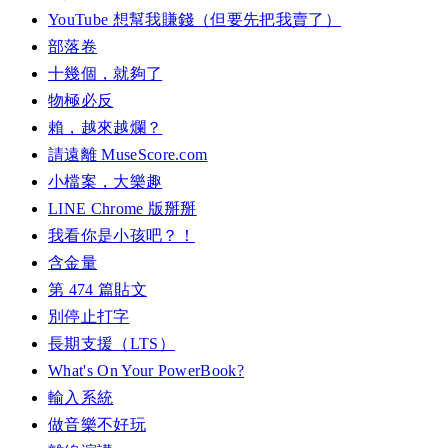
YouTube 想幫我賺錢（但要先把我賣了）
部落卷
十幾個，就夠了
物極必反
賴，越來越爛？
請遠離 MuseScore.com
小檔案，大樂趣
LINE Chrome 版掰掰
我看你是小孩吧？！
含金量
第 474 篇貼文
別停止打字
長期支援（LTS）
What's On Your PowerBook?
輸入系統
做音樂不好玩