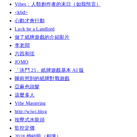
Vibes：人類創作者的末日（如我預言）
<kbd>
心動才會行動
Luck be a Landlord
做了紙牌遊戲的介紹影片
李老闆
六四和弦
JOMO
「決鬥 25」紙牌遊戲基本 AI 版
睡前想到的紙牌對戰遊戲
亞麻色頭髮
這麼多人
Vibe Mastering
http://wiwi.blog
按壓式水龍頭
監控定價
2018 婚紗照（相簿）