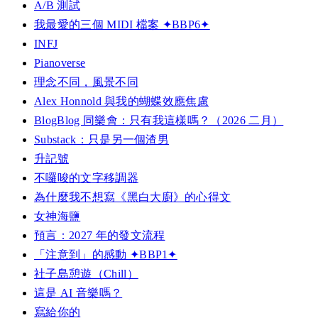
A/B 測試
我最愛的三個 MIDI 檔案 ✦BBP6✦
INFJ
Pianoverse
理念不同，風景不同
Alex Honnold 與我的蝴蝶效應焦慮
BlogBlog 同樂會：只有我這樣嗎？（2026 二月）
Substack：只是另一個渣男
升記號
不囉唆的文字移調器
為什麼我不想寫《黑白大廚》的心得文
女神海鹽
預言：2027 年的發文流程
「注意到」的感動 ✦BBP1✦
社子島憩遊（Chill）
這是 AI 音樂嗎？
寫給你的