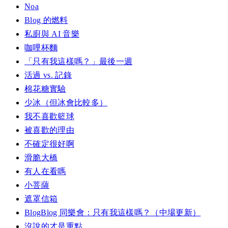
Noa
Blog 的燃料
私廚與 AI 音樂
咖哩杯麵
「只有我這樣嗎？」最後一週
活過 vs. 記錄
棉花糖實驗
少冰（但冰會比較多）
我不喜歡籃球
被喜歡的理由
不確定很好啊
滑脆大橋
有人在看嗎
小菩薩
遮罩信箱
BlogBlog 同樂會：只有我這樣嗎？（中場更新）
沒說的才是重點