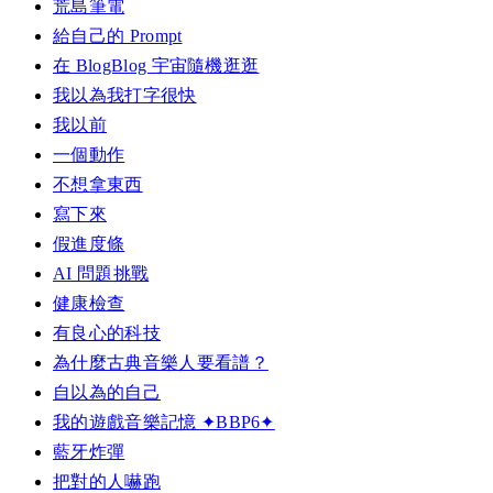
荒島筆電
給自己的 Prompt
在 BlogBlog 宇宙隨機逛逛
我以為我打字很快
我以前
一個動作
不想拿東西
寫下來
假進度條
AI 問題挑戰
健康檢查
有良心的科技
為什麼古典音樂人要看譜？
自以為的自己
我的遊戲音樂記憶 ✦BBP6✦
藍牙炸彈
把對的人嚇跑