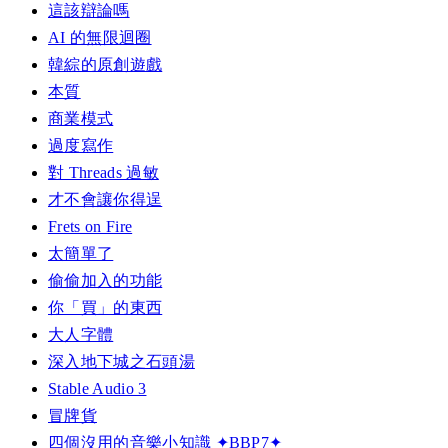
這該辯論嗎
AI 的無限迴圈
韓綜的原創遊戲
本質
商業模式
過度寫作
對 Threads 過敏
才不會讓你得逞
Frets on Fire
太簡單了
偷偷加入的功能
你「買」的東西
大人字體
深入地下城之石頭湯
Stable Audio 3
冒牌貨
四個沒用的音樂小知識 ✦BBP7✦