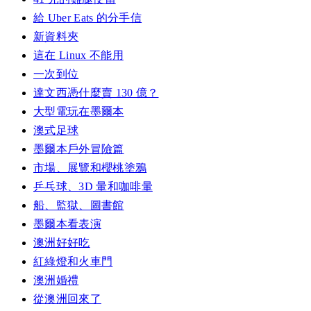
給 Uber Eats 的分手信
新資料夾
這在 Linux 不能用
一次到位
達文西憑什麼賣 130 億？
大型電玩在墨爾本
澳式足球
墨爾本戶外冒險篇
市場、展覽和櫻桃塗鴉
乒乓球、3D 暈和咖啡暈
船、監獄、圖書館
墨爾本看表演
澳洲好好吃
紅綠燈和火車門
澳洲婚禮
從澳洲回來了