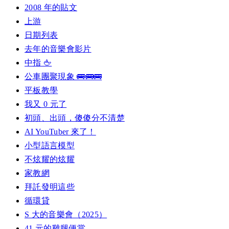
2008 年的貼文
上游
日期列表
去年的音樂會影片
中指 🖕
公車團聚現象 🚌🚌🚌
平板教學
我又 0 元了
初頭、出頭，傻傻分不清楚
AI YouTuber 來了！
小型語言模型
不炫耀的炫耀
家教網
拜託發明這些
循環貸
S 大的音樂會（2025）
41 元的雞腿便當