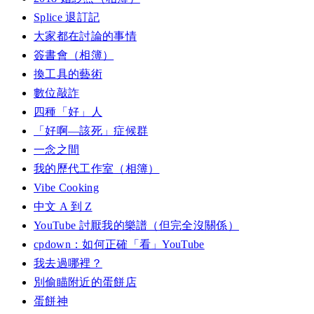
Splice 退訂記
大家都在討論的事情
簽書會（相簿）
換工具的藝術
數位敲詐
四種「好」人
「好啊—該死」症候群
一念之間
我的歷代工作室（相簿）
Vibe Cooking
中文 A 到 Z
YouTube 討厭我的樂譜（但完全沒關係）
cpdown：如何正確「看」YouTube
我去過哪裡？
別偷瞄附近的蛋餅店
蛋餅神