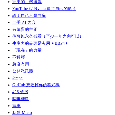
完美的手機遊戲
YouTube 說 Nvidia 偷了自己的影片
證明自己不是白痴
二手 AI 內容
有氣質的字距
你可以永久觀看（至少一年之內可以）
生產力的盡頭是沒用 ✦BBP4✦
「現在」的力量
不解釋
急沒有用
公開私訊體
/crepe
GitHub 想吃掉你的程式碼
426 號房
嗎啡糖漿
塞車
我愛 Micro