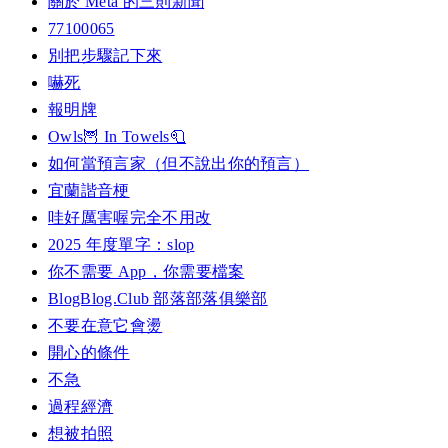
關於 Meta 的三則新聞
77100065
別把步驟記下來
嚇死
報明牌
Owls🦉 In Towels🧻
如何當預言家（但不說出你的預言）
宜蘭諧音梗
哇好厲害喔完全不用改
2025 年度單字：slop
你不需要 App，你需要檔案
BlogBlog.Club 部落部落俱樂部
不要在意它會燙
開心的條件
不急
過程經濟
想被拍照