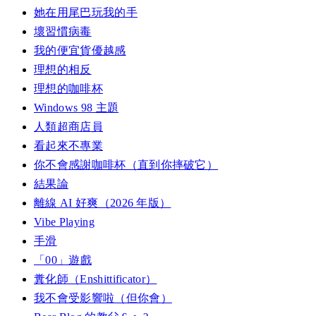
她在用尾巴玩我的手
壞習慣病毒
我的便宜貨優越感
理想的相反
理想的咖啡杯
Windows 98 主題
人類超商店員
看起來不專業
你不會感謝咖啡杯（直到你摔破它）
結果論
離線 AI 好爽（2026 年版）
Vibe Playing
手滑
「00」遊戲
糞化師（Enshittificator）
我不會受影響啦（但你會）