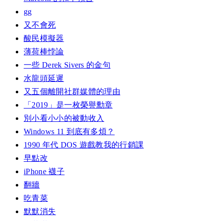
gg
又不會死
酸民模擬器
薄荷棒悖論
一些 Derek Sivers 的金句
水龍頭延遲
又五個離開社群媒體的理由
「2019」是一枚榮譽勳章
別小看小小的被動收入
Windows 11 到底有多煩？
1990 年代 DOS 遊戲教我的行銷課
早點改
iPhone 襪子
翻牆
吃青菜
默默消失