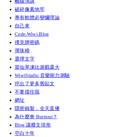
離線演講
破碎像素地牢
專有軟體必變爛理論
自己來
Code.Wiwi.Blog
撲克牌密碼
彈珠檯
選擇文字
當仙草凍比遊戲還大
WiwiStudio 音樂能力測驗
挖出了更多舊貼文
不要擋住我
網址
隱密錄製，全天直播
為什麼會 Burnout？
Blog 讓廢文現形
空白十年