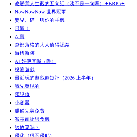
改變我人生觀的五句話（咦不是一句嗎）✦BBP5✦
NowNowNow 世界冠軍
嬰兒、貓，與你的手機
只贏！
A 寶
寫部落格的大人值得認識
游標軌跡
AI 好便宜喔（嗎）
投籃遊戲
最近玩的遊戲超短評（2026 上半年）
我先發現的
預設值
小容器
麒麟完美免費
智慧寵物餵食機
該放棄嗎？
優化（很不優耶）