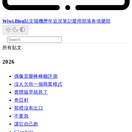
Wiwi.Blog
貼文
隨機
歷年
近況
筆記
愛用
部落卷
俱樂部
所有貼文
2026
偶像音樂棒棒糖評測
沒人欠你一個商業模式
實體版早就死了
奇亞籽
那裡沒有出口
不要急
讓它自己跑
Glasshole