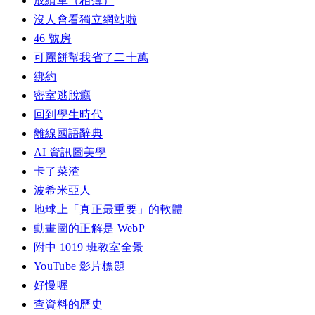
成績單（相簿）
沒人會看獨立網站啦
46 號房
可麗餅幫我省了二十萬
綁約
密室逃脫癮
回到學生時代
離線國語辭典
AI 資訊圖美學
卡了菜渣
波希米亞人
地球上「真正最重要」的軟體
動畫圖的正解是 WebP
附中 1019 班教室全景
YouTube 影片標題
好慢喔
查資料的歷史