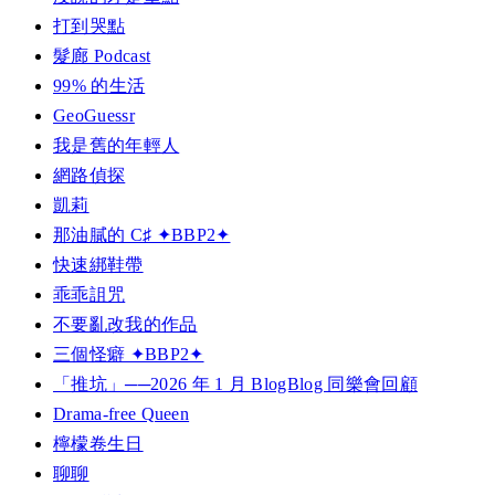
打到哭點
髮廊 Podcast
99% 的生活
GeoGuessr
我是舊的年輕人
網路偵探
凱莉
那油膩的 C♯ ✦BBP2✦
快速綁鞋帶
乖乖詛咒
不要亂改我的作品
三個怪癖 ✦BBP2✦
「推坑」──2026 年 1 月 BlogBlog 同樂會回顧
Drama-free Queen
檸檬卷生日
聊聊