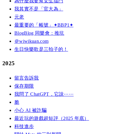
為什麼我要幫女生擋門
我其實不是「官大為」
元老
最重要的「帳號」✦BBP1✦
BlogBlog 同樂會：推坑
＠wiwikuan.com
生日快樂歌是三拍子的！
2025
留言告訴我
保存期限
我問了 ChatGPT，它說⋯⋯
脆
小心 AI 被詐騙
最近玩的遊戲超短評（2025 年底）
科技進步