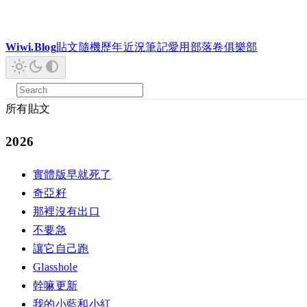
Wiwi.Blog
貼文
隨機
歷年
近況
筆記
愛用
部落卷
俱樂部
所有貼文
2026
實體版早就死了
奇亞籽
那裡沒有出口
不要急
讓它自己跑
Glasshole
幹嘛更新
我的小藍和小紅