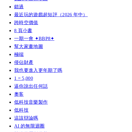
錯過
最近玩的遊戲超短評（2026 年中）
跨時空價值
8 頁小書
一期一會 ✦BBP8✦
幫大家畫地圖
極端
侵佔財產
我也要進入更年期了嗎
1 = 5,000
逼你說出任何話
奧客
低科技音樂製作
低科技
這該辯論嗎
AI 的無限迴圈