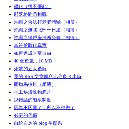
優化（很不優耶）
部落格問題挑戰
沖繩之合法打老婆體驗（相簿）
沖繩之無腦北部一日遊（相簿）
沖繩之獵戶座清晰免費（相簿）
當符號取代真實
如何達成財富自由
40 個遊戲，10 MB
死前的五大後悔
我的 RSS 文章壽命比你多 8 小時
寵物馬拉松（相簿）
手工烘焙穀物脆片
說錯話的階級制度
因為不困難了，所以不想做了
必要的代價
自給自足的 blog 生態系