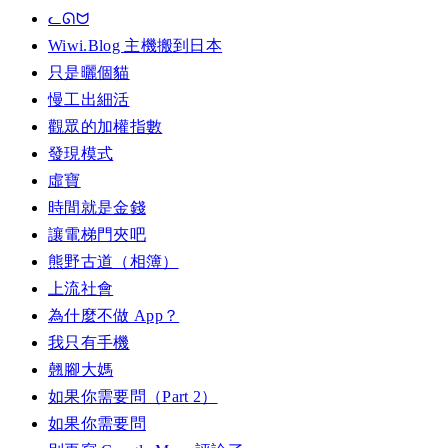
ᓚᘏᗢ
Wiwi.Blog 主機搬到日本
只是曬個貓
慢工出細活
觀眾的加權指數
發現模式
虛寶
時間就是金錢
讓電梯門夾吧
熊野古道（相簿）
上流社會
為什麼不做 App？
我只有手機
翹腳大媽
如果你需要問（Part 2）
如果你需要問