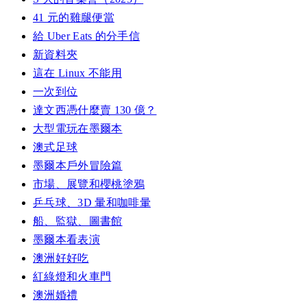
41 元的雞腿便當
給 Uber Eats 的分手信
新資料夾
這在 Linux 不能用
一次到位
達文西憑什麼賣 130 億？
大型電玩在墨爾本
澳式足球
墨爾本戶外冒險篇
市場、展覽和櫻桃塗鴉
乒乓球、3D 暈和咖啡暈
船、監獄、圖書館
墨爾本看表演
澳洲好好吃
紅綠燈和火車門
澳洲婚禮