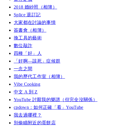
2018 婚紗照（相簿）
Splice 退訂記
大家都在討論的事情
簽書會（相簿）
換工具的藝術
數位敲詐
四種「好」人
「好啊—該死」症候群
一念之間
我的歷代工作室（相簿）
Vibe Cooking
中文 A 到 Z
YouTube 討厭我的樂譜（但完全沒關係）
cpdown：如何正確「看」YouTube
我去過哪裡？
別偷瞄附近的蛋餅店