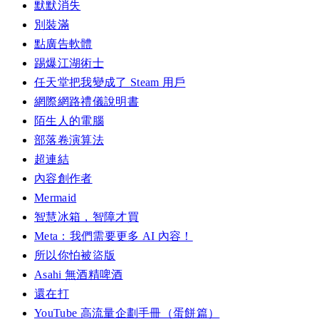
默默消失
別裝滿
點廣告軟體
踢爆江湖術士
任天堂把我變成了 Steam 用戶
網際網路禮儀說明書
陌生人的電腦
部落卷演算法
超連結
內容創作者
Mermaid
智慧冰箱，智障才買
Meta：我們需要更多 AI 內容！
所以你怕被盜版
Asahi 無酒精啤酒
還在打
YouTube 高流量企劃手冊（蛋餅篇）