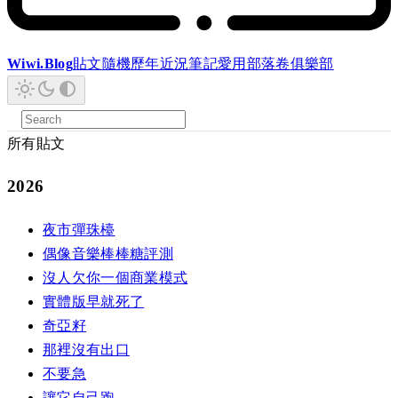
Wiwi.Blog
貼文
隨機
歷年
近況
筆記
愛用
部落卷
俱樂部
所有貼文
2026
夜市彈珠檯
偶像音樂棒棒糖評測
沒人欠你一個商業模式
實體版早就死了
奇亞籽
那裡沒有出口
不要急
讓它自己跑