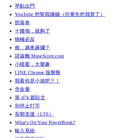
早點出門
YouTube 想幫我賺錢（但要先把我賣了）
部落卷
十幾個，就夠了
物極必反
賴，越來越爛？
請遠離 MuseScore.com
小檔案，大樂趣
LINE Chrome 版掰掰
我看你是小孩吧？！
含金量
第 474 篇貼文
別停止打字
長期支援（LTS）
What's On Your PowerBook?
輸入系統