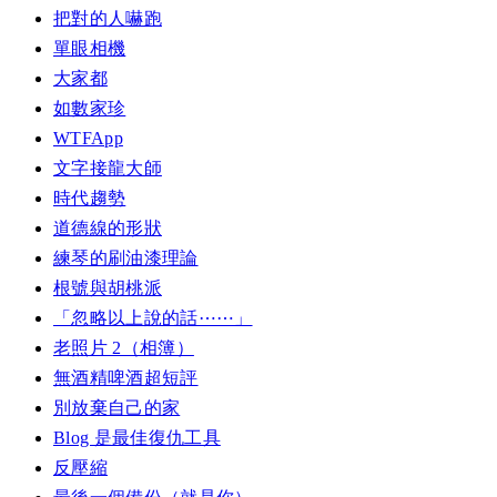
把對的人嚇跑
單眼相機
大家都
如數家珍
WTFApp
文字接龍大師
時代趨勢
道德線的形狀
練琴的刷油漆理論
根號與胡桃派
「忽略以上說的話⋯⋯」
老照片 2（相簿）
無酒精啤酒超短評
別放棄自己的家
Blog 是最佳復仇工具
反壓縮