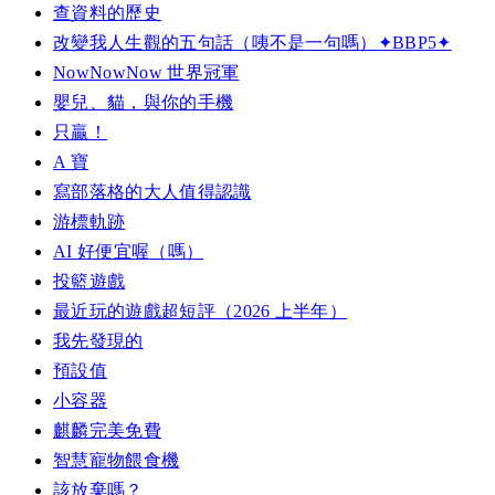
查資料的歷史
改變我人生觀的五句話（咦不是一句嗎）✦BBP5✦
NowNowNow 世界冠軍
嬰兒、貓，與你的手機
只贏！
A 寶
寫部落格的大人值得認識
游標軌跡
AI 好便宜喔（嗎）
投籃遊戲
最近玩的遊戲超短評（2026 上半年）
我先發現的
預設值
小容器
麒麟完美免費
智慧寵物餵食機
該放棄嗎？