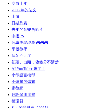
空白十年
2008 年的貼文
上游
日期列表
去年的音樂會影片
中指 🖕
公車團聚現象 🚌🚌🚌
平板教學
我又 0 元了
初頭、出頭，傻傻分不清楚
AI YouTuber 來了！
小型語言模型
不炫耀的炫耀
家教網
拜託發明這些
循環貸
S 大的音樂會（2025）