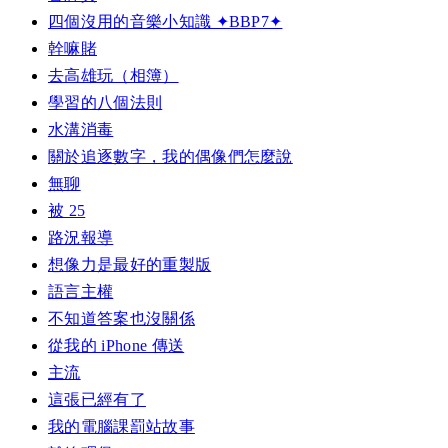
四個沒用的音樂小知識 ✦BBP7✦
幹嘛賭
去高雄玩（相簿）
學習的八個法則
水溝消毒
關於追逐數字，我的偶像們怎麼說
無聊
被 25
路況報導
想像力是最好的重製版
語言主權
不知道答案也沒關係
從我的 iPhone 傳送
主流
這張已經有了
我的電腦課罰站故事