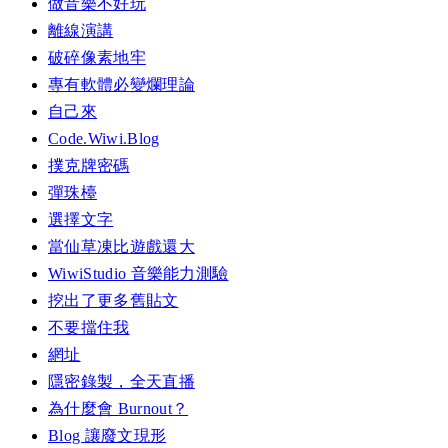
做音樂不好玩
離線演講
破碎像素地牢
專有軟體必變爛理論
自己來
Code.Wiwi.Blog
撲克牌密碼
彈珠檯
選擇文字
當仙草凍比遊戲還大
WiwiStudio 音樂能力測驗
挖出了更多舊貼文
不要擋住我
網址
隱密錄製，全天直播
為什麼會 Burnout？
Blog 讓廢文現形