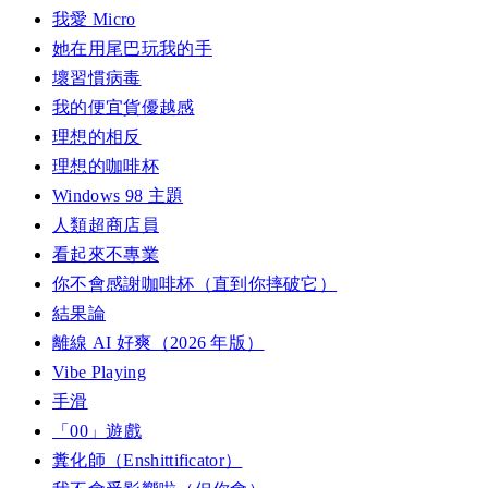
我愛 Micro
她在用尾巴玩我的手
壞習慣病毒
我的便宜貨優越感
理想的相反
理想的咖啡杯
Windows 98 主題
人類超商店員
看起來不專業
你不會感謝咖啡杯（直到你摔破它）
結果論
離線 AI 好爽（2026 年版）
Vibe Playing
手滑
「00」遊戲
糞化師（Enshittificator）