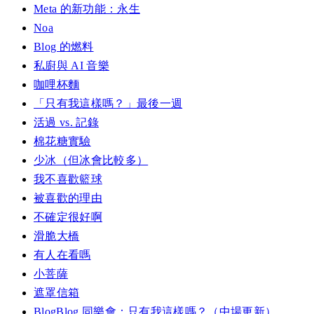
Meta 的新功能：永生
Noa
Blog 的燃料
私廚與 AI 音樂
咖哩杯麵
「只有我這樣嗎？」最後一週
活過 vs. 記錄
棉花糖實驗
少冰（但冰會比較多）
我不喜歡籃球
被喜歡的理由
不確定很好啊
滑脆大橋
有人在看嗎
小菩薩
遮罩信箱
BlogBlog 同樂會：只有我這樣嗎？（中場更新）