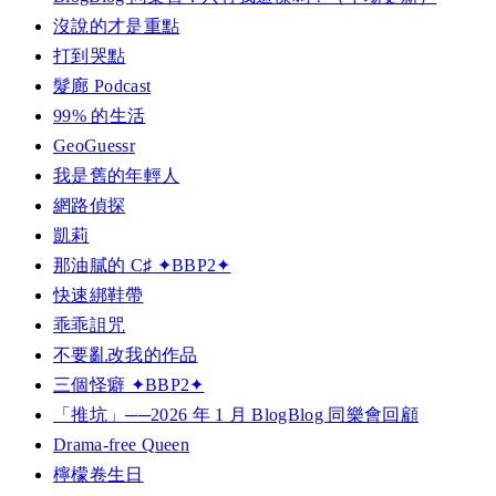
沒說的才是重點
打到哭點
髮廊 Podcast
99% 的生活
GeoGuessr
我是舊的年輕人
網路偵探
凱莉
那油膩的 C♯ ✦BBP2✦
快速綁鞋帶
乖乖詛咒
不要亂改我的作品
三個怪癖 ✦BBP2✦
「推坑」──2026 年 1 月 BlogBlog 同樂會回顧
Drama-free Queen
檸檬卷生日