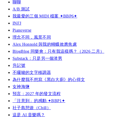
聊聊
A/B 測試
我最愛的三個 MIDI 檔案 ✦BBP6✦
INFJ
Pianoverse
理念不同，風景不同
Alex Honnold 與我的蝴蝶效應焦慮
BlogBlog 同樂會：只有我這樣嗎？（2026 二月）
Substack：只是另一個渣男
升記號
不囉唆的文字移調器
為什麼我不想寫《黑白大廚》的心得文
女神海鹽
預言：2027 年的發文流程
「注意到」的感動 ✦BBP1✦
社子島憩遊（Chill）
這是 AI 音樂嗎？