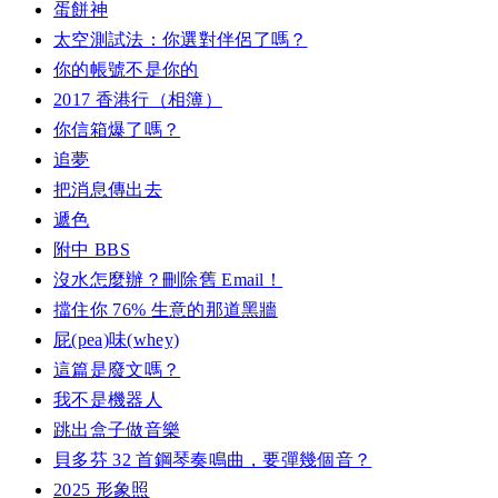
蛋餅神
太空測試法：你選對伴侶了嗎？
你的帳號不是你的
2017 香港行（相簿）
你信箱爆了嗎？
追夢
把消息傳出去
遞色
附中 BBS
沒水怎麼辦？刪除舊 Email！
擋住你 76% 生意的那道黑牆
屁(pea)味(whey)
這篇是廢文嗎？
我不是機器人
跳出盒子做音樂
貝多芬 32 首鋼琴奏鳴曲，要彈幾個音？
2025 形象照