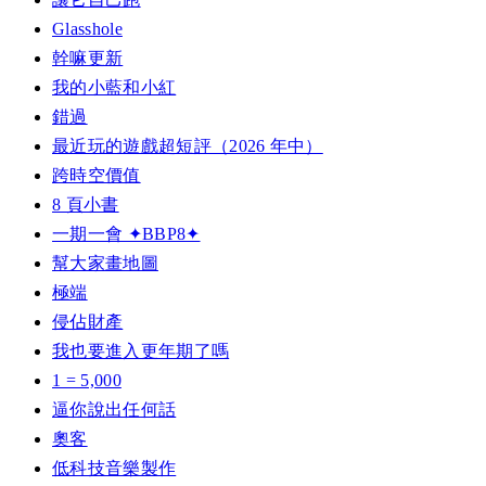
Glasshole
幹嘛更新
我的小藍和小紅
錯過
最近玩的遊戲超短評（2026 年中）
跨時空價值
8 頁小書
一期一會 ✦BBP8✦
幫大家畫地圖
極端
侵佔財產
我也要進入更年期了嗎
1 = 5,000
逼你說出任何話
奧客
低科技音樂製作