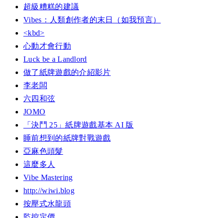
超級糟糕的建議
Vibes：人類創作者的末日（如我預言）
<kbd>
心動才會行動
Luck be a Landlord
做了紙牌遊戲的介紹影片
李老闆
六四和弦
JOMO
「決鬥 25」紙牌遊戲基本 AI 版
睡前想到的紙牌對戰遊戲
亞麻色頭髮
這麼多人
Vibe Mastering
http://wiwi.blog
按壓式水龍頭
監控定價