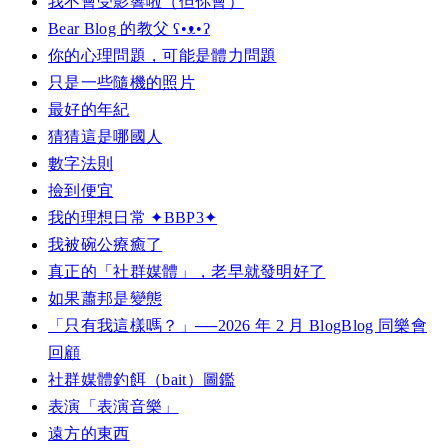
我不會受影響啦（但你會）
Bear Blog 的教父 ʕ•ᴥ•ʔ
你的心理問題，可能是體力問題
只是一些隨機的照片
最好的年紀
猜猜這是哪國人
數字法則
撿到便宜
我的理想日常 ✦BBP3✦
我被碗公療癒了
真正的「社群媒體」，老早就發明好了
如果蕭邦是變態
「只有我這樣嗎？」──2026 年 2 月 BlogBlog 同樂會
回顧
社群媒體釣餌（bait）圖鑑
表演「表演音樂」
遠方的東西