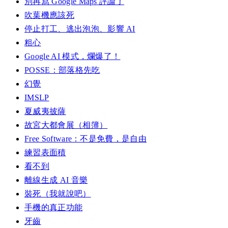
別再寫 Google Maps 評論了
吹葉機應該死
停止打工、逃出泡泡、影響 AI
粗心
Google AI 模式，爛爆了！
POSSE：部落格先吃
幻覺
IMSLP
夏威夷披薩
故宮大都會展（相簿）
Free Software：不是免費，是自由
練習表面積
看不到
離線生成 AI 音樂
裝死（我就說吧）
手機的真正功能
牙齒