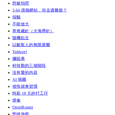
想被拍照
3.64 億個網站，你去過幾個？
假貓
不能放大
草堆藏針（大海撈針）
隨機貼文
以貌取人的無限迴圈
Yahtzee!
爛蘋果
科技觀的三個階段
沒有愛的內容
AI 插圖
很快就會習慣
時薪 18 元的打工仔
撐傘
OpenRouter
聖經遊戲