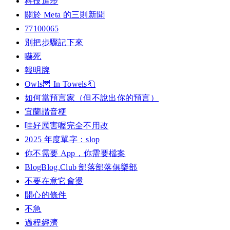
科技進步
關於 Meta 的三則新聞
77100065
別把步驟記下來
嚇死
報明牌
Owls🦉 In Towels🧻
如何當預言家（但不說出你的預言）
宜蘭諧音梗
哇好厲害喔完全不用改
2025 年度單字：slop
你不需要 App，你需要檔案
BlogBlog.Club 部落部落俱樂部
不要在意它會燙
開心的條件
不急
過程經濟