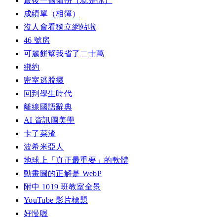
最後一個備份（就是你）
成績單（相簿）
沒人會看獨立網站啦
46 號房
可麗餅幫我省了二十萬
綁約
密室逃脫癮
回到學生時代
離線國語辭典
AI 資訊圖美學
卡了菜渣
波希米亞人
地球上「真正最重要」的軟體
動畫圖的正解是 WebP
附中 1019 班教室全景
YouTube 影片標題
好慢喔