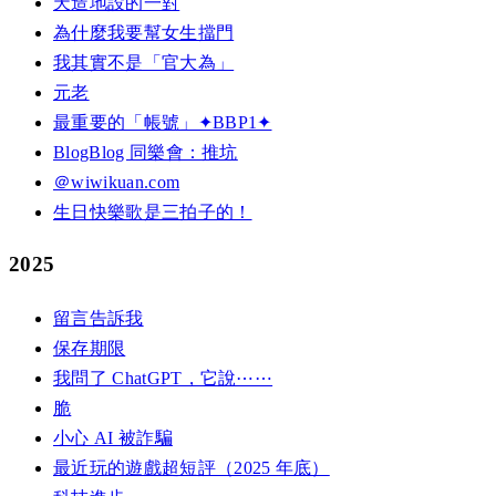
天造地設的一對
為什麼我要幫女生擋門
我其實不是「官大為」
元老
最重要的「帳號」✦BBP1✦
BlogBlog 同樂會：推坑
＠wiwikuan.com
生日快樂歌是三拍子的！
2025
留言告訴我
保存期限
我問了 ChatGPT，它說⋯⋯
脆
小心 AI 被詐騙
最近玩的遊戲超短評（2025 年底）