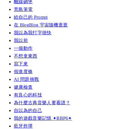
離線碉堡
荒島筆電
給自己的 Prompt
在 BlogBlog 宇宙隨機逛逛
我以為我打字很快
我以前
一個動作
不想拿東西
寫下來
假進度條
AI 問題挑戰
健康檢查
有良心的科技
為什麼古典音樂人要看譜？
自以為的自己
我的遊戲音樂記憶 ✦BBP6✦
藍牙炸彈