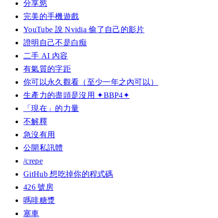
分享慾
完美的手機遊戲
YouTube 說 Nvidia 偷了自己的影片
證明自己不是白痴
二手 AI 內容
有氣質的字距
你可以永久觀看（至少一年之內可以）
生產力的盡頭是沒用 ✦BBP4✦
「現在」的力量
不解釋
急沒有用
公開私訊體
/crepe
GitHub 想吃掉你的程式碼
426 號房
嗎啡糖漿
塞車