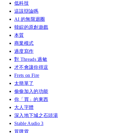
低科技
這該辯論嗎
AI 的無限迴圈
韓綜的原創遊戲
本質
商業模式
過度寫作
對 Threads 過敏
才不會讓你得逞
Frets on Fire
太簡單了
偷偷加入的功能
你「買」的東西
大人字體
深入地下城之石頭湯
Stable Audio 3
冒牌貨