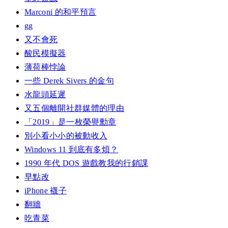
Marconi 的和平預言
gg
又不會死
酸民模擬器
薄荷棒悖論
一些 Derek Sivers 的金句
水龍頭延遲
又五個離開社群媒體的理由
「2019」是一枚榮譽勳章
別小看小小的被動收入
Windows 11 到底有多煩？
1990 年代 DOS 遊戲教我的行銷課
早點改
iPhone 襪子
翻牆
吃青菜