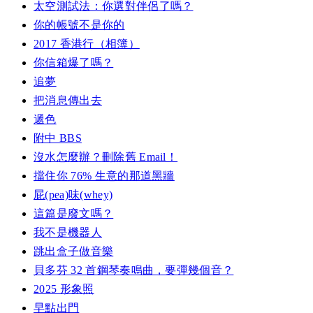
太空測試法：你選對伴侶了嗎？
你的帳號不是你的
2017 香港行（相簿）
你信箱爆了嗎？
追夢
把消息傳出去
遞色
附中 BBS
沒水怎麼辦？刪除舊 Email！
擋住你 76% 生意的那道黑牆
屁(pea)味(whey)
這篇是廢文嗎？
我不是機器人
跳出盒子做音樂
貝多芬 32 首鋼琴奏鳴曲，要彈幾個音？
2025 形象照
早點出門