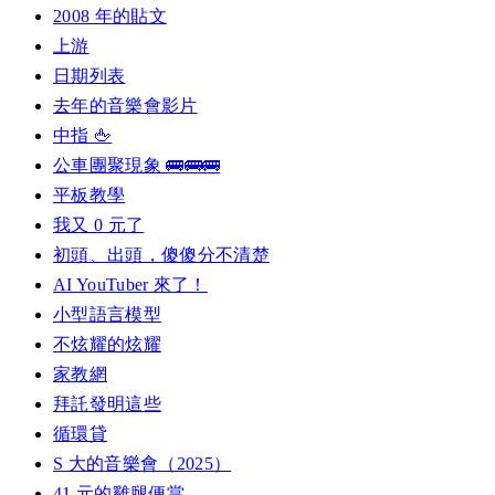
2008 年的貼文
上游
日期列表
去年的音樂會影片
中指 🖕
公車團聚現象 🚌🚌🚌
平板教學
我又 0 元了
初頭、出頭，傻傻分不清楚
AI YouTuber 來了！
小型語言模型
不炫耀的炫耀
家教網
拜託發明這些
循環貸
S 大的音樂會（2025）
41 元的雞腿便當