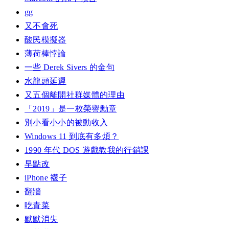
gg
又不會死
酸民模擬器
薄荷棒悖論
一些 Derek Sivers 的金句
水龍頭延遲
又五個離開社群媒體的理由
「2019」是一枚榮譽勳章
別小看小小的被動收入
Windows 11 到底有多煩？
1990 年代 DOS 遊戲教我的行銷課
早點改
iPhone 襪子
翻牆
吃青菜
默默消失