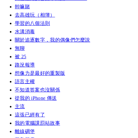
幹嘛賭
去高雄玩（相簿）
學習的八個法則
水溝消毒
關於追逐數字，我的偶像們怎麼說
無聊
被 25
路況報導
想像力是最好的重製版
語言主權
不知道答案也沒關係
從我的 iPhone 傳送
主流
這張已經有了
我的電腦課罰站故事
離線碉堡