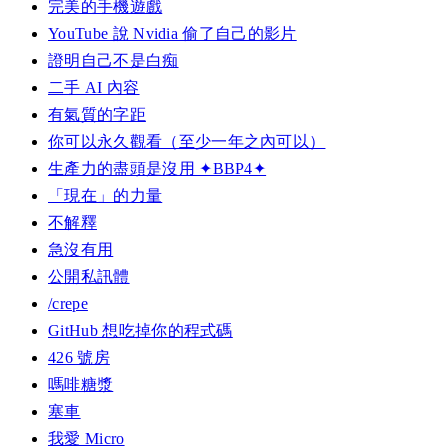
完美的手機遊戲
YouTube 說 Nvidia 偷了自己的影片
證明自己不是白痴
二手 AI 內容
有氣質的字距
你可以永久觀看（至少一年之內可以）
生產力的盡頭是沒用 ✦BBP4✦
「現在」的力量
不解釋
急沒有用
公開私訊體
/crepe
GitHub 想吃掉你的程式碼
426 號房
嗎啡糖漿
塞車
我愛 Micro