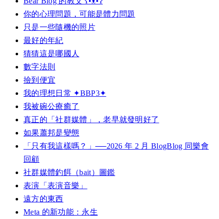
Bear Blog 的教父 ʕ•ᴥ•ʔ
你的心理問題，可能是體力問題
只是一些隨機的照片
最好的年紀
猜猜這是哪國人
數字法則
撿到便宜
我的理想日常 ✦BBP3✦
我被碗公療癒了
真正的「社群媒體」，老早就發明好了
如果蕭邦是變態
「只有我這樣嗎？」──2026 年 2 月 BlogBlog 同樂會
回顧
社群媒體釣餌（bait）圖鑑
表演「表演音樂」
遠方的東西
Meta 的新功能：永生