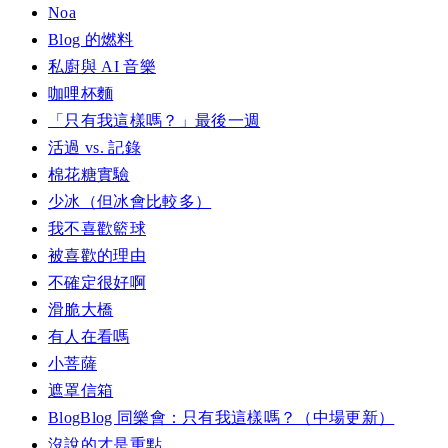
Noa
Blog 的燃料
私廚與 AI 音樂
咖哩杯麵
「只有我這樣嗎？」最後一週
活過 vs. 記錄
棉花糖實驗
少冰（但冰會比較多）
我不喜歡籃球
被喜歡的理由
不確定很好啊
滑脆大橋
有人在看嗎
小菩薩
遮罩信箱
BlogBlog 同樂會：只有我這樣嗎？（中場更新）
沒說的才是重點