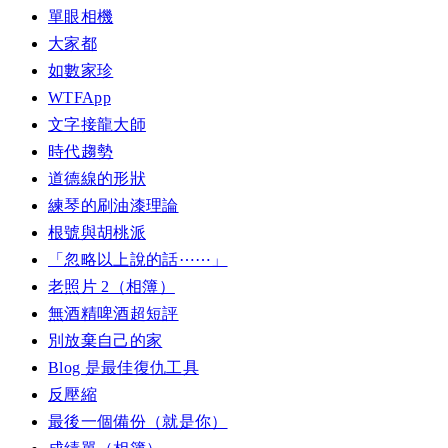
單眼相機
大家都
如數家珍
WTFApp
文字接龍大師
時代趨勢
道德線的形狀
練琴的刷油漆理論
根號與胡桃派
「忽略以上說的話⋯⋯」
老照片 2（相簿）
無酒精啤酒超短評
別放棄自己的家
Blog 是最佳復仇工具
反壓縮
最後一個備份（就是你）