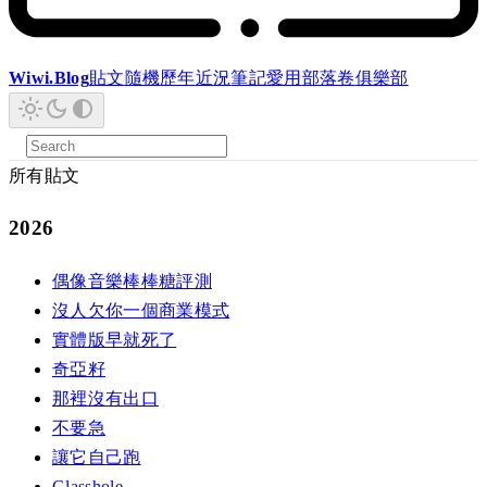
Wiwi.Blog
貼文
隨機
歷年
近況
筆記
愛用
部落卷
俱樂部
所有貼文
2026
偶像音樂棒棒糖評測
沒人欠你一個商業模式
實體版早就死了
奇亞籽
那裡沒有出口
不要急
讓它自己跑
Glasshole