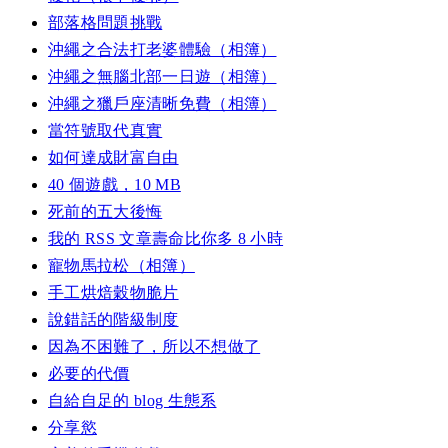
部落格問題挑戰
沖繩之合法打老婆體驗（相簿）
沖繩之無腦北部一日遊（相簿）
沖繩之獵戶座清晰免費（相簿）
當符號取代真實
如何達成財富自由
40 個遊戲，10 MB
死前的五大後悔
我的 RSS 文章壽命比你多 8 小時
寵物馬拉松（相簿）
手工烘焙穀物脆片
說錯話的階級制度
因為不困難了，所以不想做了
必要的代價
自給自足的 blog 生態系
分享慾