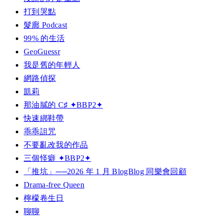
打到哭點
髮廊 Podcast
99% 的生活
GeoGuessr
我是舊的年輕人
網路偵探
凱莉
那油膩的 C♯ ✦BBP2✦
快速綁鞋帶
乖乖詛咒
不要亂改我的作品
三個怪癖 ✦BBP2✦
「推坑」──2026 年 1 月 BlogBlog 同樂會回顧
Drama-free Queen
檸檬卷生日
聊聊