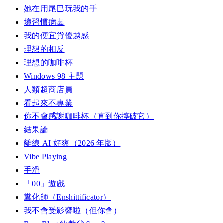
她在用尾巴玩我的手
壞習慣病毒
我的便宜貨優越感
理想的相反
理想的咖啡杯
Windows 98 主題
人類超商店員
看起來不專業
你不會感謝咖啡杯（直到你摔破它）
結果論
離線 AI 好爽（2026 年版）
Vibe Playing
手滑
「00」遊戲
糞化師（Enshittificator）
我不會受影響啦（但你會）