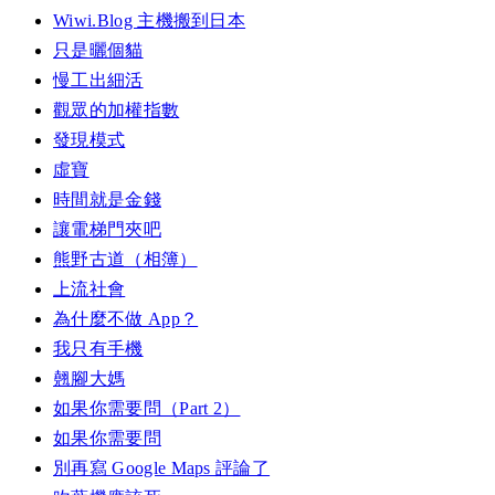
Wiwi.Blog 主機搬到日本
只是曬個貓
慢工出細活
觀眾的加權指數
發現模式
虛寶
時間就是金錢
讓電梯門夾吧
熊野古道（相簿）
上流社會
為什麼不做 App？
我只有手機
翹腳大媽
如果你需要問（Part 2）
如果你需要問
別再寫 Google Maps 評論了