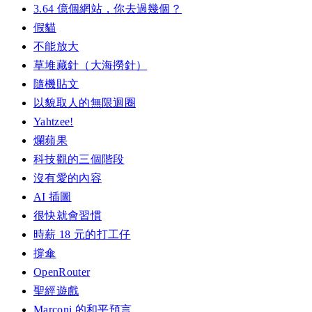
3.64 億個網站，你去過幾個？
假貓
不能放大
草堆藏針（大海撈針）
隨機貼文
以貌取人的無限迴圈
Yahtzee!
爛蘋果
科技觀的三個階段
沒有愛的內容
AI 插圖
很快就會習慣
時薪 18 元的打工仔
撐傘
OpenRouter
聖經遊戲
Marconi 的和平預言