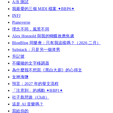
A/B 測試
我最愛的三個 MIDI 檔案 ✦BBP6✦
INFJ
Pianoverse
理念不同，風景不同
Alex Honnold 與我的蝴蝶效應焦慮
BlogBlog 同樂會：只有我這樣嗎？（2026 二月）
Substack：只是另一個渣男
升記號
不囉唆的文字移調器
為什麼我不想寫《黑白大廚》的心得文
女神海鹽
預言：2027 年的發文流程
「注意到」的感動 ✦BBP1✦
社子島憩遊（Chill）
這是 AI 音樂嗎？
寫給你的