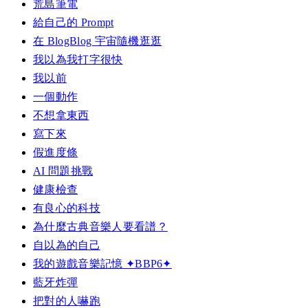
荒島筆電
給自己的 Prompt
在 BlogBlog 宇宙隨機逛逛
我以為我打字很快
我以前
一個動作
不想拿東西
寫下來
假進度條
AI 問題挑戰
健康檢查
有良心的科技
為什麼古典音樂人要看譜？
自以為的自己
我的遊戲音樂記憶 ✦BBP6✦
藍牙炸彈
把對的人嚇跑