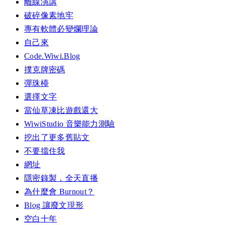
離線演講
破碎像素地牢
專有軟體必變爛理論
自己來
Code.Wiwi.Blog
撲克牌密碼
彈珠檯
選擇文字
當仙草凍比遊戲還大
WiwiStudio 音樂能力測驗
挖出了更多舊貼文
不要擋住我
網址
隱密錄製，全天直播
為什麼會 Burnout？
Blog 讓廢文現形
空白十年