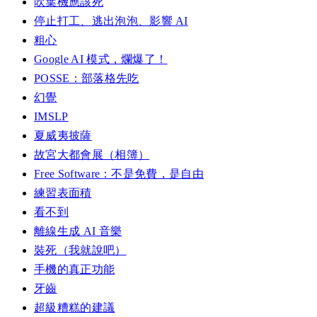
吹葉機應該死
停止打工、逃出泡泡、影響 AI
粗心
Google AI 模式，爛爆了！
POSSE：部落格先吃
幻覺
IMSLP
夏威夷披薩
故宮大都會展（相簿）
Free Software：不是免費，是自由
練習表面積
看不到
離線生成 AI 音樂
裝死（我就說吧）
手機的真正功能
牙齒
超級糟糕的建議