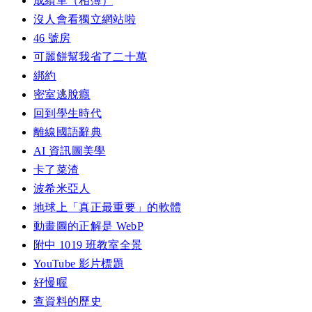
成績單（相簿）
沒人會看獨立網站啦
46 號房
可麗餅幫我省了二十萬
綁約
密室逃脫癮
回到學生時代
離線國語辭典
AI 資訊圖美學
卡了菜渣
波希米亞人
地球上「真正最重要」的軟體
動畫圖的正解是 WebP
附中 1019 班教室全景
YouTube 影片標題
好慢喔
查資料的歷史