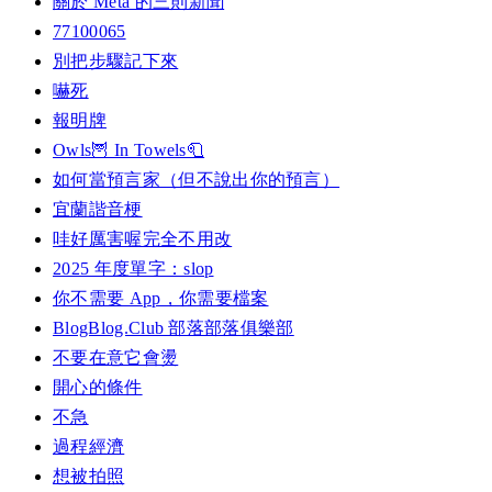
關於 Meta 的三則新聞
77100065
別把步驟記下來
嚇死
報明牌
Owls🦉 In Towels🧻
如何當預言家（但不說出你的預言）
宜蘭諧音梗
哇好厲害喔完全不用改
2025 年度單字：slop
你不需要 App，你需要檔案
BlogBlog.Club 部落部落俱樂部
不要在意它會燙
開心的條件
不急
過程經濟
想被拍照