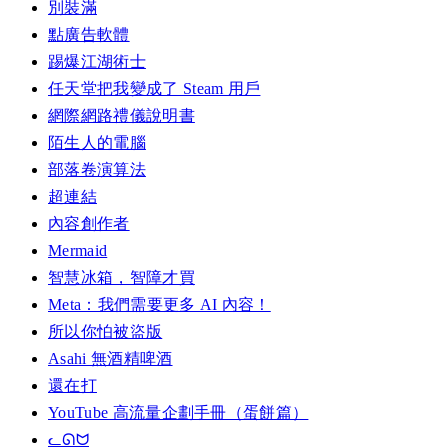
別裝滿
點廣告軟體
踢爆江湖術士
任天堂把我變成了 Steam 用戶
網際網路禮儀說明書
陌生人的電腦
部落卷演算法
超連結
內容創作者
Mermaid
智慧冰箱，智障才買
Meta：我們需要更多 AI 內容！
所以你怕被盜版
Asahi 無酒精啤酒
還在打
YouTube 高流量企劃手冊（蛋餅篇）
ᓚᘏᗢ