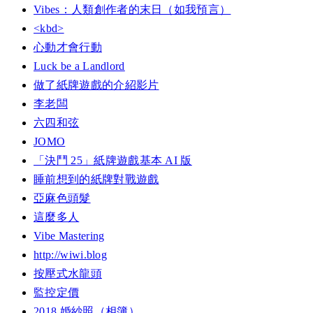
Vibes：人類創作者的末日（如我預言）
<kbd>
心動才會行動
Luck be a Landlord
做了紙牌遊戲的介紹影片
李老闆
六四和弦
JOMO
「決鬥 25」紙牌遊戲基本 AI 版
睡前想到的紙牌對戰遊戲
亞麻色頭髮
這麼多人
Vibe Mastering
http://wiwi.blog
按壓式水龍頭
監控定價
2018 婚紗照（相簿）