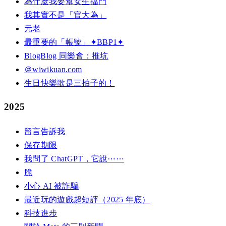
為什麼我要幫女生擋門
我其實不是「官大為」
元老
最重要的「帳號」✦BBP1✦
BlogBlog 同樂會：推坑
＠wiwikuan.com
生日快樂歌是三拍子的！
2025
留言告訴我
保存期限
我問了 ChatGPT，它說⋯⋯
脆
小心 AI 被詐騙
最近玩的遊戲超短評（2025 年底）
科技進步