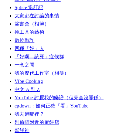
Splice 退訂記
大家都在討論的事情
簽書會（相簿）
換工具的藝術
數位敲詐
四種「好」人
「好啊—該死」症候群
一念之間
我的歷代工作室（相簿）
Vibe Cooking
中文 A 到 Z
YouTube 討厭我的樂譜（但完全沒關係）
cpdown：如何正確「看」YouTube
我去過哪裡？
別偷瞄附近的蛋餅店
蛋餅神