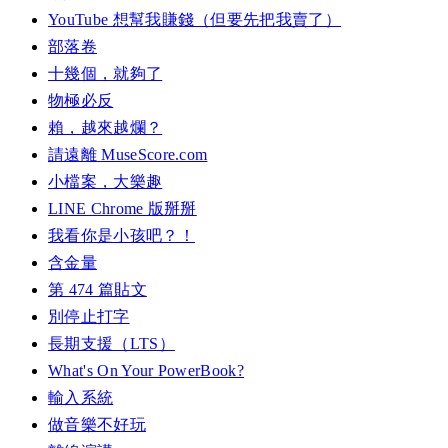
YouTube 想幫我賺錢（但要先把我賣了）
部落卷
十幾個，就夠了
物極必反
賴，越來越爛？
請遠離 MuseScore.com
小檔案，大樂趣
LINE Chrome 版掰掰
我看你是小孩吧？！
含金量
第 474 篇貼文
別停止打字
長期支援（LTS）
What's On Your PowerBook?
輸入系統
做音樂不好玩