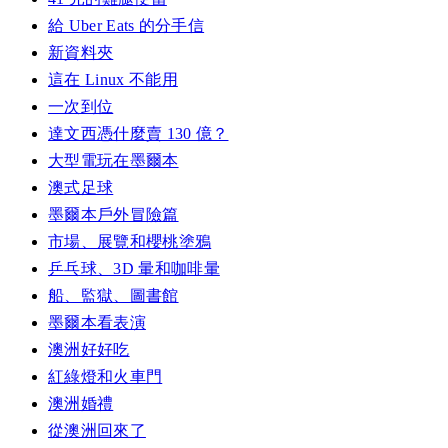
給 Uber Eats 的分手信
新資料夾
這在 Linux 不能用
一次到位
達文西憑什麼賣 130 億？
大型電玩在墨爾本
澳式足球
墨爾本戶外冒險篇
市場、展覽和櫻桃塗鴉
乒乓球、3D 暈和咖啡暈
船、監獄、圖書館
墨爾本看表演
澳洲好好吃
紅綠燈和火車門
澳洲婚禮
從澳洲回來了