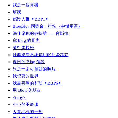
我是一個障礙
幫我
都沒人推 ✦BBP1✦
BlogBlog 同樂會：推坑（中場更新）
為什麼你的破折號——會斷掉
寫 blog 的阻力
渣打馬拉松
社群媒體不讓你用的那些格式
夏日的 Blog 傳說
只是一張可麗餅的照片
我想要的世界
我最喜歡的和弦 ✦BBP6✦
用 Blog 交朋友
<ruby>
小小的不舒服
天造地設的一對