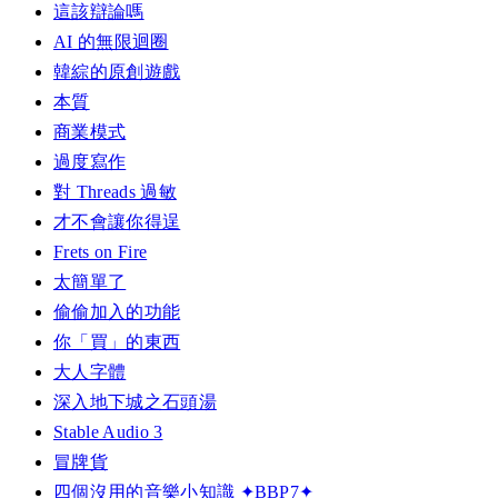
這該辯論嗎
AI 的無限迴圈
韓綜的原創遊戲
本質
商業模式
過度寫作
對 Threads 過敏
才不會讓你得逞
Frets on Fire
太簡單了
偷偷加入的功能
你「買」的東西
大人字體
深入地下城之石頭湯
Stable Audio 3
冒牌貨
四個沒用的音樂小知識 ✦BBP7✦