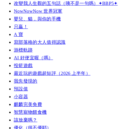
改變我人生觀的五句話（咦不是一句嗎）✦BBP5✦
NowNowNow 世界冠軍
嬰兒、貓，與你的手機
只贏！
A 寶
寫部落格的大人值得認識
游標軌跡
AI 好便宜喔（嗎）
投籃遊戲
最近玩的遊戲超短評（2026 上半年）
我先發現的
預設值
小容器
麒麟完美免費
智慧寵物餵食機
該放棄嗎？
優化（很不優耶）