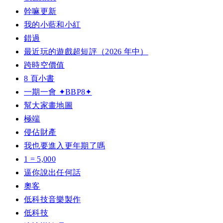
幹嘛更新
我的小藍和小紅
錯過
最近玩的遊戲超短評（2026 年中）
跨時空價值
8 頁小書
一期一會 ✦BBP8✦
幫大家畫地圖
極端
侵佔財產
我也要進入更年期了嗎
1 = 5,000
逼你說出任何話
奧客
低科技音樂製作
低科技