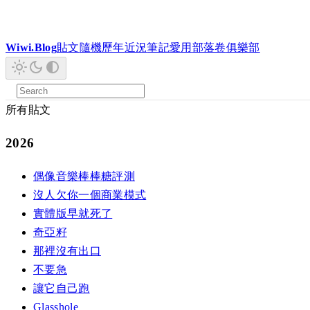
Wiwi.Blog
貼文
隨機
歷年
近況
筆記
愛用
部落卷
俱樂部
所有貼文
2026
偶像音樂棒棒糖評測
沒人欠你一個商業模式
實體版早就死了
奇亞籽
那裡沒有出口
不要急
讓它自己跑
Glasshole