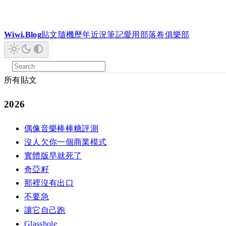
Wiwi.Blog
貼文
隨機
歷年
近況
筆記
愛用
部落卷
俱樂部
所有貼文
2026
偶像音樂棒棒糖評測
沒人欠你一個商業模式
實體版早就死了
奇亞籽
那裡沒有出口
不要急
讓它自己跑
Glasshole