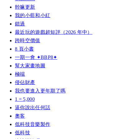
幹嘛更新
我的小藍和小紅
錯過
最近玩的遊戲超短評（2026 年中）
跨時空價值
8 頁小書
一期一會 ✦BBP8✦
幫大家畫地圖
極端
侵佔財產
我也要進入更年期了嗎
1 = 5,000
逼你說出任何話
奧客
低科技音樂製作
低科技