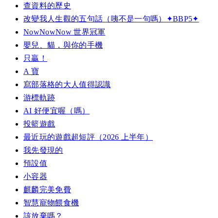
查資料的歷史
改變我人生觀的五句話（咦不是一句嗎）✦BBP5✦
NowNowNow 世界冠軍
嬰兒、貓，與你的手機
只贏！
A 寶
寫部落格的大人值得認識
游標軌跡
AI 好便宜喔（嗎）
投籃遊戲
最近玩的遊戲超短評（2026 上半年）
我先發現的
預設值
小容器
麒麟完美免費
智慧寵物餵食機
該放棄嗎？