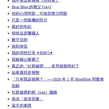
我不會受影響啦（但你會）
Bear Blog 的教父 ʕ•ᴥ•ʔ
你的心理問題，可能是體力問題
只是一些隨機的照片
最好的年紀
猜猜這是哪國人
數字法則
撿到便宜
我的理想日常 ✦BBP3✦
我被碗公療癒了
真正的「社群媒體」，老早就發明好了
如果蕭邦是變態
「只有我這樣嗎？」──2026 年 2 月 BlogBlog 同樂會
回顧
社群媒體釣餌（bait）圖鑑
表演「表演音樂」
遠方的東西