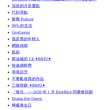
沒說的才是重點
打到哭點
髮廊 Podcast
99% 的生活
GeoGuessr
我是舊的年輕人
網路偵探
凱莉
那油膩的 C♯ ✦BBP2✦
快速綁鞋帶
乖乖詛咒
不要亂改我的作品
三個怪癖 ✦BBP2✦
「推坑」──2026 年 1 月 BlogBlog 同樂會回顧
Drama-free Queen
檸檬卷生日