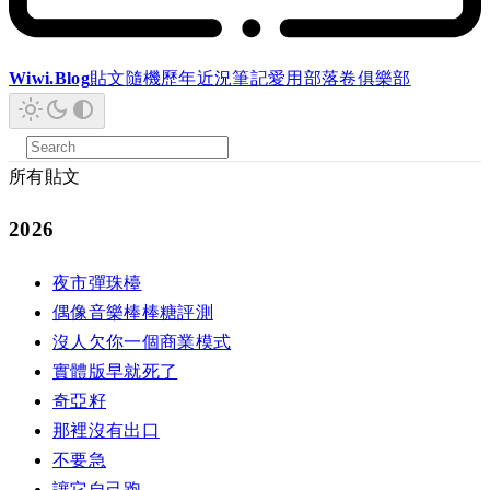
Wiwi.Blog
貼文
隨機
歷年
近況
筆記
愛用
部落卷
俱樂部
所有貼文
2026
夜市彈珠檯
偶像音樂棒棒糖評測
沒人欠你一個商業模式
實體版早就死了
奇亞籽
那裡沒有出口
不要急
讓它自己跑