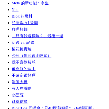
Meta 的新功能：永生
Noa
Blog 的燃料
私廚與 AI 音樂
咖哩杯麵
「只有我這樣嗎？」最後一週
活過 vs. 記錄
棉花糖實驗
少冰（但冰會比較多）
我不喜歡籃球
被喜歡的理由
不確定很好啊
滑脆大橋
有人在看嗎
小菩薩
遮罩信箱
BlogBlog 同樂會：只有我這樣嗎？（中場更新）