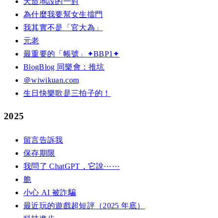
天造地設的一對
為什麼我要幫女生擋門
我其實不是「官大為」
元老
最重要的「帳號」✦BBP1✦
BlogBlog 同樂會：推坑
＠wiwikuan.com
生日快樂歌是三拍子的！
2025
留言告訴我
保存期限
我問了 ChatGPT，它說⋯⋯
脆
小心 AI 被詐騙
最近玩的遊戲超短評（2025 年底）