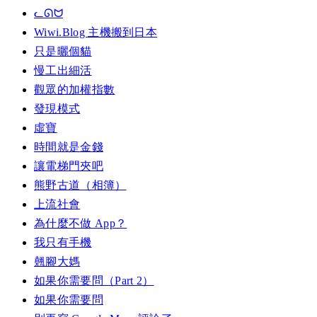
ᓚᘏᗢ
Wiwi.Blog 主機搬到日本
只是曬個貓
慢工出細活
觀眾的加權指數
發現模式
虛寶
時間就是金錢
讓電梯門夾吧
熊野古道（相簿）
上流社會
為什麼不做 App？
我只有手機
翹腳大媽
如果你需要問（Part 2）
如果你需要問