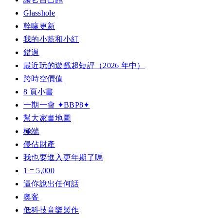
Glasshole
幹嘛更新
我的小藍和小紅
錯過
最近玩的遊戲超短評（2026 年中）
跨時空價值
8 頁小書
一期一會 ✦BBP8✦
幫大家畫地圖
極端
侵佔財產
我也要進入更年期了嗎
1 = 5,000
逼你說出任何話
奧客
低科技音樂製作