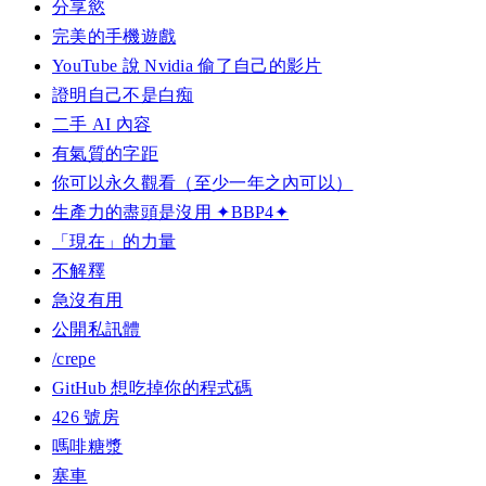
分享慾
完美的手機遊戲
YouTube 說 Nvidia 偷了自己的影片
證明自己不是白痴
二手 AI 內容
有氣質的字距
你可以永久觀看（至少一年之內可以）
生產力的盡頭是沒用 ✦BBP4✦
「現在」的力量
不解釋
急沒有用
公開私訊體
/crepe
GitHub 想吃掉你的程式碼
426 號房
嗎啡糖漿
塞車