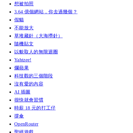
想被拍照
3.64 億個網站，你去過幾個？
假貓
不能放大
草堆藏針（大海撈針）
隨機貼文
以貌取人的無限迴圈
Yahtzee!
爛蘋果
科技觀的三個階段
沒有愛的內容
AI 插圖
很快就會習慣
時薪 18 元的打工仔
撐傘
OpenRouter
聖經遊戲