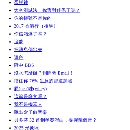
蛋餅神
太空測試法：你選對伴侶了嗎？
你的帳號不是你的
2017 香港行（相簿）
你信箱爆了嗎？
追夢
把消息傳出去
遞色
附中 BBS
沒水怎麼辦？刪除舊 Email！
擋住你 76% 生意的那道黑牆
屁(pea)味(whey)
這篇是廢文嗎？
我不是機器人
跳出盒子做音樂
貝多芬 32 首鋼琴奏鳴曲，要彈幾個音？
2025 形象照