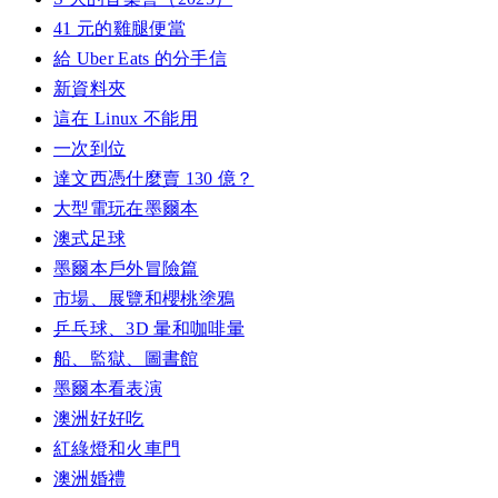
41 元的雞腿便當
給 Uber Eats 的分手信
新資料夾
這在 Linux 不能用
一次到位
達文西憑什麼賣 130 億？
大型電玩在墨爾本
澳式足球
墨爾本戶外冒險篇
市場、展覽和櫻桃塗鴉
乒乓球、3D 暈和咖啡暈
船、監獄、圖書館
墨爾本看表演
澳洲好好吃
紅綠燈和火車門
澳洲婚禮