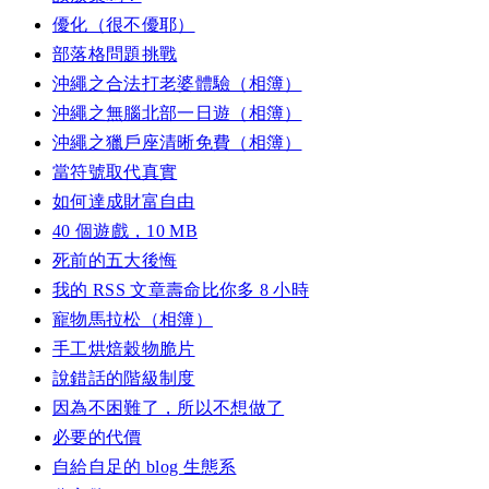
優化（很不優耶）
部落格問題挑戰
沖繩之合法打老婆體驗（相簿）
沖繩之無腦北部一日遊（相簿）
沖繩之獵戶座清晰免費（相簿）
當符號取代真實
如何達成財富自由
40 個遊戲，10 MB
死前的五大後悔
我的 RSS 文章壽命比你多 8 小時
寵物馬拉松（相簿）
手工烘焙穀物脆片
說錯話的階級制度
因為不困難了，所以不想做了
必要的代價
自給自足的 blog 生態系