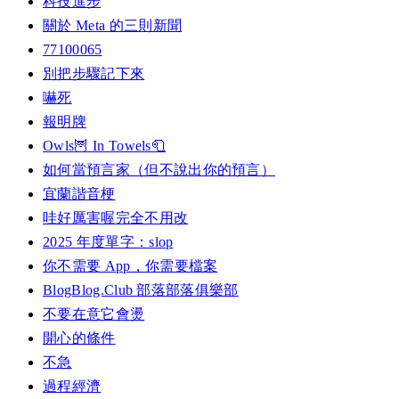
科技進步
關於 Meta 的三則新聞
77100065
別把步驟記下來
嚇死
報明牌
Owls🦉 In Towels🧻
如何當預言家（但不說出你的預言）
宜蘭諧音梗
哇好厲害喔完全不用改
2025 年度單字：slop
你不需要 App，你需要檔案
BlogBlog.Club 部落部落俱樂部
不要在意它會燙
開心的條件
不急
過程經濟