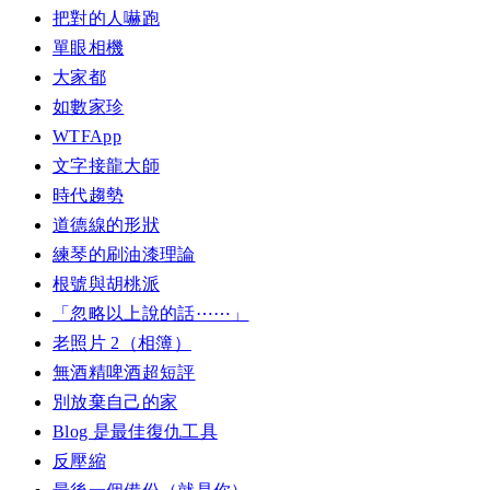
把對的人嚇跑
單眼相機
大家都
如數家珍
WTFApp
文字接龍大師
時代趨勢
道德線的形狀
練琴的刷油漆理論
根號與胡桃派
「忽略以上說的話⋯⋯」
老照片 2（相簿）
無酒精啤酒超短評
別放棄自己的家
Blog 是最佳復仇工具
反壓縮