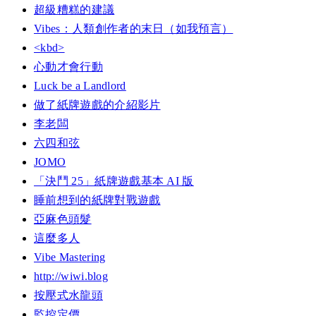
超級糟糕的建議
Vibes：人類創作者的末日（如我預言）
<kbd>
心動才會行動
Luck be a Landlord
做了紙牌遊戲的介紹影片
李老闆
六四和弦
JOMO
「決鬥 25」紙牌遊戲基本 AI 版
睡前想到的紙牌對戰遊戲
亞麻色頭髮
這麼多人
Vibe Mastering
http://wiwi.blog
按壓式水龍頭
監控定價