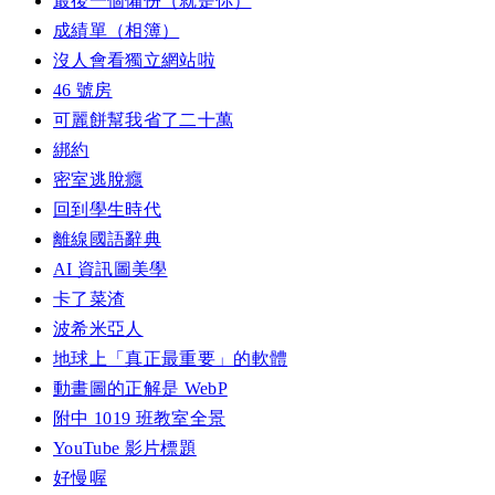
最後一個備份（就是你）
成績單（相簿）
沒人會看獨立網站啦
46 號房
可麗餅幫我省了二十萬
綁約
密室逃脫癮
回到學生時代
離線國語辭典
AI 資訊圖美學
卡了菜渣
波希米亞人
地球上「真正最重要」的軟體
動畫圖的正解是 WebP
附中 1019 班教室全景
YouTube 影片標題
好慢喔