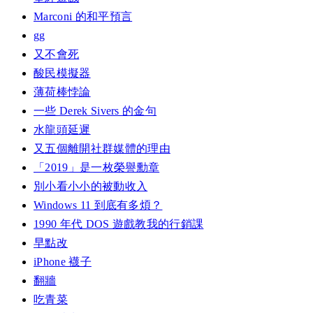
Marconi 的和平預言
gg
又不會死
酸民模擬器
薄荷棒悖論
一些 Derek Sivers 的金句
水龍頭延遲
又五個離開社群媒體的理由
「2019」是一枚榮譽勳章
別小看小小的被動收入
Windows 11 到底有多煩？
1990 年代 DOS 遊戲教我的行銷課
早點改
iPhone 襪子
翻牆
吃青菜