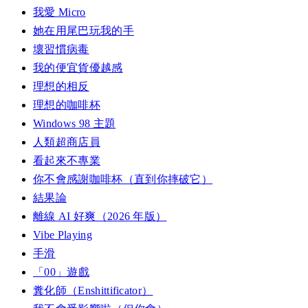
我愛 Micro
她在用尾巴玩我的手
壞習慣病毒
我的便宜貨優越感
理想的相反
理想的咖啡杯
Windows 98 主題
人類超商店員
看起來不專業
你不會感謝咖啡杯（直到你摔破它）
結果論
離線 AI 好爽（2026 年版）
Vibe Playing
手滑
「00」遊戲
糞化師（Enshittificator）