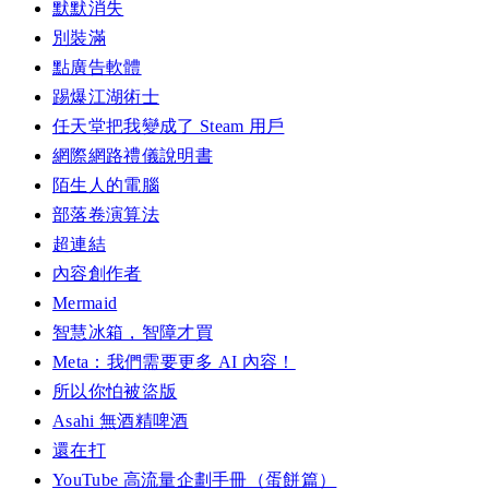
默默消失
別裝滿
點廣告軟體
踢爆江湖術士
任天堂把我變成了 Steam 用戶
網際網路禮儀說明書
陌生人的電腦
部落卷演算法
超連結
內容創作者
Mermaid
智慧冰箱，智障才買
Meta：我們需要更多 AI 內容！
所以你怕被盜版
Asahi 無酒精啤酒
還在打
YouTube 高流量企劃手冊（蛋餅篇）