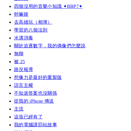
四個沒用的音樂小知識 ✦BBP7✦
幹嘛賭
去高雄玩（相簿）
學習的八個法則
水溝消毒
關於追逐數字，我的偶像們怎麼說
無聊
被 25
路況報導
想像力是最好的重製版
語言主權
不知道答案也沒關係
從我的 iPhone 傳送
主流
這張已經有了
我的電腦課罰站故事