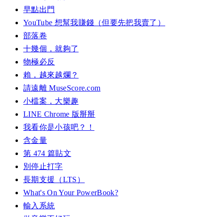
早點出門
YouTube 想幫我賺錢（但要先把我賣了）
部落卷
十幾個，就夠了
物極必反
賴，越來越爛？
請遠離 MuseScore.com
小檔案，大樂趣
LINE Chrome 版掰掰
我看你是小孩吧？！
含金量
第 474 篇貼文
別停止打字
長期支援（LTS）
What's On Your PowerBook?
輸入系統