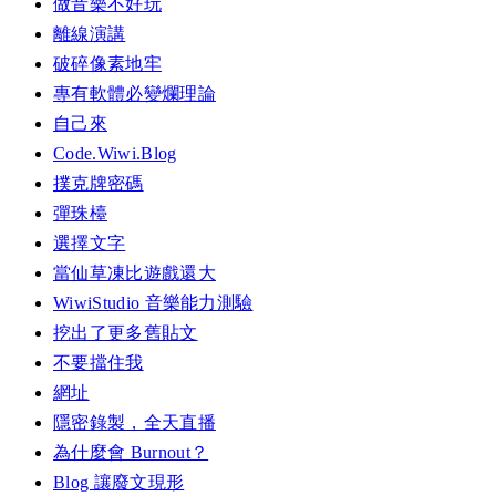
做音樂不好玩
離線演講
破碎像素地牢
專有軟體必變爛理論
自己來
Code.Wiwi.Blog
撲克牌密碼
彈珠檯
選擇文字
當仙草凍比遊戲還大
WiwiStudio 音樂能力測驗
挖出了更多舊貼文
不要擋住我
網址
隱密錄製，全天直播
為什麼會 Burnout？
Blog 讓廢文現形