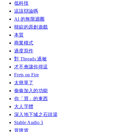
低科技
這該辯論嗎
AI 的無限迴圈
韓綜的原創遊戲
本質
商業模式
過度寫作
對 Threads 過敏
才不會讓你得逞
Frets on Fire
太簡單了
偷偷加入的功能
你「買」的東西
大人字體
深入地下城之石頭湯
Stable Audio 3
冒牌貨