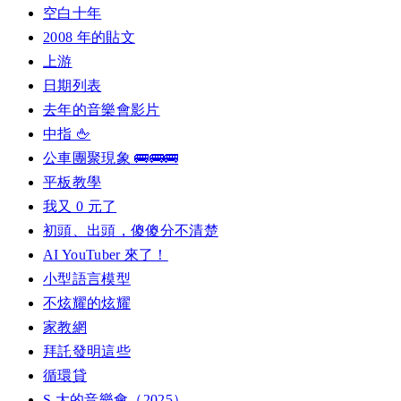
空白十年
2008 年的貼文
上游
日期列表
去年的音樂會影片
中指 🖕
公車團聚現象 🚌🚌🚌
平板教學
我又 0 元了
初頭、出頭，傻傻分不清楚
AI YouTuber 來了！
小型語言模型
不炫耀的炫耀
家教網
拜託發明這些
循環貸
S 大的音樂會（2025）