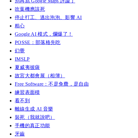
別再寫 Google Maps 評論了
吹葉機應該死
停止打工、逃出泡泡、影響 AI
粗心
Google AI 模式，爛爆了！
POSSE：部落格先吃
幻覺
IMSLP
夏威夷披薩
故宮大都會展（相簿）
Free Software：不是免費，是自由
練習表面積
看不到
離線生成 AI 音樂
裝死（我就說吧）
手機的真正功能
牙齒