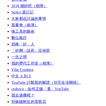
2018 婚紗照（相簿）
Splice 退訂記
大家都在討論的事情
簽書會（相簿）
換工具的藝術
數位敲詐
四種「好」人
「好啊—該死」症候群
一念之間
我的歷代工作室（相簿）
Vibe Cooking
中文 A 到 Z
YouTube 討厭我的樂譜（但完全沒關係）
cpdown：如何正確「看」YouTube
我去過哪裡？
別偷瞄附近的蛋餅店