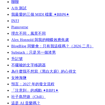
聊聊
A/B 測試
我最愛的三個 MIDI 檔案 ✦BBP6✦
INFJ
Pianoverse
理念不同，風景不同
Alex Honnold 與我的蝴蝶效應焦慮
BlogBlog 同樂會：只有我這樣嗎？（2026 二月）
Substack：只是另一個渣男
升記號
不囉唆的文字移調器
為什麼我不想寫《黑白大廚》的心得文
女神海鹽
預言：2027 年的發文流程
「注意到」的感動 ✦BBP1✦
社子島憩遊（Chill）
這是 AI 音樂嗎？