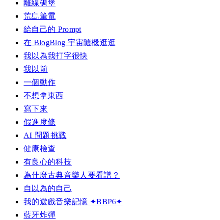
離線碉堡
荒島筆電
給自己的 Prompt
在 BlogBlog 宇宙隨機逛逛
我以為我打字很快
我以前
一個動作
不想拿東西
寫下來
假進度條
AI 問題挑戰
健康檢查
有良心的科技
為什麼古典音樂人要看譜？
自以為的自己
我的遊戲音樂記憶 ✦BBP6✦
藍牙炸彈