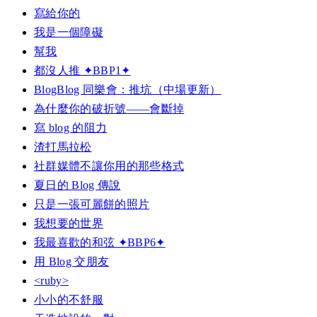
寫給你的
我是一個障礙
幫我
都沒人推 ✦BBP1✦
BlogBlog 同樂會：推坑（中場更新）
為什麼你的破折號——會斷掉
寫 blog 的阻力
渣打馬拉松
社群媒體不讓你用的那些格式
夏日的 Blog 傳說
只是一張可麗餅的照片
我想要的世界
我最喜歡的和弦 ✦BBP6✦
用 Blog 交朋友
<ruby>
小小的不舒服