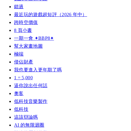
錯過
最近玩的遊戲超短評（2026 年中）
跨時空價值
8 頁小書
一期一會 ✦BBP8✦
幫大家畫地圖
極端
侵佔財產
我也要進入更年期了嗎
1 = 5,000
逼你說出任何話
奧客
低科技音樂製作
低科技
這該辯論嗎
AI 的無限迴圈