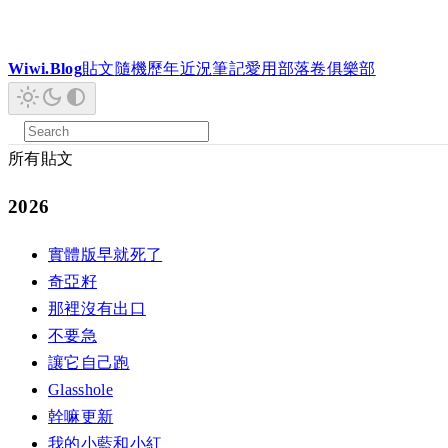
Wiwi.Blog
貼文
隨機
歷年
近況
筆記
愛用
部落卷
俱樂部
所有貼文
2026
實體版早就死了
奇亞籽
那裡沒有出口
不要急
讓它自己跑
Glasshole
幹嘛更新
我的小藍和小紅