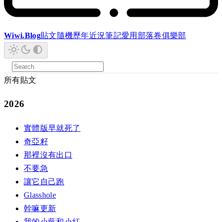
Wiwi.Blog
貼文
隨機
歷年
近況
筆記
愛用
部落卷
俱樂部
所有貼文
2026
實體版早就死了
奇亞籽
那裡沒有出口
不要急
讓它自己跑
Glasshole
幹嘛更新
我的小藍和小紅