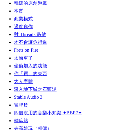
韓綜的原創遊戲
本質
商業模式
過度寫作
對 Threads 過敏
才不會讓你得逞
Frets on Fire
太簡單了
偷偷加入的功能
你「買」的東西
大人字體
深入地下城之石頭湯
Stable Audio 3
冒牌貨
四個沒用的音樂小知識 ✦BBP7✦
幹嘛賭
去高雄玩（相簿）