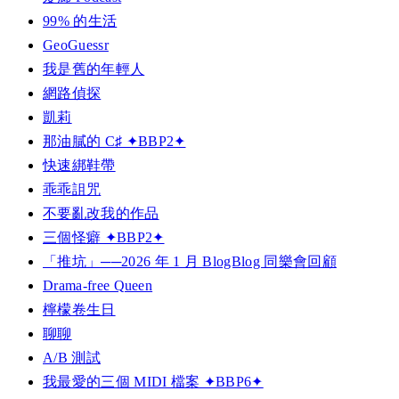
99% 的生活
GeoGuessr
我是舊的年輕人
網路偵探
凱莉
那油膩的 C♯ ✦BBP2✦
快速綁鞋帶
乖乖詛咒
不要亂改我的作品
三個怪癖 ✦BBP2✦
「推坑」──2026 年 1 月 BlogBlog 同樂會回顧
Drama-free Queen
檸檬卷生日
聊聊
A/B 測試
我最愛的三個 MIDI 檔案 ✦BBP6✦