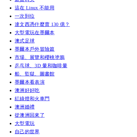
這在 Linux 不能用
一次到位
達文西憑什麼賣 130 億？
大型電玩在墨爾本
澳式足球
墨爾本戶外冒險篇
市場、展覽和櫻桃塗鴉
乒乓球、3D 暈和咖啡暈
船、監獄、圖書館
墨爾本看表演
澳洲好好吃
紅綠燈和火車門
澳洲婚禮
從澳洲回來了
大型電玩
自己的世界