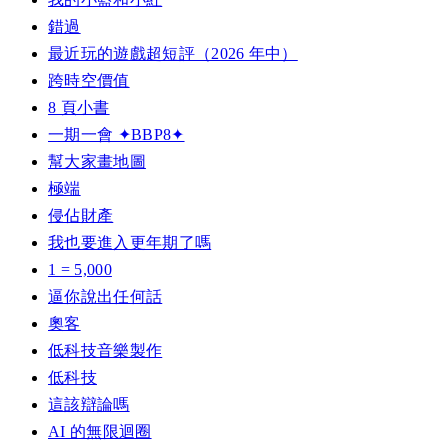
錯過
最近玩的遊戲超短評（2026 年中）
跨時空價值
8 頁小書
一期一會 ✦BBP8✦
幫大家畫地圖
極端
侵佔財產
我也要進入更年期了嗎
1 = 5,000
逼你說出任何話
奧客
低科技音樂製作
低科技
這該辯論嗎
AI 的無限迴圈