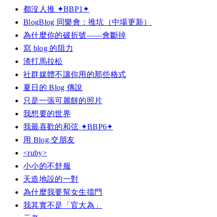
都沒人推 ✦BBP1✦
BlogBlog 同樂會：推坑（中場更新）
為什麼你的破折號——會斷掉
寫 blog 的阻力
渣打馬拉松
社群媒體不讓你用的那些格式
夏日的 Blog 傳說
只是一張可麗餅的照片
我想要的世界
我最喜歡的和弦 ✦BBP6✦
用 Blog 交朋友
<ruby>
小小的不舒服
天造地設的一對
為什麼我要幫女生擋門
我其實不是「官大為」