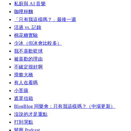
私廚與 AI 音樂
咖哩杯麵
「只有我這樣嗎？」最後一週
活過 vs. 記錄
棉花糖實驗
少冰（但冰會比較多）
我不喜歡籃球
被喜歡的理由
不確定很好啊
滑脆大橋
有人在看嗎
小菩薩
遮罩信箱
BlogBlog 同樂會：只有我這樣嗎？（中場更新）
沒說的才是重點
打到哭點
髮廊 Podcast