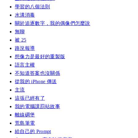
學習的八個法則
水溝消毒
關於追逐數字，我的偶像們怎麼說
無聊
被 25
路況報導
想像力是最好的重製版
語言主權
不知道答案也沒關係
從我的 iPhone 傳送
主流
這張已經有了
我的電腦課罰站故事
離線碉堡
荒島筆電
給自己的 Prompt