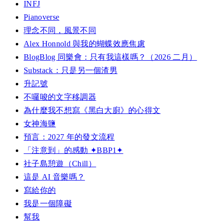
INFJ
Pianoverse
理念不同，風景不同
Alex Honnold 與我的蝴蝶效應焦慮
BlogBlog 同樂會：只有我這樣嗎？（2026 二月）
Substack：只是另一個渣男
升記號
不囉唆的文字移調器
為什麼我不想寫《黑白大廚》的心得文
女神海鹽
預言：2027 年的發文流程
「注意到」的感動 ✦BBP1✦
社子島憩遊（Chill）
這是 AI 音樂嗎？
寫給你的
我是一個障礙
幫我