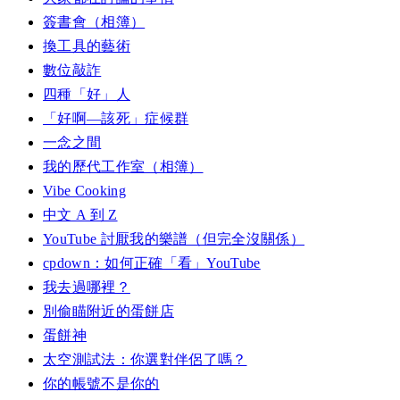
簽書會（相簿）
換工具的藝術
數位敲詐
四種「好」人
「好啊—該死」症候群
一念之間
我的歷代工作室（相簿）
Vibe Cooking
中文 A 到 Z
YouTube 討厭我的樂譜（但完全沒關係）
cpdown：如何正確「看」YouTube
我去過哪裡？
別偷瞄附近的蛋餅店
蛋餅神
太空測試法：你選對伴侶了嗎？
你的帳號不是你的