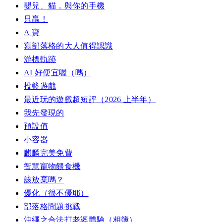
嬰兒、貓，與你的手機
只贏！
A 寶
寫部落格的大人值得認識
游標軌跡
AI 好便宜喔（嗎）
投籃遊戲
最近玩的遊戲超短評（2026 上半年）
我先發現的
預設值
小容器
麒麟完美免費
智慧寵物餵食機
該放棄嗎？
優化（很不優耶）
部落格問題挑戰
沖繩之合法打老婆體驗（相簿）