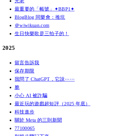
元老
最重要的「帳號」✦BBP1✦
BlogBlog 同樂會：推坑
＠wiwikuan.com
生日快樂歌是三拍子的！
2025
留言告訴我
保存期限
我問了 ChatGPT，它說⋯⋯
脆
小心 AI 被詐騙
最近玩的遊戲超短評（2025 年底）
科技進步
關於 Meta 的三則新聞
77100065