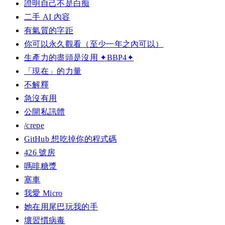
證明自己不是白痴
二手 AI 內容
有氣質的字距
你可以永久觀看（至少一年之內可以）
生產力的盡頭是沒用 ✦BBP4✦
「現在」的力量
不解釋
急沒有用
公開私訊體
/crepe
GitHub 想吃掉你的程式碼
426 號房
嗎啡糖漿
塞車
我愛 Micro
她在用尾巴玩我的手
壞習慣病毒