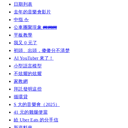
日期列表
去年的音樂會影片
中指 🖕
公車團聚現象 🚌🚌🚌
平板教學
我又 0 元了
初頭、出頭，傻傻分不清楚
AI YouTuber 來了！
小型語言模型
不炫耀的炫耀
家教網
拜託發明這些
循環貸
S 大的音樂會（2025）
41 元的雞腿便當
給 Uber Eats 的分手信
新資料夾