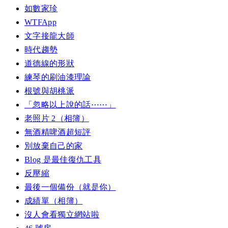
如數家珍
WTFApp
文字接龍大師
時代趨勢
道德線的形狀
練琴的刷油漆理論
根號與胡桃派
「忽略以上說的話⋯⋯」
老照片 2（相簿）
無酒精啤酒超短評
別放棄自己的家
Blog 是最佳復仇工具
反壓縮
最後一個備份（就是你）
成績單（相簿）
沒人會看獨立網站啦