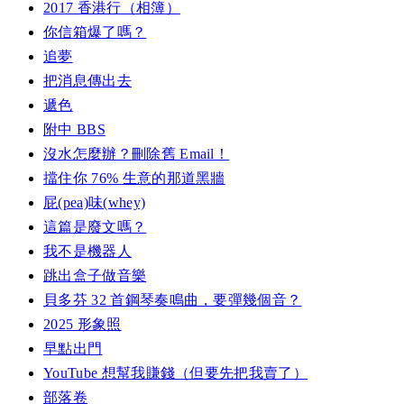
2017 香港行（相簿）
你信箱爆了嗎？
追夢
把消息傳出去
遞色
附中 BBS
沒水怎麼辦？刪除舊 Email！
擋住你 76% 生意的那道黑牆
屁(pea)味(whey)
這篇是廢文嗎？
我不是機器人
跳出盒子做音樂
貝多芬 32 首鋼琴奏鳴曲，要彈幾個音？
2025 形象照
早點出門
YouTube 想幫我賺錢（但要先把我賣了）
部落卷