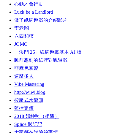
心動才會行動
Luck be a Landlord
做了紙牌遊戲的介紹影片
李老闆
六四和弦
JOMO
「決鬥 25」紙牌遊戲基本 AI 版
睡前想到的紙牌對戰遊戲
亞麻色頭髮
這麼多人
Vibe Mastering
http://wiwi.blog
按壓式水龍頭
監控定價
2018 婚紗照（相簿）
Splice 退訂記
大家都在討論的事情