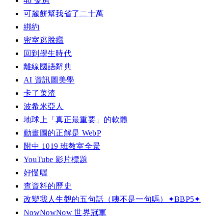
46 號房
可麗餅幫我省了二十萬
綁約
密室逃脫癮
回到學生時代
離線國語辭典
AI 資訊圖美學
卡了菜渣
波希米亞人
地球上「真正最重要」的軟體
動畫圖的正解是 WebP
附中 1019 班教室全景
YouTube 影片標題
好慢喔
查資料的歷史
改變我人生觀的五句話（咦不是一句嗎）✦BBP5✦
NowNowNow 世界冠軍