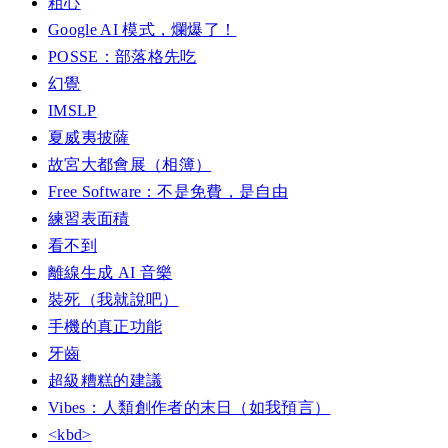
粗心
Google AI 模式，爛爆了！
POSSE：部落格先吃
幻覺
IMSLP
夏威夷披薩
故宮大都會展（相簿）
Free Software：不是免費，是自由
練習表面積
看不到
離線生成 AI 音樂
裝死（我就說吧）
手機的真正功能
牙齒
超級糟糕的建議
Vibes：人類創作者的末日（如我預言）
<kbd>