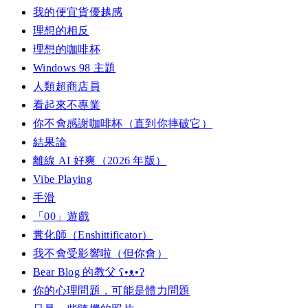
我的便宜貨優越感
理想的相反
理想的咖啡杯
Windows 98 主題
人類超商店員
看起來不專業
你不會感謝咖啡杯（直到你摔破它）
結果論
離線 AI 好爽（2026 年版）
Vibe Playing
手滑
「00」遊戲
糞化師（Enshittificator）
我不會受影響啦（但你會）
Bear Blog 的教父 ʕ•ᴥ•ʔ
你的心理問題，可能是體力問題