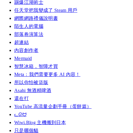
踢爆江湖術士
任天堂把我變成了 Steam 用戶
網際網路禮儀說明書
陌生人的電腦
部落卷演算法
超連結
內容創作者
Mermaid
智慧冰箱，智障才買
Meta：我們需要更多 AI 內容！
所以你怕被盜版
Asahi 無酒精啤酒
還在打
YouTube 高流量企劃手冊（蛋餅篇）
ᓚᘏᗢ
Wiwi.Blog 主機搬到日本
只是曬個貓