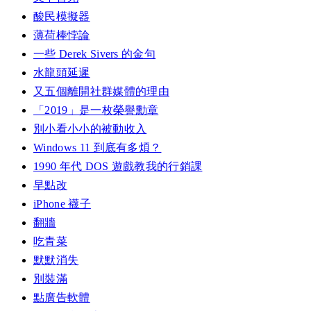
酸民模擬器
薄荷棒悖論
一些 Derek Sivers 的金句
水龍頭延遲
又五個離開社群媒體的理由
「2019」是一枚榮譽勳章
別小看小小的被動收入
Windows 11 到底有多煩？
1990 年代 DOS 遊戲教我的行銷課
早點改
iPhone 襪子
翻牆
吃青菜
默默消失
別裝滿
點廣告軟體