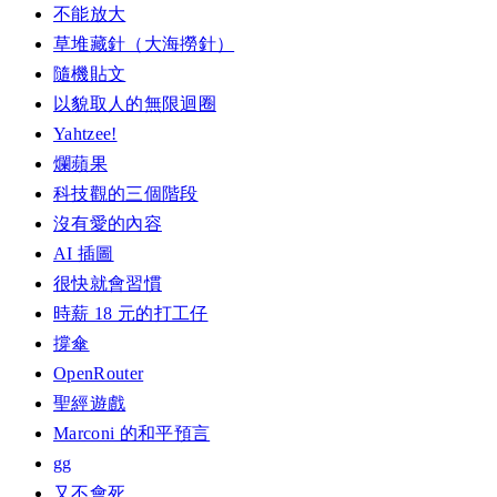
不能放大
草堆藏針（大海撈針）
隨機貼文
以貌取人的無限迴圈
Yahtzee!
爛蘋果
科技觀的三個階段
沒有愛的內容
AI 插圖
很快就會習慣
時薪 18 元的打工仔
撐傘
OpenRouter
聖經遊戲
Marconi 的和平預言
gg
又不會死