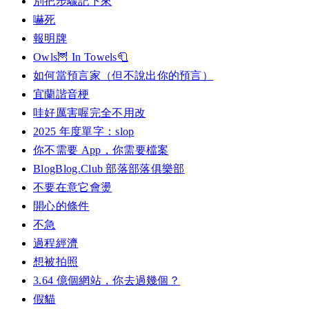
別把步驟記下來
嚇死
報明牌
Owls🦉 In Towels🧻
如何當預言家（但不說出你的預言）
宜蘭諧音梗
哇好厲害喔完全不用改
2025 年度單字：slop
你不需要 App，你需要檔案
BlogBlog.Club 部落部落俱樂部
不要在意它會燙
開心的條件
不急
過程經濟
想被拍照
3.64 億個網站，你去過幾個？
假貓