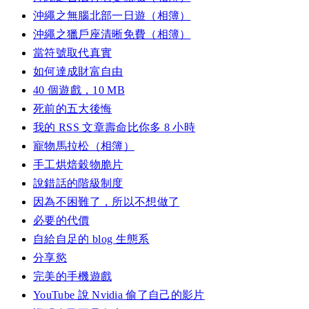
沖繩之無腦北部一日遊（相簿）
沖繩之獵戶座清晰免費（相簿）
當符號取代真實
如何達成財富自由
40 個遊戲，10 MB
死前的五大後悔
我的 RSS 文章壽命比你多 8 小時
寵物馬拉松（相簿）
手工烘焙穀物脆片
說錯話的階級制度
因為不困難了，所以不想做了
必要的代價
自給自足的 blog 生態系
分享慾
完美的手機遊戲
YouTube 說 Nvidia 偷了自己的影片