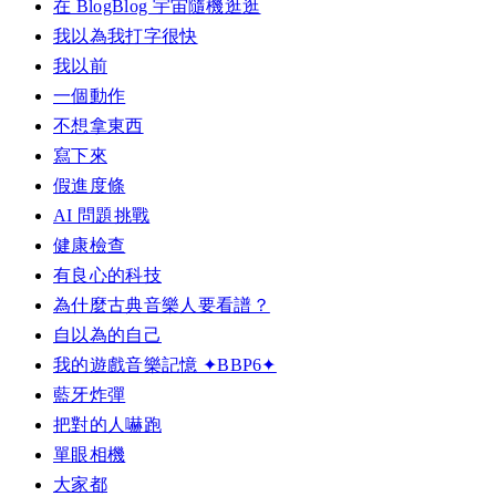
在 BlogBlog 宇宙隨機逛逛
我以為我打字很快
我以前
一個動作
不想拿東西
寫下來
假進度條
AI 問題挑戰
健康檢查
有良心的科技
為什麼古典音樂人要看譜？
自以為的自己
我的遊戲音樂記憶 ✦BBP6✦
藍牙炸彈
把對的人嚇跑
單眼相機
大家都