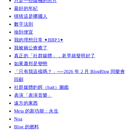
只是一些隨機的照片
最好的年紀
猜猜這是哪國人
數字法則
撿到便宜
我的理想日常 ✦BBP3✦
我被碗公療癒了
真正的「社群媒體」，老早就發明好了
如果蕭邦是變態
「只有我這樣嗎？」──2026 年 2 月 BlogBlog 同樂會
回顧
社群媒體釣餌（bait）圖鑑
表演「表演音樂」
遠方的東西
Meta 的新功能：永生
Noa
Blog 的燃料