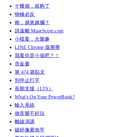
十幾個，就夠了
物極必反
賴，越來越爛？
請遠離 MuseScore.com
小檔案，大樂趣
LINE Chrome 版掰掰
我看你是小孩吧？！
含金量
第 474 篇貼文
別停止打字
長期支援（LTS）
What's On Your PowerBook?
輸入系統
做音樂不好玩
離線演講
破碎像素地牢