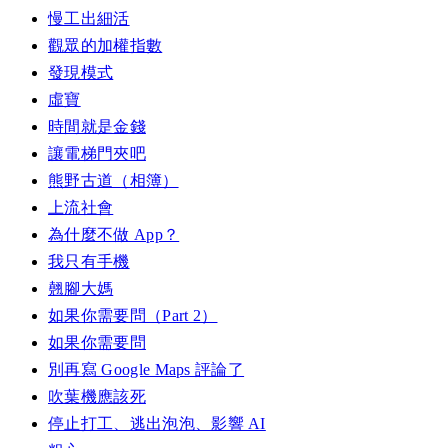
慢工出細活
觀眾的加權指數
發現模式
虛寶
時間就是金錢
讓電梯門夾吧
熊野古道（相簿）
上流社會
為什麼不做 App？
我只有手機
翹腳大媽
如果你需要問（Part 2）
如果你需要問
別再寫 Google Maps 評論了
吹葉機應該死
停止打工、逃出泡泡、影響 AI