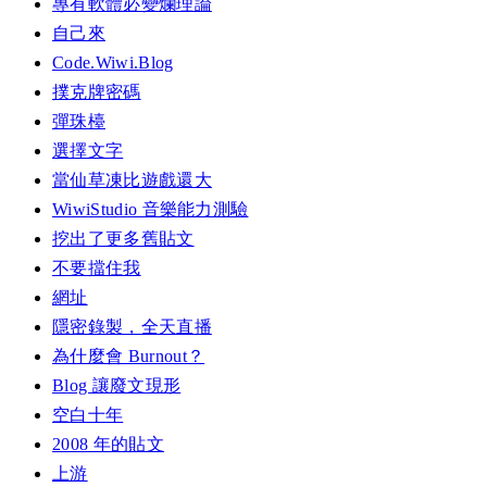
專有軟體必變爛理論
自己來
Code.Wiwi.Blog
撲克牌密碼
彈珠檯
選擇文字
當仙草凍比遊戲還大
WiwiStudio 音樂能力測驗
挖出了更多舊貼文
不要擋住我
網址
隱密錄製，全天直播
為什麼會 Burnout？
Blog 讓廢文現形
空白十年
2008 年的貼文
上游