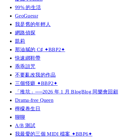
99% 的生活
GeoGuessr
我是舊的年輕人
網路偵探
凱莉
那油膩的 C♯ ✦BBP2✦
快速綁鞋帶
乖乖詛咒
不要亂改我的作品
三個怪癖 ✦BBP2✦
「推坑」──2026 年 1 月 BlogBlog 同樂會回顧
Drama-free Queen
檸檬卷生日
聊聊
A/B 測試
我最愛的三個 MIDI 檔案 ✦BBP6✦