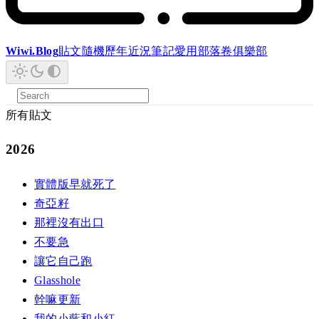
Wiwi.Blog
貼文
隨機
歷年
近況
筆記
愛用
部落卷
俱樂部
所有貼文
2026
實體版早就死了
奇亞籽
那裡沒有出口
不要急
讓它自己跑
Glasshole
幹嘛更新
我的小藍和小紅