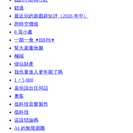
錯過
最近玩的遊戲超短評（2026 年中）
跨時空價值
8 頁小書
一期一會 ✦BBP8✦
幫大家畫地圖
極端
侵佔財產
我也要進入更年期了嗎
1 = 5,000
逼你說出任何話
奧客
低科技音樂製作
低科技
這該辯論嗎
AI 的無限迴圈