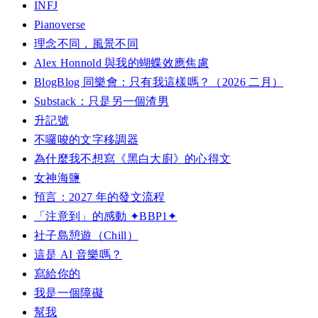
INFJ
Pianoverse
理念不同，風景不同
Alex Honnold 與我的蝴蝶效應焦慮
BlogBlog 同樂會：只有我這樣嗎？（2026 二月）
Substack：只是另一個渣男
升記號
不囉唆的文字移調器
為什麼我不想寫《黑白大廚》的心得文
女神海鹽
預言：2027 年的發文流程
「注意到」的感動 ✦BBP1✦
社子島憩遊（Chill）
這是 AI 音樂嗎？
寫給你的
我是一個障礙
幫我