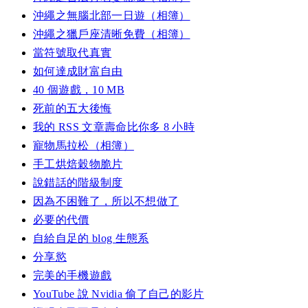
沖繩之無腦北部一日遊（相簿）
沖繩之獵戶座清晰免費（相簿）
當符號取代真實
如何達成財富自由
40 個遊戲，10 MB
死前的五大後悔
我的 RSS 文章壽命比你多 8 小時
寵物馬拉松（相簿）
手工烘焙穀物脆片
說錯話的階級制度
因為不困難了，所以不想做了
必要的代價
自給自足的 blog 生態系
分享慾
完美的手機遊戲
YouTube 說 Nvidia 偷了自己的影片