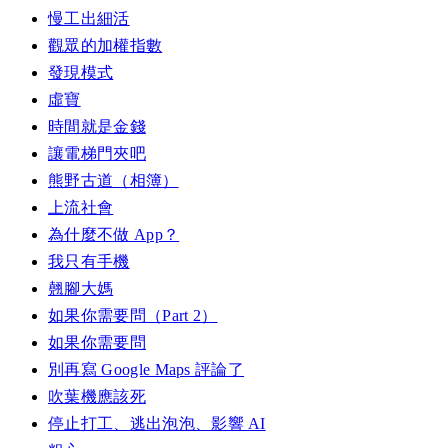
慢工出細活
觀眾的加權指數
發現模式
虛寶
時間就是金錢
讓電梯門夾吧
熊野古道（相簿）
上流社會
為什麼不做 App？
我只有手機
翹腳大媽
如果你需要問（Part 2）
如果你需要問
別再寫 Google Maps 評論了
吹葉機應該死
停止打工、逃出泡泡、影響 AI