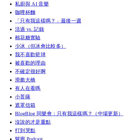
私廚與 AI 音樂
咖哩杯麵
「只有我這樣嗎？」最後一週
活過 vs. 記錄
棉花糖實驗
少冰（但冰會比較多）
我不喜歡籃球
被喜歡的理由
不確定很好啊
滑脆大橋
有人在看嗎
小菩薩
遮罩信箱
BlogBlog 同樂會：只有我這樣嗎？（中場更新）
沒說的才是重點
打到哭點
髮廊 Podcast