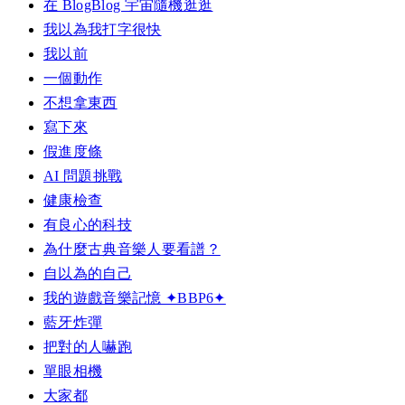
在 BlogBlog 宇宙隨機逛逛
我以為我打字很快
我以前
一個動作
不想拿東西
寫下來
假進度條
AI 問題挑戰
健康檢查
有良心的科技
為什麼古典音樂人要看譜？
自以為的自己
我的遊戲音樂記憶 ✦BBP6✦
藍牙炸彈
把對的人嚇跑
單眼相機
大家都