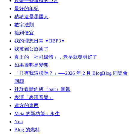
只是一些隨機的照片
最好的年紀
猜猜這是哪國人
數字法則
撿到便宜
我的理想日常 ✦BBP3✦
我被碗公療癒了
真正的「社群媒體」，老早就發明好了
如果蕭邦是變態
「只有我這樣嗎？」──2026 年 2 月 BlogBlog 同樂會
回顧
社群媒體釣餌（bait）圖鑑
表演「表演音樂」
遠方的東西
Meta 的新功能：永生
Noa
Blog 的燃料