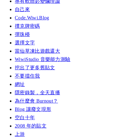
專有軟體必變爛理論
自己來
Code.Wiwi.Blog
撲克牌密碼
彈珠檯
選擇文字
當仙草凍比遊戲還大
WiwiStudio 音樂能力測驗
挖出了更多舊貼文
不要擋住我
網址
隱密錄製，全天直播
為什麼會 Burnout？
Blog 讓廢文現形
空白十年
2008 年的貼文
上游