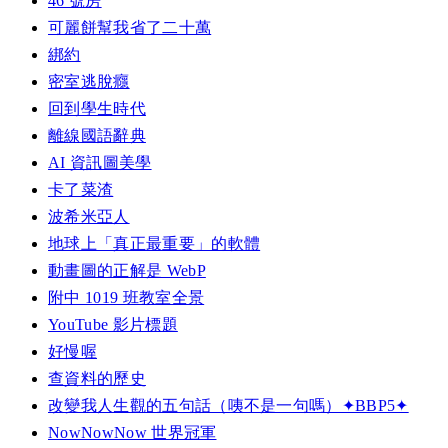
46 號房
可麗餅幫我省了二十萬
綁約
密室逃脫癮
回到學生時代
離線國語辭典
AI 資訊圖美學
卡了菜渣
波希米亞人
地球上「真正最重要」的軟體
動畫圖的正解是 WebP
附中 1019 班教室全景
YouTube 影片標題
好慢喔
查資料的歷史
改變我人生觀的五句話（咦不是一句嗎）✦BBP5✦
NowNowNow 世界冠軍