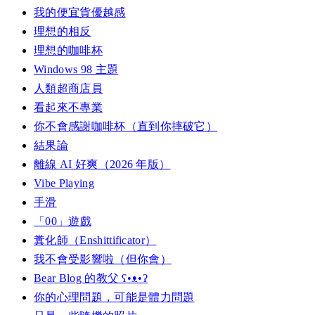
我的便宜貨優越感
理想的相反
理想的咖啡杯
Windows 98 主題
人類超商店員
看起來不專業
你不會感謝咖啡杯（直到你摔破它）
結果論
離線 AI 好爽（2026 年版）
Vibe Playing
手滑
「00」遊戲
糞化師（Enshittificator）
我不會受影響啦（但你會）
Bear Blog 的教父 ʕ•ᴥ•ʔ
你的心理問題，可能是體力問題