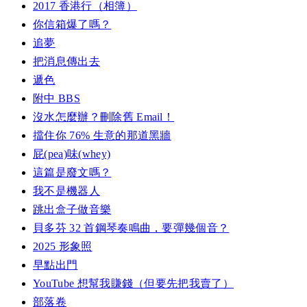
2017 香港行（相簿）
你信箱爆了嗎？
追夢
把消息傳出去
遞色
附中 BBS
沒水怎麼辦？刪除舊 Email！
擋住你 76% 生意的那道黑牆
屁(pea)味(whey)
這篇是廢文嗎？
我不是機器人
跳出盒子做音樂
貝多芬 32 首鋼琴奏鳴曲，要彈幾個音？
2025 形象照
早點出門
YouTube 想幫我賺錢（但要先把我賣了）
部落卷