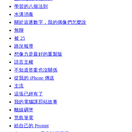
學習的八個法則
水溝消毒
關於追逐數字，我的偶像們怎麼說
無聊
被 25
路況報導
想像力是最好的重製版
語言主權
不知道答案也沒關係
從我的 iPhone 傳送
主流
這張已經有了
我的電腦課罰站故事
離線碉堡
荒島筆電
給自己的 Prompt