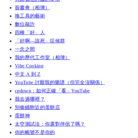
簽書會（相簿）
換工具的藝術
數位敲詐
四種「好」人
「好啊—該死」症候群
一念之間
我的歷代工作室（相簿）
Vibe Cooking
中文 A 到 Z
YouTube 討厭我的樂譜（但完全沒關係）
cpdown：如何正確「看」YouTube
我去過哪裡？
別偷瞄附近的蛋餅店
蛋餅神
太空測試法：你選對伴侶了嗎？
你的帳號不是你的