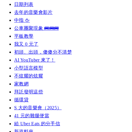
日期列表
去年的音樂會影片
中指 🖕
公車團聚現象 🚌🚌🚌
平板教學
我又 0 元了
初頭、出頭，傻傻分不清楚
AI YouTuber 來了！
小型語言模型
不炫耀的炫耀
家教網
拜託發明這些
循環貸
S 大的音樂會（2025）
41 元的雞腿便當
給 Uber Eats 的分手信
新資料夾