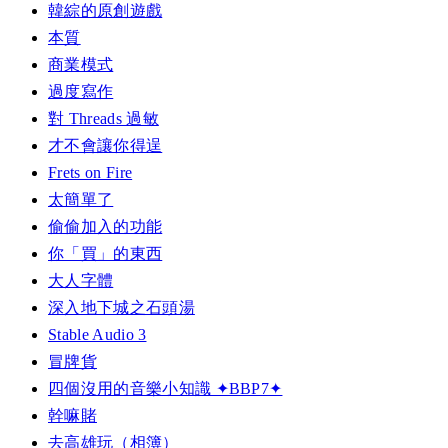
韓綜的原創遊戲
本質
商業模式
過度寫作
對 Threads 過敏
才不會讓你得逞
Frets on Fire
太簡單了
偷偷加入的功能
你「買」的東西
大人字體
深入地下城之石頭湯
Stable Audio 3
冒牌貨
四個沒用的音樂小知識 ✦BBP7✦
幹嘛賭
去高雄玩（相簿）