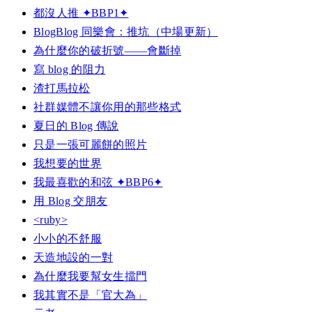
都沒人推 ✦BBP1✦
BlogBlog 同樂會：推坑（中場更新）
為什麼你的破折號——會斷掉
寫 blog 的阻力
渣打馬拉松
社群媒體不讓你用的那些格式
夏日的 Blog 傳說
只是一張可麗餅的照片
我想要的世界
我最喜歡的和弦 ✦BBP6✦
用 Blog 交朋友
<ruby>
小小的不舒服
天造地設的一對
為什麼我要幫女生擋門
我其實不是「官大為」