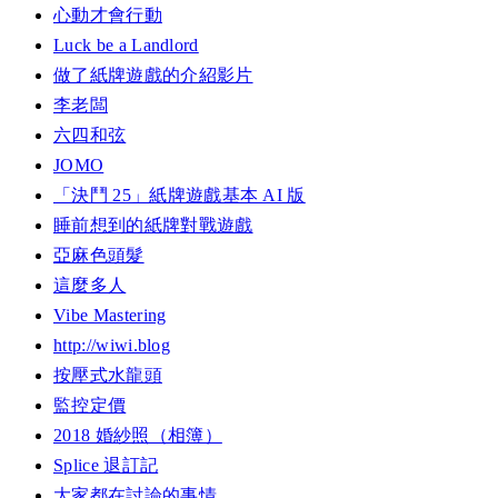
心動才會行動
Luck be a Landlord
做了紙牌遊戲的介紹影片
李老闆
六四和弦
JOMO
「決鬥 25」紙牌遊戲基本 AI 版
睡前想到的紙牌對戰遊戲
亞麻色頭髮
這麼多人
Vibe Mastering
http://wiwi.blog
按壓式水龍頭
監控定價
2018 婚紗照（相簿）
Splice 退訂記
大家都在討論的事情