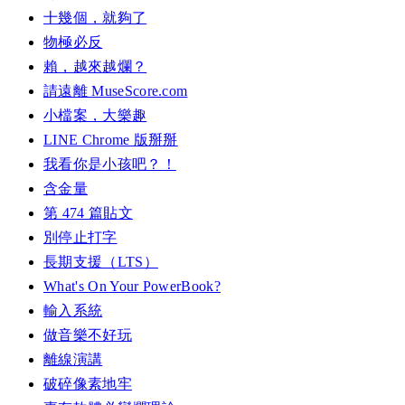
十幾個，就夠了
物極必反
賴，越來越爛？
請遠離 MuseScore.com
小檔案，大樂趣
LINE Chrome 版掰掰
我看你是小孩吧？！
含金量
第 474 篇貼文
別停止打字
長期支援（LTS）
What's On Your PowerBook?
輸入系統
做音樂不好玩
離線演講
破碎像素地牢