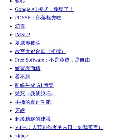
粗心
Google AI 模式，爛爆了！
POSSE：部落格先吃
幻覺
IMSLP
夏威夷披薩
故宮大都會展（相簿）
Free Software：不是免費，是自由
練習表面積
看不到
離線生成 AI 音樂
裝死（我就說吧）
手機的真正功能
牙齒
超級糟糕的建議
Vibes：人類創作者的末日（如我預言）
<kbd>