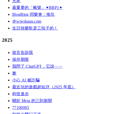
元老
最重要的「帳號」✦BBP1✦
BlogBlog 同樂會：推坑
＠wiwikuan.com
生日快樂歌是三拍子的！
2025
留言告訴我
保存期限
我問了 ChatGPT，它說⋯⋯
脆
小心 AI 被詐騙
最近玩的遊戲超短評（2025 年底）
科技進步
關於 Meta 的三則新聞
77100065