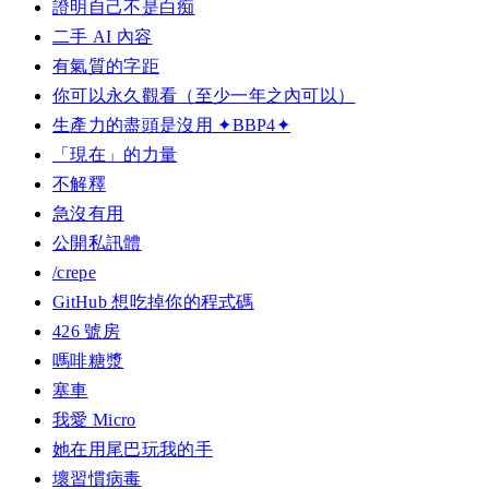
證明自己不是白痴
二手 AI 內容
有氣質的字距
你可以永久觀看（至少一年之內可以）
生產力的盡頭是沒用 ✦BBP4✦
「現在」的力量
不解釋
急沒有用
公開私訊體
/crepe
GitHub 想吃掉你的程式碼
426 號房
嗎啡糖漿
塞車
我愛 Micro
她在用尾巴玩我的手
壞習慣病毒