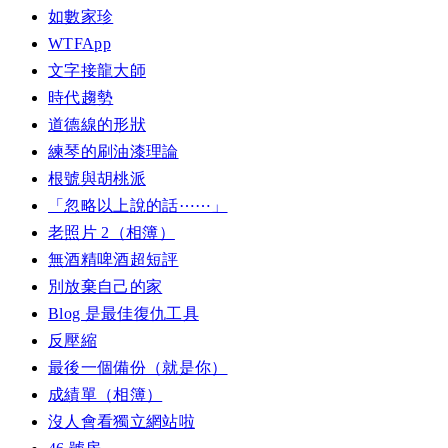
如數家珍
WTFApp
文字接龍大師
時代趨勢
道德線的形狀
練琴的刷油漆理論
根號與胡桃派
「忽略以上說的話⋯⋯」
老照片 2（相簿）
無酒精啤酒超短評
別放棄自己的家
Blog 是最佳復仇工具
反壓縮
最後一個備份（就是你）
成績單（相簿）
沒人會看獨立網站啦