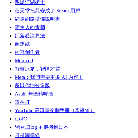
踢爆江湖術士
任天堂把我變成了 Steam 用戶
網際網路禮儀說明書
陌生人的電腦
部落卷演算法
超連結
內容創作者
Mermaid
智慧冰箱，智障才買
Meta：我們需要更多 AI 內容！
所以你怕被盜版
Asahi 無酒精啤酒
還在打
YouTube 高流量企劃手冊（蛋餅篇）
ᓚᘏᗢ
Wiwi.Blog 主機搬到日本
只是曬個貓