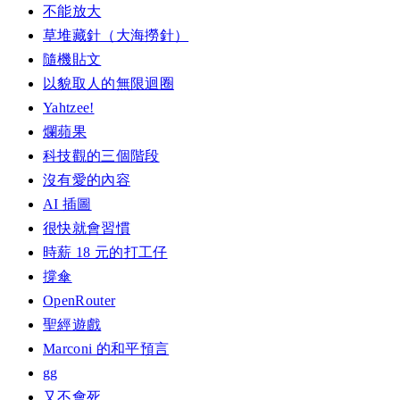
不能放大
草堆藏針（大海撈針）
隨機貼文
以貌取人的無限迴圈
Yahtzee!
爛蘋果
科技觀的三個階段
沒有愛的內容
AI 插圖
很快就會習慣
時薪 18 元的打工仔
撐傘
OpenRouter
聖經遊戲
Marconi 的和平預言
gg
又不會死