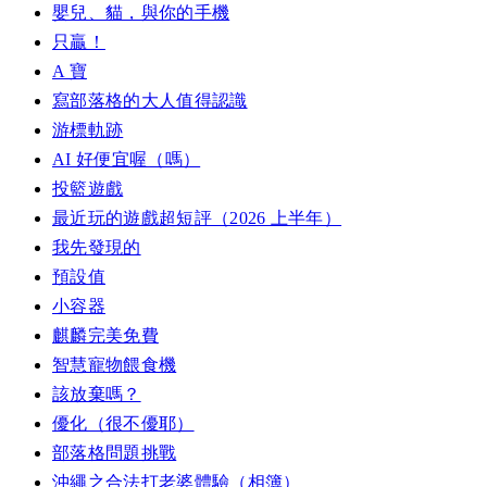
嬰兒、貓，與你的手機
只贏！
A 寶
寫部落格的大人值得認識
游標軌跡
AI 好便宜喔（嗎）
投籃遊戲
最近玩的遊戲超短評（2026 上半年）
我先發現的
預設值
小容器
麒麟完美免費
智慧寵物餵食機
該放棄嗎？
優化（很不優耶）
部落格問題挑戰
沖繩之合法打老婆體驗（相簿）