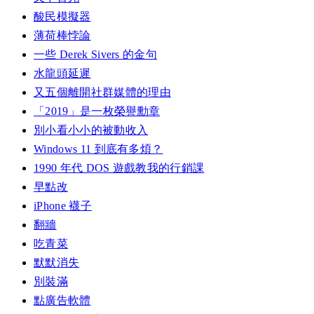
酸民模擬器
薄荷棒悖論
一些 Derek Sivers 的金句
水龍頭延遲
又五個離開社群媒體的理由
「2019」是一枚榮譽勳章
別小看小小的被動收入
Windows 11 到底有多煩？
1990 年代 DOS 遊戲教我的行銷課
早點改
iPhone 襪子
翻牆
吃青菜
默默消失
別裝滿
點廣告軟體