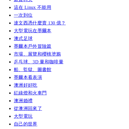
這在 Linux 不能用
一次到位
達文西憑什麼賣 130 億？
大型電玩在墨爾本
澳式足球
墨爾本戶外冒險篇
市場、展覽和櫻桃塗鴉
乒乓球、3D 暈和咖啡暈
船、監獄、圖書館
墨爾本看表演
澳洲好好吃
紅綠燈和火車門
澳洲婚禮
從澳洲回來了
大型電玩
自己的世界