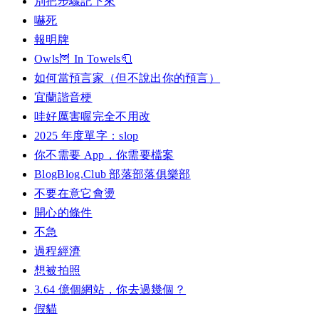
別把步驟記下來
嚇死
報明牌
Owls🦉 In Towels🧻
如何當預言家（但不說出你的預言）
宜蘭諧音梗
哇好厲害喔完全不用改
2025 年度單字：slop
你不需要 App，你需要檔案
BlogBlog.Club 部落部落俱樂部
不要在意它會燙
開心的條件
不急
過程經濟
想被拍照
3.64 億個網站，你去過幾個？
假貓