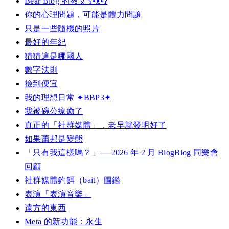
Bear Blog 的教父 ʕ•ᴥ•ʔ
你的心理問題，可能是體力問題
只是一些隨機的照片
最好的年紀
猜猜這是哪國人
數字法則
撿到便宜
我的理想日常 ✦BBP3✦
我被碗公療癒了
真正的「社群媒體」，老早就發明好了
如果蕭邦是變態
「只有我這樣嗎？」──2026 年 2 月 BlogBlog 同樂會
回顧
社群媒體釣餌（bait）圖鑑
表演「表演音樂」
遠方的東西
Meta 的新功能：永生