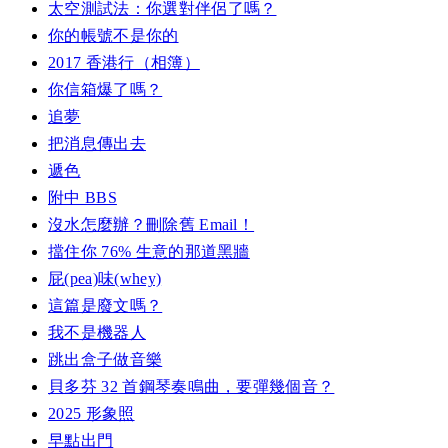
太空測試法：你選對伴侶了嗎？
你的帳號不是你的
2017 香港行（相簿）
你信箱爆了嗎？
追夢
把消息傳出去
遞色
附中 BBS
沒水怎麼辦？刪除舊 Email！
擋住你 76% 生意的那道黑牆
屁(pea)味(whey)
這篇是廢文嗎？
我不是機器人
跳出盒子做音樂
貝多芬 32 首鋼琴奏鳴曲，要彈幾個音？
2025 形象照
早點出門