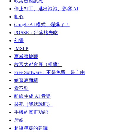
吹葉機應該死
停止打工、逃出泡泡、影響 AI
粗心
Google AI 模式，爛爆了！
POSSE：部落格先吃
幻覺
IMSLP
夏威夷披薩
故宮大都會展（相簿）
Free Software：不是免費，是自由
練習表面積
看不到
離線生成 AI 音樂
裝死（我就說吧）
手機的真正功能
牙齒
超級糟糕的建議