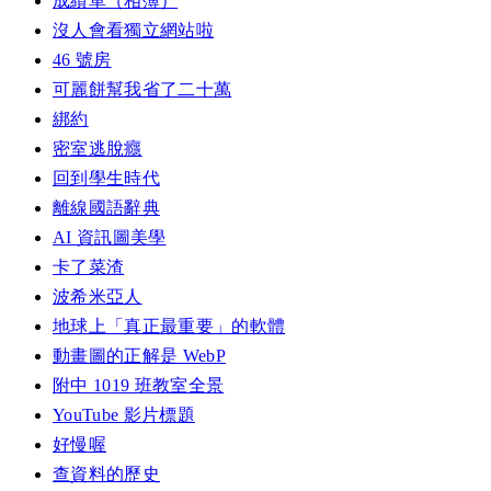
成績單（相簿）
沒人會看獨立網站啦
46 號房
可麗餅幫我省了二十萬
綁約
密室逃脫癮
回到學生時代
離線國語辭典
AI 資訊圖美學
卡了菜渣
波希米亞人
地球上「真正最重要」的軟體
動畫圖的正解是 WebP
附中 1019 班教室全景
YouTube 影片標題
好慢喔
查資料的歷史