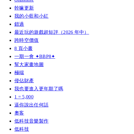
幹嘛更新
我的小藍和小紅
錯過
最近玩的遊戲超短評（2026 年中）
跨時空價值
8 頁小書
一期一會 ✦BBP8✦
幫大家畫地圖
極端
侵佔財產
我也要進入更年期了嗎
1 = 5,000
逼你說出任何話
奧客
低科技音樂製作
低科技