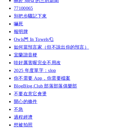
關於 Meta 的三則新聞
77100065
別把步驟記下來
嚇死
報明牌
Owls🦉 In Towels🧻
如何當預言家（但不說出你的預言）
宜蘭諧音梗
哇好厲害喔完全不用改
2025 年度單字：slop
你不需要 App，你需要檔案
BlogBlog.Club 部落部落俱樂部
不要在意它會燙
開心的條件
不急
過程經濟
想被拍照