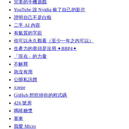
完美的手機遊戲
YouTube 說 Nvidia 偷了自己的影片
證明自己不是白痴
二手 AI 內容
有氣質的字距
你可以永久觀看（至少一年之內可以）
生產力的盡頭是沒用 ✦BBP4✦
「現在」的力量
不解釋
急沒有用
公開私訊體
/crepe
GitHub 想吃掉你的程式碼
426 號房
嗎啡糖漿
塞車
我愛 Micro