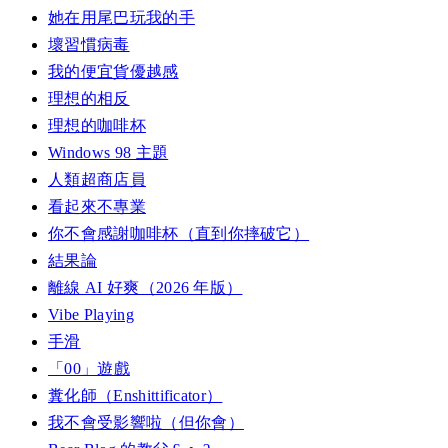
她在用尾巴玩我的手
壞習慣病毒
我的便宜貨優越感
理想的相反
理想的咖啡杯
Windows 98 主題
人類超商店員
看起來不專業
你不會感謝咖啡杯（直到你摔破它）
結果論
離線 AI 好爽（2026 年版）
Vibe Playing
手滑
「00」遊戲
糞化師（Enshittificator）
我不會受影響啦（但你會）