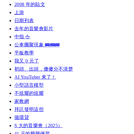
2008 年的貼文
上游
日期列表
去年的音樂會影片
中指 🖕
公車團聚現象 🚌🚌🚌
平板教學
我又 0 元了
初頭、出頭，傻傻分不清楚
AI YouTuber 來了！
小型語言模型
不炫耀的炫耀
家教網
拜託發明這些
循環貸
S 大的音樂會（2025）
41 元的雞腿便當