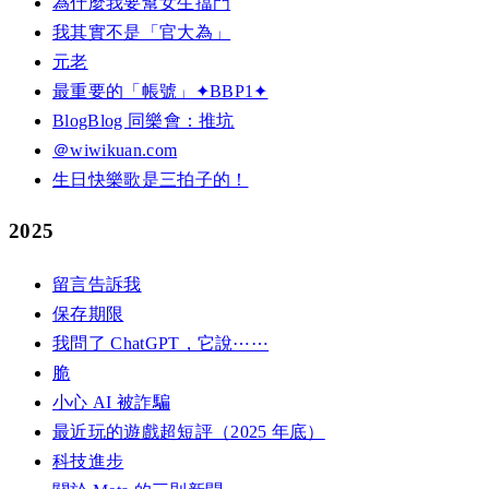
為什麼我要幫女生擋門
我其實不是「官大為」
元老
最重要的「帳號」✦BBP1✦
BlogBlog 同樂會：推坑
＠wiwikuan.com
生日快樂歌是三拍子的！
2025
留言告訴我
保存期限
我問了 ChatGPT，它說⋯⋯
脆
小心 AI 被詐騙
最近玩的遊戲超短評（2025 年底）
科技進步