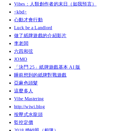
Vibes：人類創作者的末日（如我預言）
<kbd>
心動才會行動
Luck be a Landlord
做了紙牌遊戲的介紹影片
李老闆
六四和弦
JOMO
「決鬥 25」紙牌遊戲基本 AI 版
睡前想到的紙牌對戰遊戲
亞麻色頭髮
這麼多人
Vibe Mastering
http://wiwi.blog
按壓式水龍頭
監控定價
2018 婚紗照（相簿）