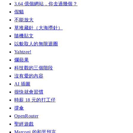
3.64 億個網站，你去過幾個？
假貓
不能放大
草堆藏針（大海撈針）
隨機貼文
以貌取人的無限迴圈
Yahtzee!
爛蘋果
科技觀的三個階段
沒有愛的內容
AI 插圖
很快就會習慣
時薪 18 元的打工仔
撐傘
OpenRouter
聖經遊戲
Marconi 的和平預言