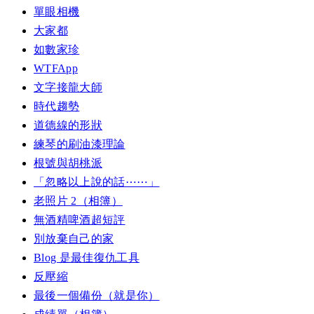
單眼相機
大家都
如數家珍
WTFApp
文字接龍大師
時代趨勢
道德線的形狀
練琴的刷油漆理論
根號與胡桃派
「忽略以上說的話⋯⋯」
老照片 2（相簿）
無酒精啤酒超短評
別放棄自己的家
Blog 是最佳復仇工具
反壓縮
最後一個備份（就是你）