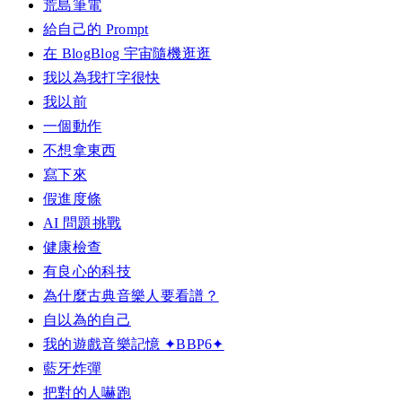
荒島筆電
給自己的 Prompt
在 BlogBlog 宇宙隨機逛逛
我以為我打字很快
我以前
一個動作
不想拿東西
寫下來
假進度條
AI 問題挑戰
健康檢查
有良心的科技
為什麼古典音樂人要看譜？
自以為的自己
我的遊戲音樂記憶 ✦BBP6✦
藍牙炸彈
把對的人嚇跑