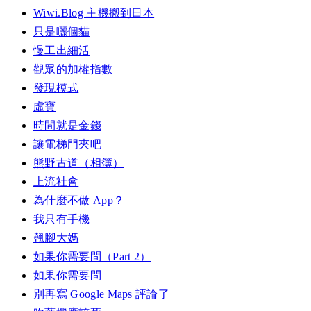
Wiwi.Blog 主機搬到日本
只是曬個貓
慢工出細活
觀眾的加權指數
發現模式
虛寶
時間就是金錢
讓電梯門夾吧
熊野古道（相簿）
上流社會
為什麼不做 App？
我只有手機
翹腳大媽
如果你需要問（Part 2）
如果你需要問
別再寫 Google Maps 評論了