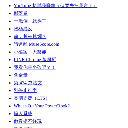
YouTube 想幫我賺錢（但要先把我賣了）
部落卷
十幾個，就夠了
物極必反
賴，越來越爛？
請遠離 MuseScore.com
小檔案，大樂趣
LINE Chrome 版掰掰
我看你是小孩吧？！
含金量
第 474 篇貼文
別停止打字
長期支援（LTS）
What's On Your PowerBook?
輸入系統
做音樂不好玩