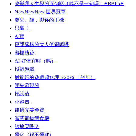
改變我人生觀的五句話（咦不是一句嗎）✦BBP5✦
NowNowNow 世界冠軍
嬰兒、貓，與你的手機
只贏！
A 寶
寫部落格的大人值得認識
游標軌跡
AI 好便宜喔（嗎）
投籃遊戲
最近玩的遊戲超短評（2026 上半年）
我先發現的
預設值
小容器
麒麟完美免費
智慧寵物餵食機
該放棄嗎？
優化（很不優耶）