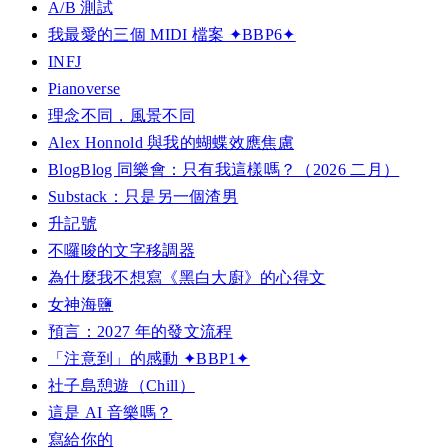
A/B 測試
我最愛的三個 MIDI 檔案 ✦BBP6✦
INFJ
Pianoverse
理念不同，風景不同
Alex Honnold 與我的蝴蝶效應焦慮
BlogBlog 同樂會：只有我這樣嗎？（2026 二月）
Substack：只是另一個渣男
升記號
不囉唆的文字移調器
為什麼我不想寫《黑白大廚》的心得文
女神海鹽
預言：2027 年的發文流程
「注意到」的感動 ✦BBP1✦
社子島憩遊（Chill）
這是 AI 音樂嗎？
寫給你的