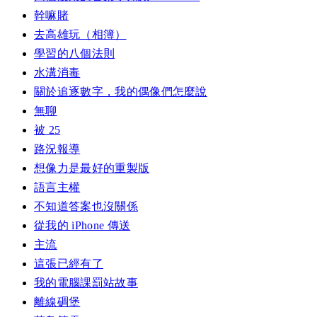
幹嘛賭
去高雄玩（相簿）
學習的八個法則
水溝消毒
關於追逐數字，我的偶像們怎麼說
無聊
被 25
路況報導
想像力是最好的重製版
語言主權
不知道答案也沒關係
從我的 iPhone 傳送
主流
這張已經有了
我的電腦課罰站故事
離線碉堡