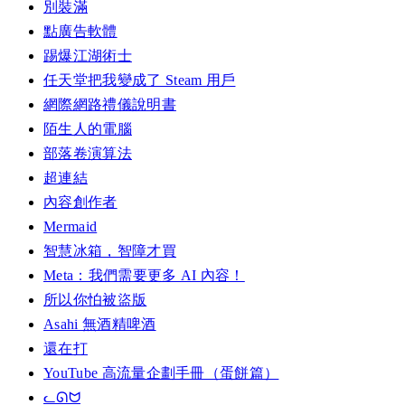
別裝滿
點廣告軟體
踢爆江湖術士
任天堂把我變成了 Steam 用戶
網際網路禮儀說明書
陌生人的電腦
部落卷演算法
超連結
內容創作者
Mermaid
智慧冰箱，智障才買
Meta：我們需要更多 AI 內容！
所以你怕被盜版
Asahi 無酒精啤酒
還在打
YouTube 高流量企劃手冊（蛋餅篇）
ᓚᘏᗢ