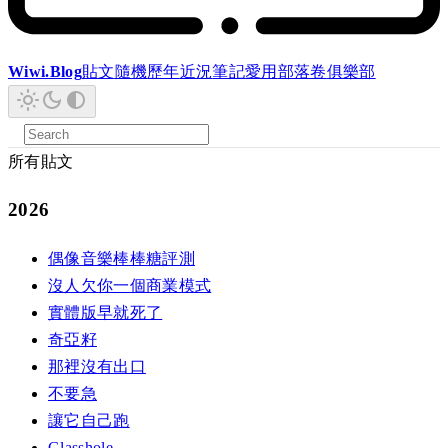
Wiwi.Blog
貼文
隨機
歷年
近況
筆記
愛用
部落卷
俱樂部
所有貼文
2026
偶像音樂棒棒糖評測
沒人欠你一個商業模式
實體版早就死了
奇亞籽
那裡沒有出口
不要急
讓它自己跑
Glasshole