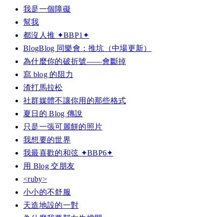
我是一個障礙
幫我
都沒人推 ✦BBP1✦
BlogBlog 同樂會：推坑（中場更新）
為什麼你的破折號——會斷掉
寫 blog 的阻力
渣打馬拉松
社群媒體不讓你用的那些格式
夏日的 Blog 傳說
只是一張可麗餅的照片
我想要的世界
我最喜歡的和弦 ✦BBP6✦
用 Blog 交朋友
<ruby>
小小的不舒服
天造地設的一對