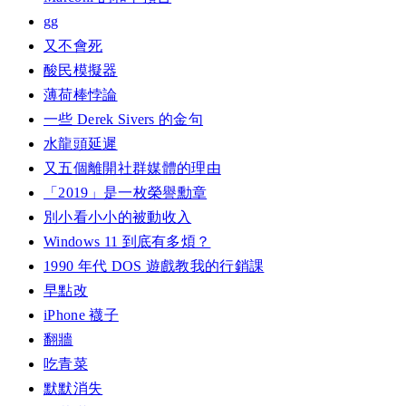
gg
又不會死
酸民模擬器
薄荷棒悖論
一些 Derek Sivers 的金句
水龍頭延遲
又五個離開社群媒體的理由
「2019」是一枚榮譽勳章
別小看小小的被動收入
Windows 11 到底有多煩？
1990 年代 DOS 遊戲教我的行銷課
早點改
iPhone 襪子
翻牆
吃青菜
默默消失