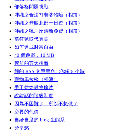
部落格問題挑戰
沖繩之合法打老婆體驗（相簿）
沖繩之無腦北部一日遊（相簿）
沖繩之獵戶座清晰免費（相簿）
當符號取代真實
如何達成財富自由
40 個遊戲，10 MB
死前的五大後悔
我的 RSS 文章壽命比你多 8 小時
寵物馬拉松（相簿）
手工烘焙穀物脆片
說錯話的階級制度
因為不困難了，所以不想做了
必要的代價
自給自足的 blog 生態系
分享慾