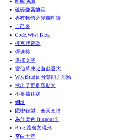
離線演講
破碎像素地牢
專有軟體必變爛理論
自己來
Code.Wiwi.Blog
撲克牌密碼
彈珠檯
選擇文字
當仙草凍比遊戲還大
WiwiStudio 音樂能力測驗
挖出了更多舊貼文
不要擋住我
網址
隱密錄製，全天直播
為什麼會 Burnout？
Blog 讓廢文現形
空白十年