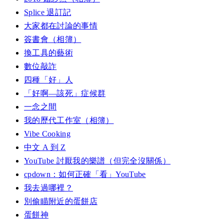
Splice 退訂記
大家都在討論的事情
簽書會（相簿）
換工具的藝術
數位敲詐
四種「好」人
「好啊—該死」症候群
一念之間
我的歷代工作室（相簿）
Vibe Cooking
中文 A 到 Z
YouTube 討厭我的樂譜（但完全沒關係）
cpdown：如何正確「看」YouTube
我去過哪裡？
別偷瞄附近的蛋餅店
蛋餅神