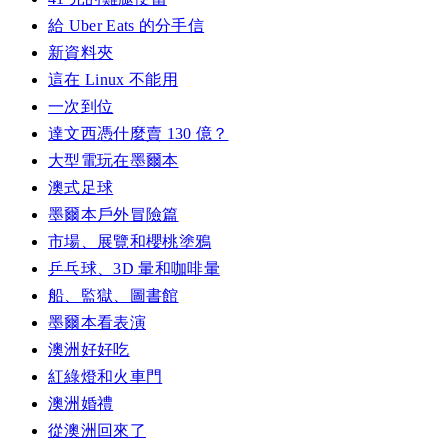
給 Uber Eats 的分手信
新資料夾
這在 Linux 不能用
一次到位
達文西憑什麼賣 130 億？
大型電玩在墨爾本
澳式足球
墨爾本戶外冒險篇
市場、展覽和櫻桃塗鴉
乒乓球、3D 暈和咖啡暈
船、監獄、圖書館
墨爾本看表演
澳洲好好吃
紅綠燈和火車門
澳洲婚禮
從澳洲回來了