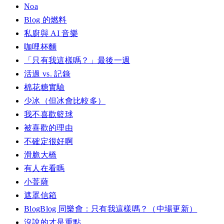
Noa
Blog 的燃料
私廚與 AI 音樂
咖哩杯麵
「只有我這樣嗎？」最後一週
活過 vs. 記錄
棉花糖實驗
少冰（但冰會比較多）
我不喜歡籃球
被喜歡的理由
不確定很好啊
滑脆大橋
有人在看嗎
小菩薩
遮罩信箱
BlogBlog 同樂會：只有我這樣嗎？（中場更新）
沒說的才是重點