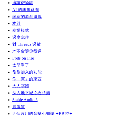
這該辯論嗎
AI 的無限迴圈
韓綜的原創遊戲
本質
商業模式
過度寫作
對 Threads 過敏
才不會讓你得逞
Frets on Fire
太簡單了
偷偷加入的功能
你「買」的東西
大人字體
深入地下城之石頭湯
Stable Audio 3
冒牌貨
四個沒用的音樂小知識 ✦BBP7✦