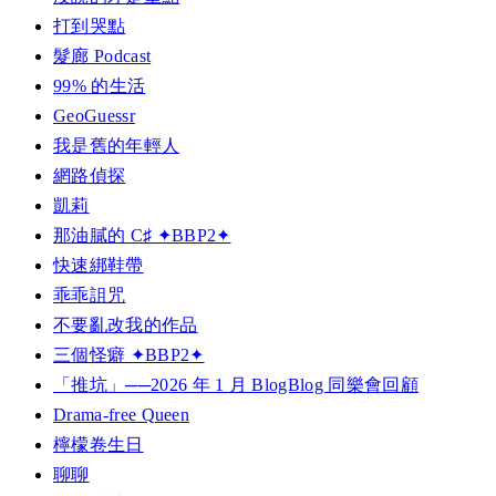
打到哭點
髮廊 Podcast
99% 的生活
GeoGuessr
我是舊的年輕人
網路偵探
凱莉
那油膩的 C♯ ✦BBP2✦
快速綁鞋帶
乖乖詛咒
不要亂改我的作品
三個怪癖 ✦BBP2✦
「推坑」──2026 年 1 月 BlogBlog 同樂會回顧
Drama-free Queen
檸檬卷生日
聊聊