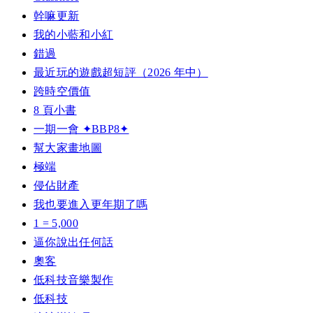
幹嘛更新
我的小藍和小紅
錯過
最近玩的遊戲超短評（2026 年中）
跨時空價值
8 頁小書
一期一會 ✦BBP8✦
幫大家畫地圖
極端
侵佔財產
我也要進入更年期了嗎
1 = 5,000
逼你說出任何話
奧客
低科技音樂製作
低科技