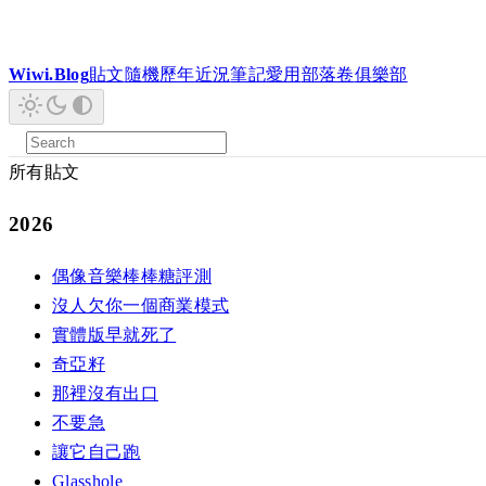
Wiwi.Blog
貼文
隨機
歷年
近況
筆記
愛用
部落卷
俱樂部
所有貼文
2026
偶像音樂棒棒糖評測
沒人欠你一個商業模式
實體版早就死了
奇亞籽
那裡沒有出口
不要急
讓它自己跑
Glasshole