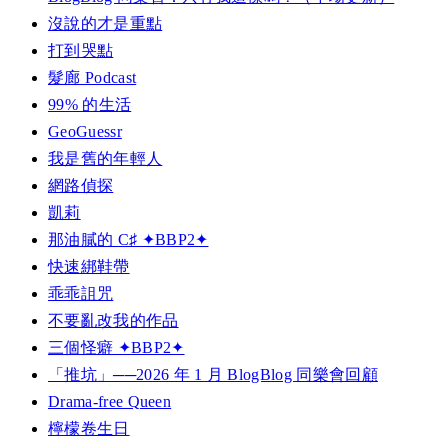
沒說的才是重點
打到哭點
髮廊 Podcast
99% 的生活
GeoGuessr
我是舊的年輕人
網路偵探
凱莉
那油膩的 C♯ ✦BBP2✦
快速綁鞋帶
乖乖詛咒
不要亂改我的作品
三個怪癖 ✦BBP2✦
「推坑」──2026 年 1 月 BlogBlog 同樂會回顧
Drama-free Queen
檸檬卷生日