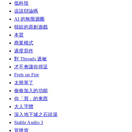
低科技
這該辯論嗎
AI 的無限迴圈
韓綜的原創遊戲
本質
商業模式
過度寫作
對 Threads 過敏
才不會讓你得逞
Frets on Fire
太簡單了
偷偷加入的功能
你「買」的東西
大人字體
深入地下城之石頭湯
Stable Audio 3
冒牌貨