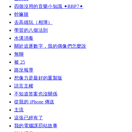
四個沒用的音樂小知識 ✦BBP7✦
幹嘛賭
去高雄玩（相簿）
學習的八個法則
水溝消毒
關於追逐數字，我的偶像們怎麼說
無聊
被 25
路況報導
想像力是最好的重製版
語言主權
不知道答案也沒關係
從我的 iPhone 傳送
主流
這張已經有了
我的電腦課罰站故事