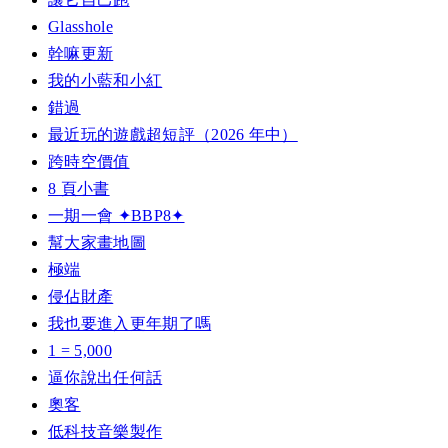
Glasshole
幹嘛更新
我的小藍和小紅
錯過
最近玩的遊戲超短評（2026 年中）
跨時空價值
8 頁小書
一期一會 ✦BBP8✦
幫大家畫地圖
極端
侵佔財產
我也要進入更年期了嗎
1 = 5,000
逼你說出任何話
奧客
低科技音樂製作