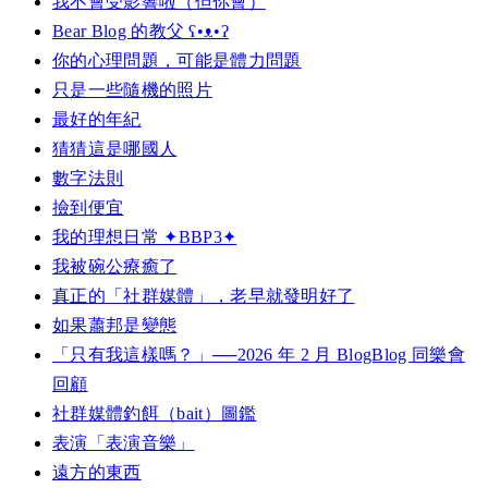
我不會受影響啦（但你會）
Bear Blog 的教父 ʕ•ᴥ•ʔ
你的心理問題，可能是體力問題
只是一些隨機的照片
最好的年紀
猜猜這是哪國人
數字法則
撿到便宜
我的理想日常 ✦BBP3✦
我被碗公療癒了
真正的「社群媒體」，老早就發明好了
如果蕭邦是變態
「只有我這樣嗎？」──2026 年 2 月 BlogBlog 同樂會
回顧
社群媒體釣餌（bait）圖鑑
表演「表演音樂」
遠方的東西