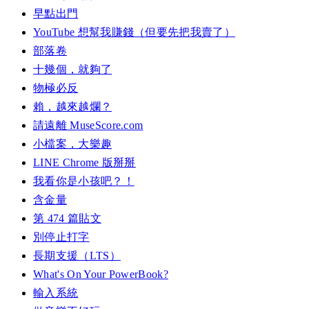
早點出門
YouTube 想幫我賺錢（但要先把我賣了）
部落卷
十幾個，就夠了
物極必反
賴，越來越爛？
請遠離 MuseScore.com
小檔案，大樂趣
LINE Chrome 版掰掰
我看你是小孩吧？！
含金量
第 474 篇貼文
別停止打字
長期支援（LTS）
What's On Your PowerBook?
輸入系統