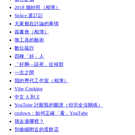
2018 婚紗照（相簿）
Splice 退訂記
大家都在討論的事情
簽書會（相簿）
換工具的藝術
數位敲詐
四種「好」人
「好啊—該死」症候群
一念之間
我的歷代工作室（相簿）
Vibe Cooking
中文 A 到 Z
YouTube 討厭我的樂譜（但完全沒關係）
cpdown：如何正確「看」YouTube
我去過哪裡？
別偷瞄附近的蛋餅店