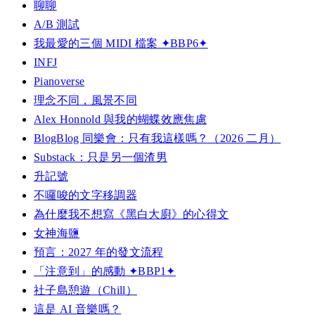
聊聊
A/B 測試
我最愛的三個 MIDI 檔案 ✦BBP6✦
INFJ
Pianoverse
理念不同，風景不同
Alex Honnold 與我的蝴蝶效應焦慮
BlogBlog 同樂會：只有我這樣嗎？（2026 二月）
Substack：只是另一個渣男
升記號
不囉唆的文字移調器
為什麼我不想寫《黑白大廚》的心得文
女神海鹽
預言：2027 年的發文流程
「注意到」的感動 ✦BBP1✦
社子島憩遊（Chill）
這是 AI 音樂嗎？