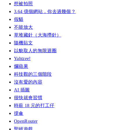
想被拍照
3.64 億個網站，你去過幾個？
假貓
不能放大
草堆藏針（大海撈針）
隨機貼文
以貌取人的無限迴圈
Yahtzee!
爛蘋果
科技觀的三個階段
沒有愛的內容
AI 插圖
很快就會習慣
時薪 18 元的打工仔
撐傘
OpenRouter
聖經遊戲