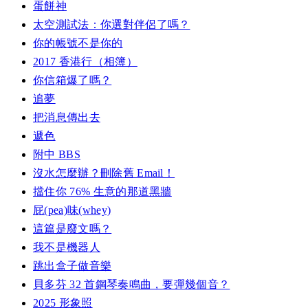
蛋餅神
太空測試法：你選對伴侶了嗎？
你的帳號不是你的
2017 香港行（相簿）
你信箱爆了嗎？
追夢
把消息傳出去
遞色
附中 BBS
沒水怎麼辦？刪除舊 Email！
擋住你 76% 生意的那道黑牆
屁(pea)味(whey)
這篇是廢文嗎？
我不是機器人
跳出盒子做音樂
貝多芬 32 首鋼琴奏鳴曲，要彈幾個音？
2025 形象照