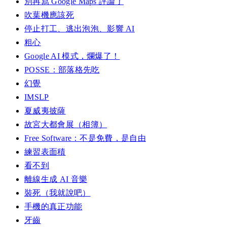
別再寫 Google Maps 評論了
吹葉機應該死
停止打工、逃出泡泡、影響 AI
粗心
Google AI 模式，爛爆了！
POSSE：部落格先吃
幻覺
IMSLP
夏威夷披薩
故宮大都會展（相簿）
Free Software：不是免費，是自由
練習表面積
看不到
離線生成 AI 音樂
裝死（我就說吧）
手機的真正功能
牙齒