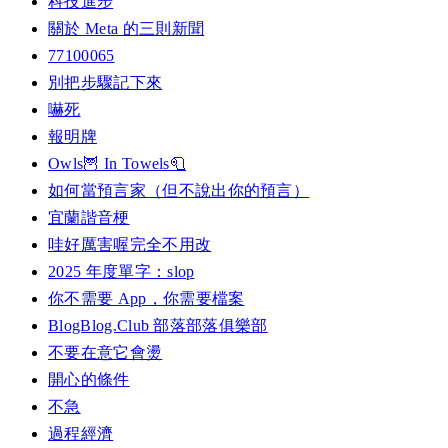
科技進步
關於 Meta 的三則新聞
77100065
別把步驟記下來
嚇死
報明牌
Owls🦉 In Towels🧻
如何當預言家（但不說出你的預言）
宜蘭諧音梗
哇好厲害喔完全不用改
2025 年度單字：slop
你不需要 App，你需要檔案
BlogBlog.Club 部落部落俱樂部
不要在意它會燙
開心的條件
不急
過程經濟