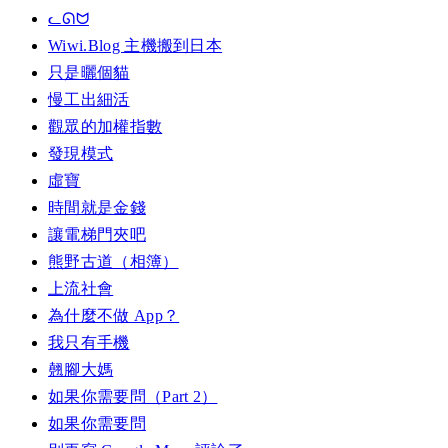
ᓚᘏᗢ
Wiwi.Blog 主機搬到日本
只是曬個貓
慢工出細活
觀眾的加權指數
發現模式
虛寶
時間就是金錢
讓電梯門夾吧
熊野古道（相簿）
上流社會
為什麼不做 App？
我只有手機
翹腳大媽
如果你需要問（Part 2）
如果你需要問