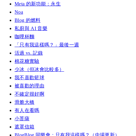
Meta 的新功能：永生
Noa
Blog 的燃料
私廚與 AI 音樂
咖哩杯麵
「只有我這樣嗎？」最後一週
活過 vs. 記錄
棉花糖實驗
少冰（但冰會比較多）
我不喜歡籃球
被喜歡的理由
不確定很好啊
滑脆大橋
有人在看嗎
小菩薩
遮罩信箱
BlogBlog 同樂會：只有我這樣嗎？（中場更新）