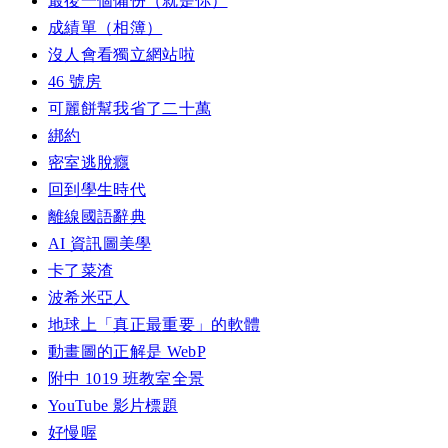
最後一個備份（就是你）
成績單（相簿）
沒人會看獨立網站啦
46 號房
可麗餅幫我省了二十萬
綁約
密室逃脫癮
回到學生時代
離線國語辭典
AI 資訊圖美學
卡了菜渣
波希米亞人
地球上「真正最重要」的軟體
動畫圖的正解是 WebP
附中 1019 班教室全景
YouTube 影片標題
好慢喔