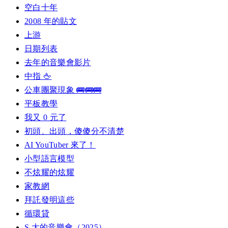
空白十年
2008 年的貼文
上游
日期列表
去年的音樂會影片
中指 🖕
公車團聚現象 🚌🚌🚌
平板教學
我又 0 元了
初頭、出頭，傻傻分不清楚
AI YouTuber 來了！
小型語言模型
不炫耀的炫耀
家教網
拜託發明這些
循環貸
S 大的音樂會（2025）