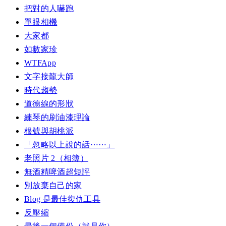
把對的人嚇跑
單眼相機
大家都
如數家珍
WTFApp
文字接龍大師
時代趨勢
道德線的形狀
練琴的刷油漆理論
根號與胡桃派
「忽略以上說的話⋯⋯」
老照片 2（相簿）
無酒精啤酒超短評
別放棄自己的家
Blog 是最佳復仇工具
反壓縮