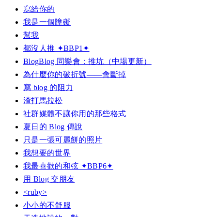
寫給你的
我是一個障礙
幫我
都沒人推 ✦BBP1✦
BlogBlog 同樂會：推坑（中場更新）
為什麼你的破折號——會斷掉
寫 blog 的阻力
渣打馬拉松
社群媒體不讓你用的那些格式
夏日的 Blog 傳說
只是一張可麗餅的照片
我想要的世界
我最喜歡的和弦 ✦BBP6✦
用 Blog 交朋友
<ruby>
小小的不舒服