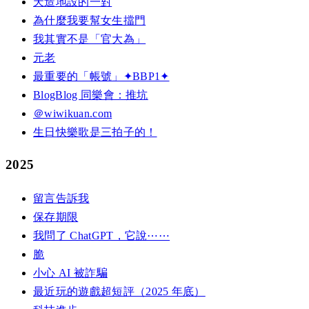
天造地設的一對
為什麼我要幫女生擋門
我其實不是「官大為」
元老
最重要的「帳號」✦BBP1✦
BlogBlog 同樂會：推坑
＠wiwikuan.com
生日快樂歌是三拍子的！
2025
留言告訴我
保存期限
我問了 ChatGPT，它說⋯⋯
脆
小心 AI 被詐騙
最近玩的遊戲超短評（2025 年底）