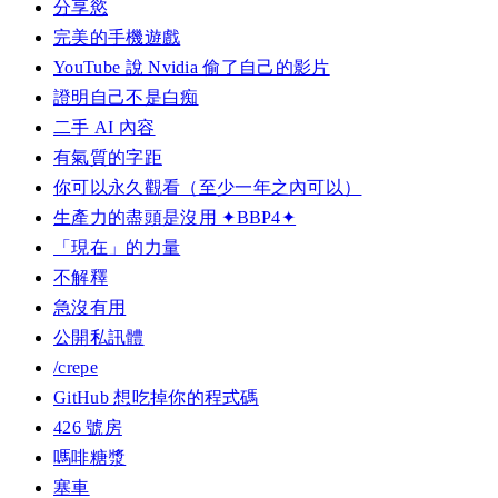
分享慾
完美的手機遊戲
YouTube 說 Nvidia 偷了自己的影片
證明自己不是白痴
二手 AI 內容
有氣質的字距
你可以永久觀看（至少一年之內可以）
生產力的盡頭是沒用 ✦BBP4✦
「現在」的力量
不解釋
急沒有用
公開私訊體
/crepe
GitHub 想吃掉你的程式碼
426 號房
嗎啡糖漿
塞車