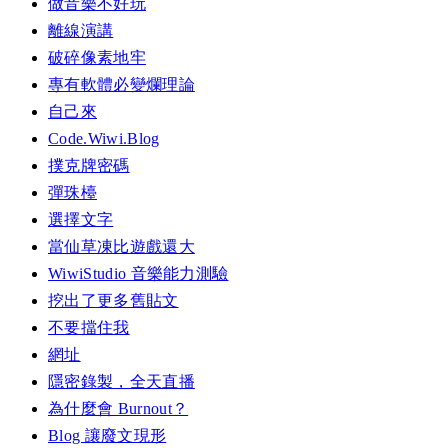
做音樂不好玩
離線演講
破碎像素地牢
專有軟體必變爛理論
自己來
Code.Wiwi.Blog
撲克牌密碼
彈珠檯
選擇文字
當仙草凍比遊戲還大
WiwiStudio 音樂能力測驗
挖出了更多舊貼文
不要擋住我
網址
隱密錄製，全天直播
為什麼會 Burnout？
Blog 讓廢文現形