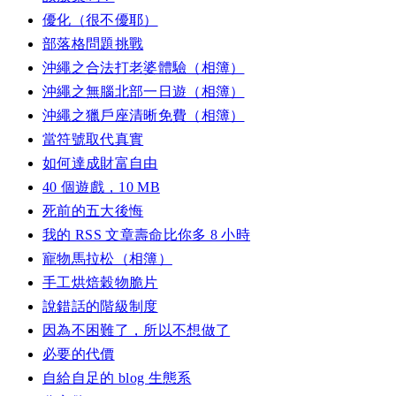
優化（很不優耶）
部落格問題挑戰
沖繩之合法打老婆體驗（相簿）
沖繩之無腦北部一日遊（相簿）
沖繩之獵戶座清晰免費（相簿）
當符號取代真實
如何達成財富自由
40 個遊戲，10 MB
死前的五大後悔
我的 RSS 文章壽命比你多 8 小時
寵物馬拉松（相簿）
手工烘焙穀物脆片
說錯話的階級制度
因為不困難了，所以不想做了
必要的代價
自給自足的 blog 生態系