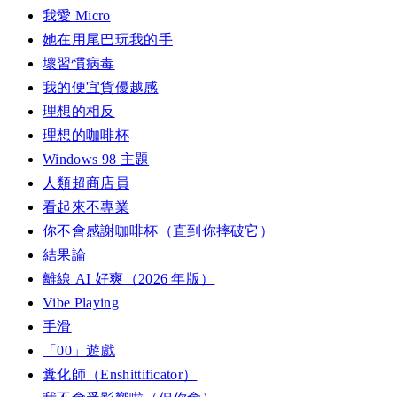
我愛 Micro
她在用尾巴玩我的手
壞習慣病毒
我的便宜貨優越感
理想的相反
理想的咖啡杯
Windows 98 主題
人類超商店員
看起來不專業
你不會感謝咖啡杯（直到你摔破它）
結果論
離線 AI 好爽（2026 年版）
Vibe Playing
手滑
「00」遊戲
糞化師（Enshittificator）