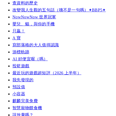
查資料的歷史
改變我人生觀的五句話（咦不是一句嗎）✦BBP5✦
NowNowNow 世界冠軍
嬰兒、貓，與你的手機
只贏！
A 寶
寫部落格的大人值得認識
游標軌跡
AI 好便宜喔（嗎）
投籃遊戲
最近玩的遊戲超短評（2026 上半年）
我先發現的
預設值
小容器
麒麟完美免費
智慧寵物餵食機
該放棄嗎？