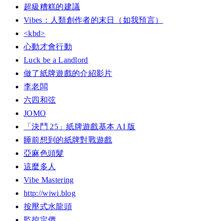
超級糟糕的建議
Vibes：人類創作者的末日（如我預言）
<kbd>
心動才會行動
Luck be a Landlord
做了紙牌遊戲的介紹影片
李老闆
六四和弦
JOMO
「決鬥 25」紙牌遊戲基本 AI 版
睡前想到的紙牌對戰遊戲
亞麻色頭髮
這麼多人
Vibe Mastering
http://wiwi.blog
按壓式水龍頭
監控定價