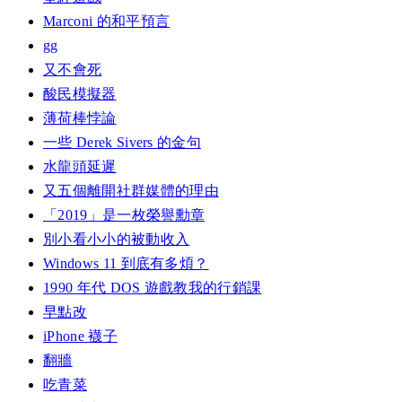
Marconi 的和平預言
gg
又不會死
酸民模擬器
薄荷棒悖論
一些 Derek Sivers 的金句
水龍頭延遲
又五個離開社群媒體的理由
「2019」是一枚榮譽勳章
別小看小小的被動收入
Windows 11 到底有多煩？
1990 年代 DOS 遊戲教我的行銷課
早點改
iPhone 襪子
翻牆
吃青菜