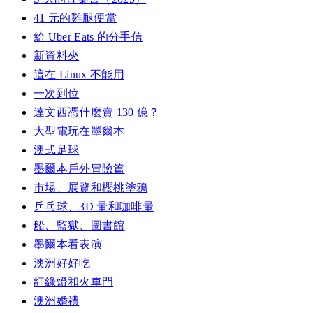
41 元的雞腿便當
給 Uber Eats 的分手信
新資料夾
這在 Linux 不能用
一次到位
達文西憑什麼賣 130 億？
大型電玩在墨爾本
澳式足球
墨爾本戶外冒險篇
市場、展覽和櫻桃塗鴉
乒乓球、3D 暈和咖啡暈
船、監獄、圖書館
墨爾本看表演
澳洲好好吃
紅綠燈和火車門
澳洲婚禮