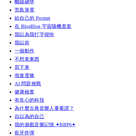
離線碉堡
荒島筆電
給自己的 Prompt
在 BlogBlog 宇宙隨機逛逛
我以為我打字很快
我以前
一個動作
不想拿東西
寫下來
假進度條
AI 問題挑戰
健康檢查
有良心的科技
為什麼古典音樂人要看譜？
自以為的自己
我的遊戲音樂記憶 ✦BBP6✦
藍牙炸彈