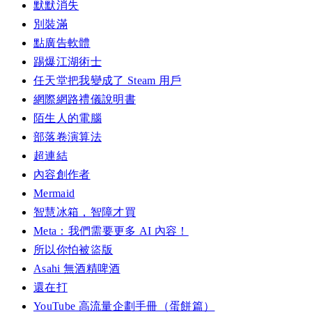
默默消失
別裝滿
點廣告軟體
踢爆江湖術士
任天堂把我變成了 Steam 用戶
網際網路禮儀說明書
陌生人的電腦
部落卷演算法
超連結
內容創作者
Mermaid
智慧冰箱，智障才買
Meta：我們需要更多 AI 內容！
所以你怕被盜版
Asahi 無酒精啤酒
還在打
YouTube 高流量企劃手冊（蛋餅篇）