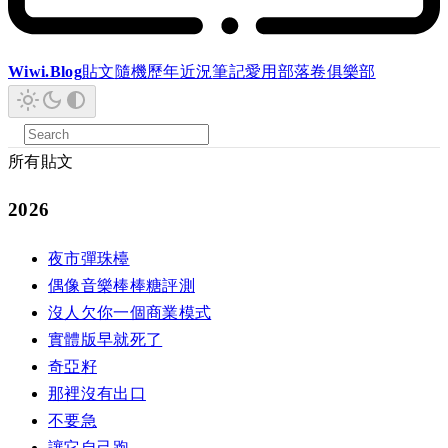
Wiwi.Blog
貼文
隨機
歷年
近況
筆記
愛用
部落卷
俱樂部
所有貼文
2026
夜市彈珠檯
偶像音樂棒棒糖評測
沒人欠你一個商業模式
實體版早就死了
奇亞籽
那裡沒有出口
不要急
讓它自己跑