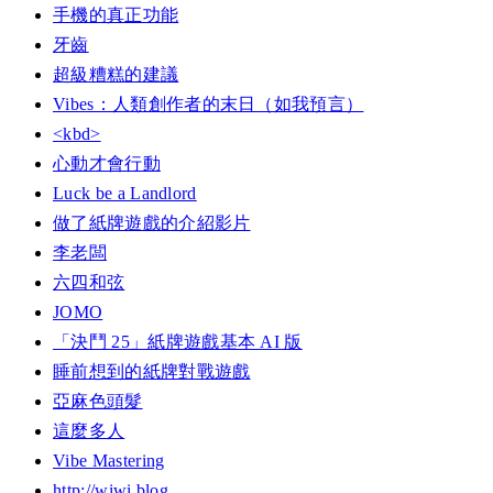
手機的真正功能
牙齒
超級糟糕的建議
Vibes：人類創作者的末日（如我預言）
<kbd>
心動才會行動
Luck be a Landlord
做了紙牌遊戲的介紹影片
李老闆
六四和弦
JOMO
「決鬥 25」紙牌遊戲基本 AI 版
睡前想到的紙牌對戰遊戲
亞麻色頭髮
這麼多人
Vibe Mastering
http://wiwi.blog