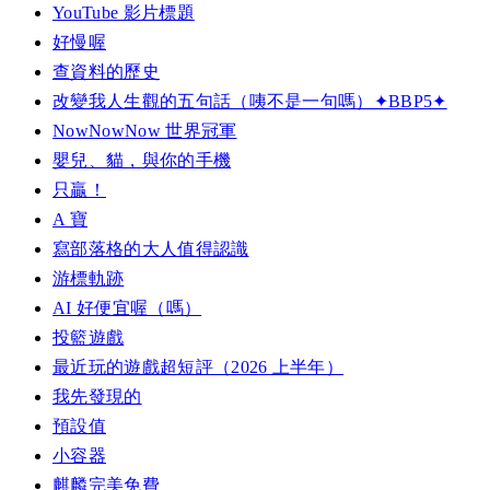
YouTube 影片標題
好慢喔
查資料的歷史
改變我人生觀的五句話（咦不是一句嗎）✦BBP5✦
NowNowNow 世界冠軍
嬰兒、貓，與你的手機
只贏！
A 寶
寫部落格的大人值得認識
游標軌跡
AI 好便宜喔（嗎）
投籃遊戲
最近玩的遊戲超短評（2026 上半年）
我先發現的
預設值
小容器
麒麟完美免費