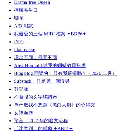
Drama-free Queen
檸檬卷生日
聊聊
A/B 測試
我最愛的三個 MIDI 檔案 ✦BBP6✦
INFJ
Pianoverse
理念不同，風景不同
Alex Honnold 與我的蝴蝶效應焦慮
BlogBlog 同樂會：只有我這樣嗎？（2026 二月）
Substack：只是另一個渣男
升記號
不囉唆的文字移調器
為什麼我不想寫《黑白大廚》的心得文
女神海鹽
預言：2027 年的發文流程
「注意到」的感動 ✦BBP1✦