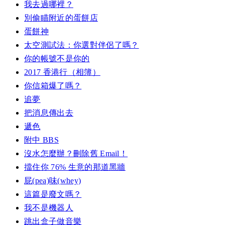
我去過哪裡？
別偷瞄附近的蛋餅店
蛋餅神
太空測試法：你選對伴侶了嗎？
你的帳號不是你的
2017 香港行（相簿）
你信箱爆了嗎？
追夢
把消息傳出去
遞色
附中 BBS
沒水怎麼辦？刪除舊 Email！
擋住你 76% 生意的那道黑牆
屁(pea)味(whey)
這篇是廢文嗎？
我不是機器人
跳出盒子做音樂