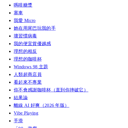
嗎啡糖漿
塞車
我愛 Micro
她在用尾巴玩我的手
壞習慣病毒
我的便宜貨優越感
理想的相反
理想的咖啡杯
Windows 98 主題
人類超商店員
看起來不專業
你不會感謝咖啡杯（直到你摔破它）
結果論
離線 AI 好爽（2026 年版）
Vibe Playing
手滑