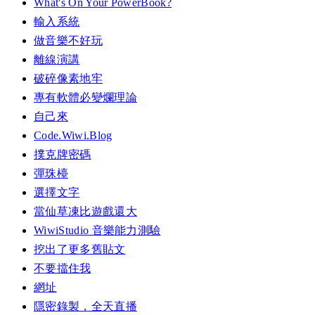
What's On Your PowerBook?
輸入系統
做音樂不好玩
離線演講
破碎像素地牢
專有軟體必變爛理論
自己來
Code.Wiwi.Blog
撲克牌密碼
彈珠檯
選擇文字
當仙草凍比遊戲還大
WiwiStudio 音樂能力測驗
挖出了更多舊貼文
不要擋住我
網址
隱密錄製，全天直播