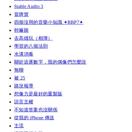
Stable Audio 3
冒牌貨
四個沒用的音樂小知識 ✦BBP7✦
幹嘛賭
去高雄玩（相簿）
學習的八個法則
水溝消毒
關於追逐數字，我的偶像們怎麼說
無聊
被 25
路況報導
想像力是最好的重製版
語言主權
不知道答案也沒關係
從我的 iPhone 傳送
主流