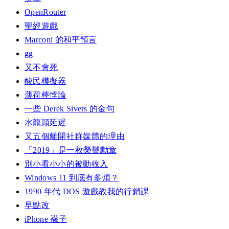
OpenRouter
聖經遊戲
Marconi 的和平預言
gg
又不會死
酸民模擬器
薄荷棒悖論
一些 Derek Sivers 的金句
水龍頭延遲
又五個離開社群媒體的理由
「2019」是一枚榮譽勳章
別小看小小的被動收入
Windows 11 到底有多煩？
1990 年代 DOS 遊戲教我的行銷課
早點改
iPhone 襪子