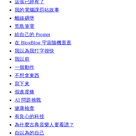
這張已經有了
我的電腦課罰站故事
離線碉堡
荒島筆電
給自己的 Prompt
在 BlogBlog 宇宙隨機逛逛
我以為我打字很快
我以前
一個動作
不想拿東西
寫下來
假進度條
AI 問題挑戰
健康檢查
有良心的科技
為什麼古典音樂人要看譜？
自以為的自己