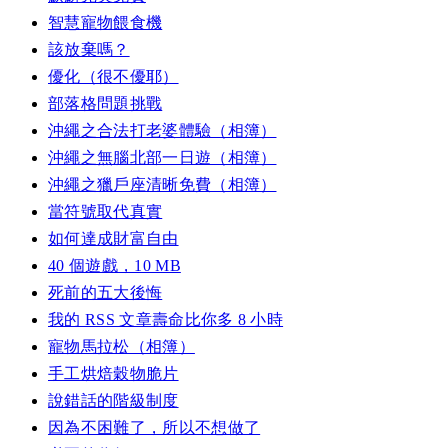
智慧寵物餵食機
該放棄嗎？
優化（很不優耶）
部落格問題挑戰
沖繩之合法打老婆體驗（相簿）
沖繩之無腦北部一日遊（相簿）
沖繩之獵戶座清晰免費（相簿）
當符號取代真實
如何達成財富自由
40 個遊戲，10 MB
死前的五大後悔
我的 RSS 文章壽命比你多 8 小時
寵物馬拉松（相簿）
手工烘焙穀物脆片
說錯話的階級制度
因為不困難了，所以不想做了