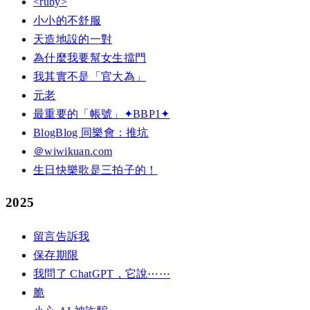
<ruby>
小小的不舒服
天造地設的一對
為什麼我要幫女生擋門
我其實不是「官大為」
元老
最重要的「帳號」✦BBP1✦
BlogBlog 同樂會：推坑
＠wiwikuan.com
生日快樂歌是三拍子的！
2025
留言告訴我
保存期限
我問了 ChatGPT，它說⋯⋯
脆