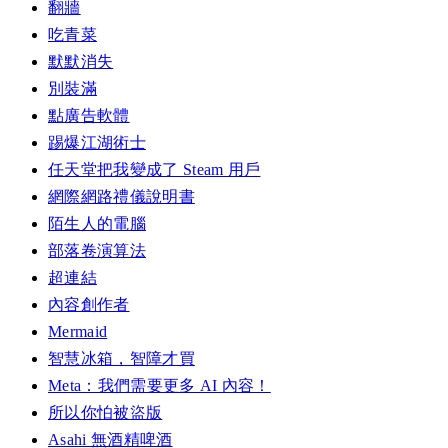
翻牆
吃青菜
默默消失
別裝滿
點廣告軟體
踢爆江湖術士
任天堂把我變成了 Steam 用戶
網際網路禮儀說明書
陌生人的電腦
部落卷演算法
超連結
內容創作者
Mermaid
智慧冰箱，智障才買
Meta：我們需要更多 AI 內容！
所以你怕被盜版
Asahi 無酒精啤酒