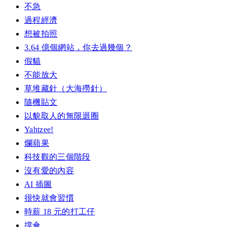
不急
過程經濟
想被拍照
3.64 億個網站，你去過幾個？
假貓
不能放大
草堆藏針（大海撈針）
隨機貼文
以貌取人的無限迴圈
Yahtzee!
爛蘋果
科技觀的三個階段
沒有愛的內容
AI 插圖
很快就會習慣
時薪 18 元的打工仔
撐傘