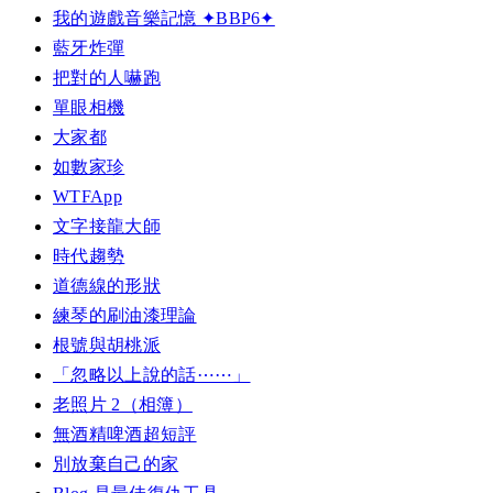
我的遊戲音樂記憶 ✦BBP6✦
藍牙炸彈
把對的人嚇跑
單眼相機
大家都
如數家珍
WTFApp
文字接龍大師
時代趨勢
道德線的形狀
練琴的刷油漆理論
根號與胡桃派
「忽略以上說的話⋯⋯」
老照片 2（相簿）
無酒精啤酒超短評
別放棄自己的家