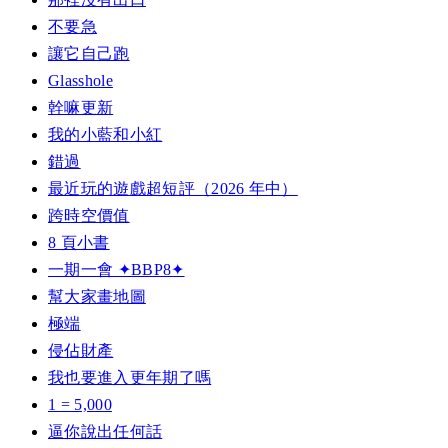
不要急
讓它自己跑
Glasshole
幹嘛更新
我的小藍和小紅
錯過
最近玩的遊戲超短評（2026 年中）
跨時空價值
8 頁小書
一期一會 ✦BBP8✦
幫大家畫地圖
極端
侵佔財產
我也要進入更年期了嗎
1 = 5,000
逼你說出任何話