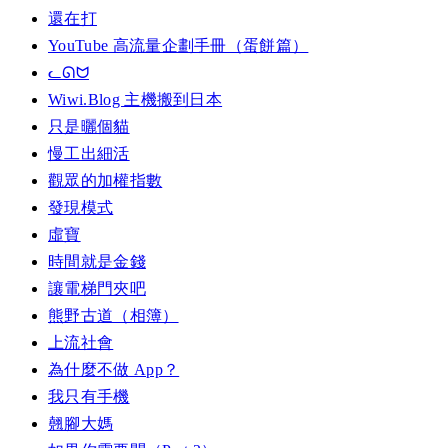
還在打
YouTube 高流量企劃手冊（蛋餅篇）
ᓚᘏᗢ
Wiwi.Blog 主機搬到日本
只是曬個貓
慢工出細活
觀眾的加權指數
發現模式
虛寶
時間就是金錢
讓電梯門夾吧
熊野古道（相簿）
上流社會
為什麼不做 App？
我只有手機
翹腳大媽