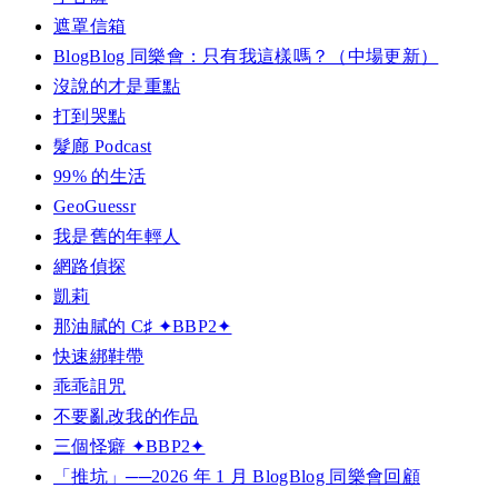
遮罩信箱
BlogBlog 同樂會：只有我這樣嗎？（中場更新）
沒說的才是重點
打到哭點
髮廊 Podcast
99% 的生活
GeoGuessr
我是舊的年輕人
網路偵探
凱莉
那油膩的 C♯ ✦BBP2✦
快速綁鞋帶
乖乖詛咒
不要亂改我的作品
三個怪癖 ✦BBP2✦
「推坑」──2026 年 1 月 BlogBlog 同樂會回顧