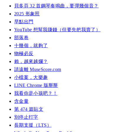
貝多芬 32 首鋼琴奏鳴曲，要彈幾個音？
2025 形象照
早點出門
YouTube 想幫我賺錢（但要先把我賣了）
部落卷
十幾個，就夠了
物極必反
賴，越來越爛？
請遠離 MuseScore.com
小檔案，大樂趣
LINE Chrome 版掰掰
我看你是小孩吧？！
含金量
第 474 篇貼文
別停止打字
長期支援（LTS）