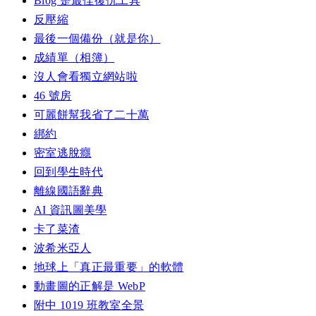
Blog 是最佳復仇工具
反壓縮
最後一個備份（就是你）
成績單（相簿）
沒人會看獨立網站啦
46 號房
可麗餅幫我省了二十萬
綁約
密室逃脫癮
回到學生時代
離線國語辭典
AI 資訊圖美學
卡了菜渣
波希米亞人
地球上「真正最重要」的軟體
動畫圖的正解是 WebP
附中 1019 班教室全景