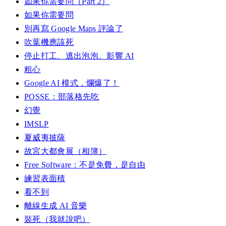
如果你需要問（Part 2）
如果你需要問
別再寫 Google Maps 評論了
吹葉機應該死
停止打工、逃出泡泡、影響 AI
粗心
Google AI 模式，爛爆了！
POSSE：部落格先吃
幻覺
IMSLP
夏威夷披薩
故宮大都會展（相簿）
Free Software：不是免費，是自由
練習表面積
看不到
離線生成 AI 音樂
裝死（我就說吧）