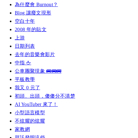
為什麼會 Burnout？
Blog 讓廢文現形
空白十年
2008 年的貼文
上游
日期列表
去年的音樂會影片
中指 🖕
公車團聚現象 🚌🚌🚌
平板教學
我又 0 元了
初頭、出頭，傻傻分不清楚
AI YouTuber 來了！
小型語言模型
不炫耀的炫耀
家教網
拜託發明這些