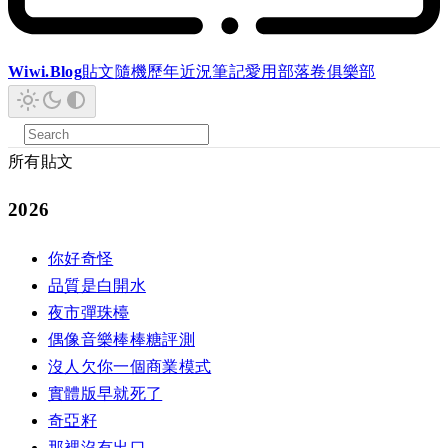
Wiwi.Blog
貼文
隨機
歷年
近況
筆記
愛用
部落卷
俱樂部
所有貼文
2026
你好奇怪
品質是白開水
夜市彈珠檯
偶像音樂棒棒糖評測
沒人欠你一個商業模式
實體版早就死了
奇亞籽
那裡沒有出口