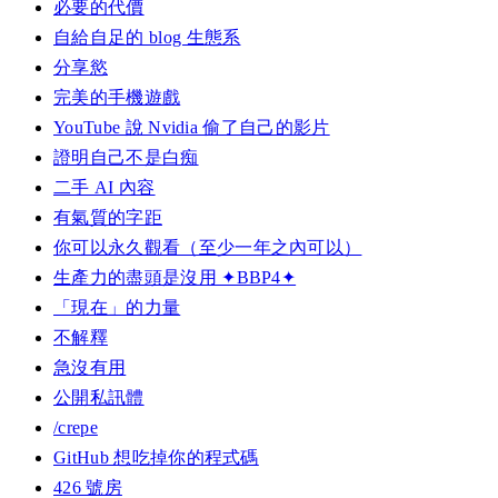
必要的代價
自給自足的 blog 生態系
分享慾
完美的手機遊戲
YouTube 說 Nvidia 偷了自己的影片
證明自己不是白痴
二手 AI 內容
有氣質的字距
你可以永久觀看（至少一年之內可以）
生產力的盡頭是沒用 ✦BBP4✦
「現在」的力量
不解釋
急沒有用
公開私訊體
/crepe
GitHub 想吃掉你的程式碼
426 號房