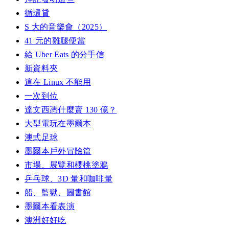
循環貸
S 大的音樂會（2025）
41 元的雞腿便當
給 Uber Eats 的分手信
新資料夾
這在 Linux 不能用
一次到位
達文西憑什麼賣 130 億？
大型電玩在墨爾本
澳式足球
墨爾本戶外冒險篇
市場、展覽和櫻桃塗鴉
乒乓球、3D 暈和咖啡暈
船、監獄、圖書館
墨爾本看表演
澳洲好好吃