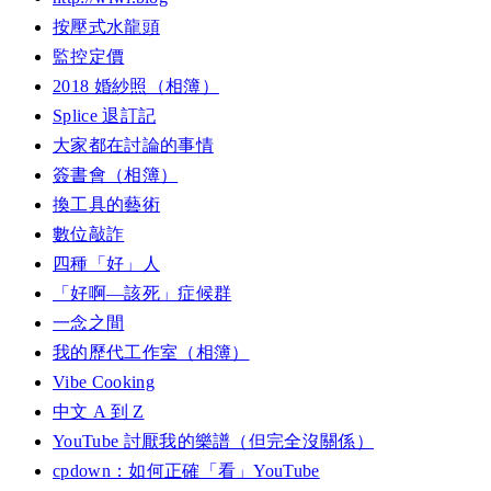
按壓式水龍頭
監控定價
2018 婚紗照（相簿）
Splice 退訂記
大家都在討論的事情
簽書會（相簿）
換工具的藝術
數位敲詐
四種「好」人
「好啊—該死」症候群
一念之間
我的歷代工作室（相簿）
Vibe Cooking
中文 A 到 Z
YouTube 討厭我的樂譜（但完全沒關係）
cpdown：如何正確「看」YouTube