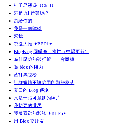
社子島憩遊（Chill）
這是 AI 音樂嗎？
寫給你的
我是一個障礙
幫我
都沒人推 ✦BBP1✦
BlogBlog 同樂會：推坑（中場更新）
為什麼你的破折號——會斷掉
寫 blog 的阻力
渣打馬拉松
社群媒體不讓你用的那些格式
夏日的 Blog 傳說
只是一張可麗餅的照片
我想要的世界
我最喜歡的和弦 ✦BBP6✦
用 Blog 交朋友