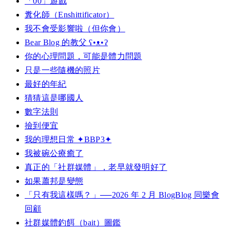
「00」遊戲
糞化師（Enshittificator）
我不會受影響啦（但你會）
Bear Blog 的教父 ʕ•ᴥ•ʔ
你的心理問題，可能是體力問題
只是一些隨機的照片
最好的年紀
猜猜這是哪國人
數字法則
撿到便宜
我的理想日常 ✦BBP3✦
我被碗公療癒了
真正的「社群媒體」，老早就發明好了
如果蕭邦是變態
「只有我這樣嗎？」──2026 年 2 月 BlogBlog 同樂會
回顧
社群媒體釣餌（bait）圖鑑