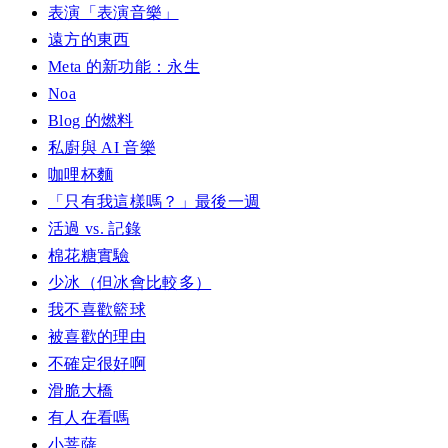
表演「表演音樂」
遠方的東西
Meta 的新功能：永生
Noa
Blog 的燃料
私廚與 AI 音樂
咖哩杯麵
「只有我這樣嗎？」最後一週
活過 vs. 記錄
棉花糖實驗
少冰（但冰會比較多）
我不喜歡籃球
被喜歡的理由
不確定很好啊
滑脆大橋
有人在看嗎
小菩薩