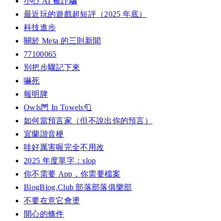
小心 AI 被詐騙
最近玩的遊戲超短評（2025 年底）
科技進步
關於 Meta 的三則新聞
77100065
別把步驟記下來
嚇死
報明牌
Owls🦉 In Towels🧻
如何當預言家（但不說出你的預言）
宜蘭諧音梗
哇好厲害喔完全不用改
2025 年度單字：slop
你不需要 App，你需要檔案
BlogBlog.Club 部落部落俱樂部
不要在意它會燙
開心的條件