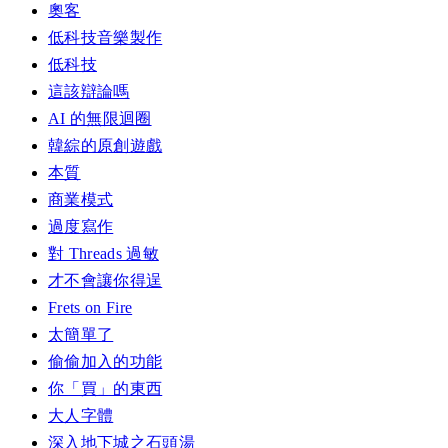
奧客
低科技音樂製作
低科技
這該辯論嗎
AI 的無限迴圈
韓綜的原創遊戲
本質
商業模式
過度寫作
對 Threads 過敏
才不會讓你得逞
Frets on Fire
太簡單了
偷偷加入的功能
你「買」的東西
大人字體
深入地下城之石頭湯