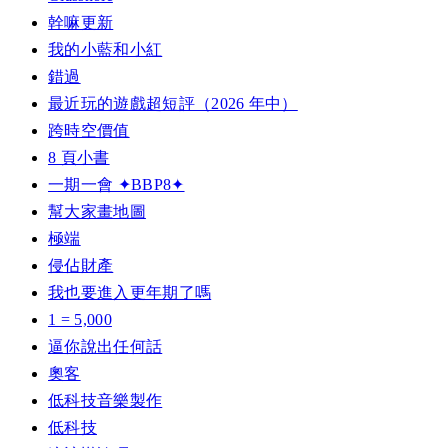
幹嘛更新
我的小藍和小紅
錯過
最近玩的遊戲超短評（2026 年中）
跨時空價值
8 頁小書
一期一會 ✦BBP8✦
幫大家畫地圖
極端
侵佔財產
我也要進入更年期了嗎
1 = 5,000
逼你說出任何話
奧客
低科技音樂製作
低科技