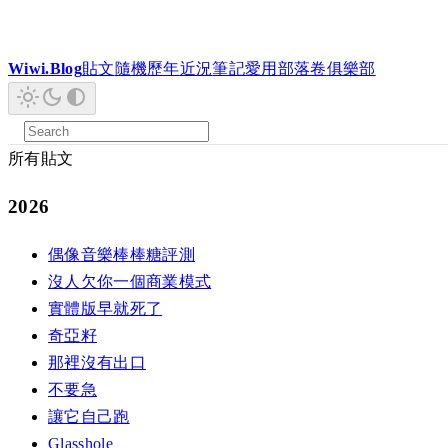
Wiwi.Blog
貼文
隨機
歷年
近況
筆記
愛用
部落卷
俱樂部
所有貼文
2026
偶像音樂棒棒糖評測
沒人欠你一個商業模式
實體版早就死了
奇亞籽
那裡沒有出口
不要急
讓它自己跑
Glasshole