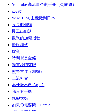
YouTube 高流量企劃手冊（蛋餅篇）
ᓚᘏᗢ
Wiwi.Blog 主機搬到日本
只是曬個貓
慢工出細活
觀眾的加權指數
發現模式
虛寶
時間就是金錢
讓電梯門夾吧
熊野古道（相簿）
上流社會
為什麼不做 App？
我只有手機
翹腳大媽
如果你需要問（Part 2）