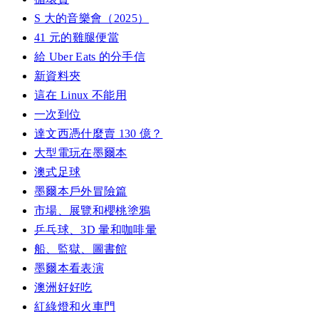
S 大的音樂會（2025）
41 元的雞腿便當
給 Uber Eats 的分手信
新資料夾
這在 Linux 不能用
一次到位
達文西憑什麼賣 130 億？
大型電玩在墨爾本
澳式足球
墨爾本戶外冒險篇
市場、展覽和櫻桃塗鴉
乒乓球、3D 暈和咖啡暈
船、監獄、圖書館
墨爾本看表演
澳洲好好吃
紅綠燈和火車門