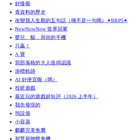
好慢喔
查資料的歷史
改變我人生觀的五句話（咦不是一句嗎）✦BBP5✦
NowNowNow 世界冠軍
嬰兒、貓，與你的手機
只贏！
A 寶
寫部落格的大人值得認識
游標軌跡
AI 好便宜喔（嗎）
投籃遊戲
最近玩的遊戲超短評（2026 上半年）
我先發現的
預設值
小容器
麒麟完美免費
智慧寵物餵食機