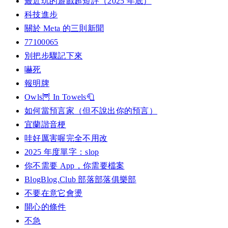
最近玩的遊戲超短評（2025 年底）
科技進步
關於 Meta 的三則新聞
77100065
別把步驟記下來
嚇死
報明牌
Owls🦉 In Towels🧻
如何當預言家（但不說出你的預言）
宜蘭諧音梗
哇好厲害喔完全不用改
2025 年度單字：slop
你不需要 App，你需要檔案
BlogBlog.Club 部落部落俱樂部
不要在意它會燙
開心的條件
不急