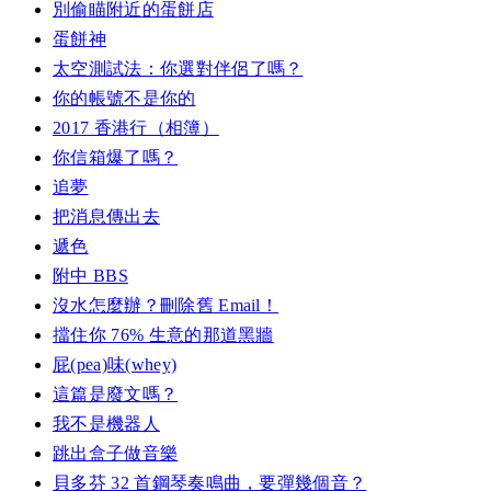
別偷瞄附近的蛋餅店
蛋餅神
太空測試法：你選對伴侶了嗎？
你的帳號不是你的
2017 香港行（相簿）
你信箱爆了嗎？
追夢
把消息傳出去
遞色
附中 BBS
沒水怎麼辦？刪除舊 Email！
擋住你 76% 生意的那道黑牆
屁(pea)味(whey)
這篇是廢文嗎？
我不是機器人
跳出盒子做音樂
貝多芬 32 首鋼琴奏鳴曲，要彈幾個音？