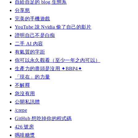
自給自足的 blog 生態系
分享慾
完美的手機遊戲
YouTube 說 Nvidia 偷了自己的影片
證明自己不是白痴
二手 AI 內容
有氣質的字距
你可以永久觀看（至少一年之內可以）
生產力的盡頭是沒用 ✦BBP4✦
「現在」的力量
不解釋
急沒有用
公開私訊體
/crepe
GitHub 想吃掉你的程式碼
426 號房
嗎啡糖漿