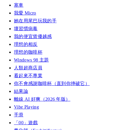
塞車
我愛 Micro
她在用尾巴玩我的手
壞習慣病毒
我的便宜貨優越感
理想的相反
理想的咖啡杯
Windows 98 主題
人類超商店員
看起來不專業
你不會感謝咖啡杯（直到你摔破它）
結果論
離線 AI 好爽（2026 年版）
Vibe Playing
手滑
「00」遊戲