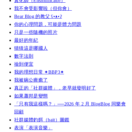
糞化師（Enshittificator）
我不會受影響啦（但你會）
Bear Blog 的教父 ʕ•ᴥ•ʔ
你的心理問題，可能是體力問題
只是一些隨機的照片
最好的年紀
猜猜這是哪國人
數字法則
撿到便宜
我的理想日常 ✦BBP3✦
我被碗公療癒了
真正的「社群媒體」，老早就發明好了
如果蕭邦是變態
「只有我這樣嗎？」──2026 年 2 月 BlogBlog 同樂會
回顧
社群媒體釣餌（bait）圖鑑
表演「表演音樂」