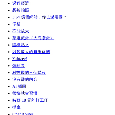
過程經濟
想被拍照
3.64 億個網站，你去過幾個？
假貓
不能放大
草堆藏針（大海撈針）
隨機貼文
以貌取人的無限迴圈
Yahtzee!
爛蘋果
科技觀的三個階段
沒有愛的內容
AI 插圖
很快就會習慣
時薪 18 元的打工仔
撐傘
OpenRouter