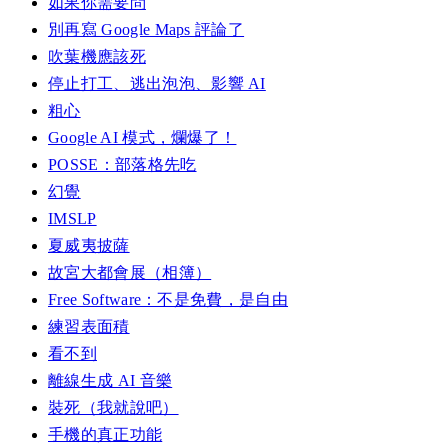
如果你需要問
別再寫 Google Maps 評論了
吹葉機應該死
停止打工、逃出泡泡、影響 AI
粗心
Google AI 模式，爛爆了！
POSSE：部落格先吃
幻覺
IMSLP
夏威夷披薩
故宮大都會展（相簿）
Free Software：不是免費，是自由
練習表面積
看不到
離線生成 AI 音樂
裝死（我就說吧）
手機的真正功能