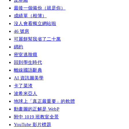
反壓縮
最後一個備份（就是你）
成績單（相簿）
沒人會看獨立網站啦
46 號房
可麗餅幫我省了二十萬
綁約
密室逃脫癮
回到學生時代
離線國語辭典
AI 資訊圖美學
卡了菜渣
波希米亞人
地球上「真正最重要」的軟體
動畫圖的正解是 WebP
附中 1019 班教室全景
YouTube 影片標題