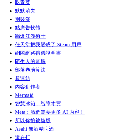
吃青菜
默默消失
別裝滿
點廣告軟體
踢爆江湖術士
任天堂把我變成了 Steam 用戶
網際網路禮儀說明書
陌生人的電腦
部落卷演算法
超連結
內容創作者
Mermaid
智慧冰箱，智障才買
Meta：我們需要更多 AI 內容！
所以你怕被盜版
Asahi 無酒精啤酒
還在打