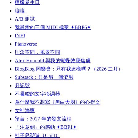
檸檬卷生日
聊聊
A/B 測試
我最愛的三個 MIDI 檔案 ✦BBP6✦
INFJ
Pianoverse
理念不同，風景不同
Alex Honnold 與我的蝴蝶效應焦慮
BlogBlog 同樂會：只有我這樣嗎？（2026 二月）
Substack：只是另一個渣男
升記號
不囉唆的文字移調器
為什麼我不想寫《黑白大廚》的心得文
女神海鹽
預言：2027 年的發文流程
「注意到」的感動 ✦BBP1✦
社子島憩遊（Chill）