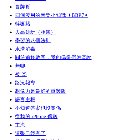
冒牌貨
四個沒用的音樂小知識 ✦BBP7✦
幹嘛賭
去高雄玩（相簿）
學習的八個法則
水溝消毒
關於追逐數字，我的偶像們怎麼說
無聊
被 25
路況報導
想像力是最好的重製版
語言主權
不知道答案也沒關係
從我的 iPhone 傳送
主流
這張已經有了