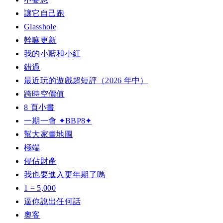
讓它自己跑
Glasshole
幹嘛更新
我的小藍和小紅
錯過
最近玩的遊戲超短評（2026 年中）
跨時空價值
8 頁小書
一期一會 ✦BBP8✦
幫大家畫地圖
極端
侵佔財產
我也要進入更年期了嗎
1 = 5,000
逼你說出任何話
奧客