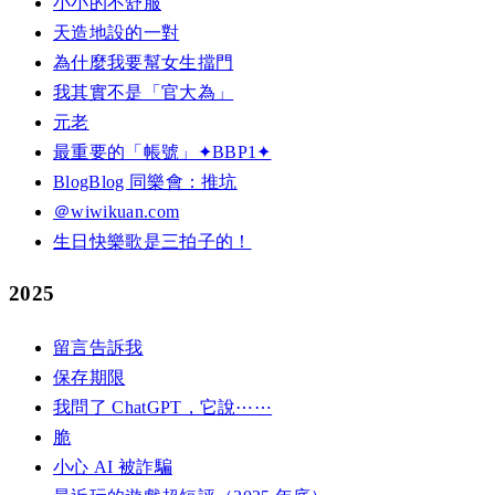
小小的不舒服
天造地設的一對
為什麼我要幫女生擋門
我其實不是「官大為」
元老
最重要的「帳號」✦BBP1✦
BlogBlog 同樂會：推坑
＠wiwikuan.com
生日快樂歌是三拍子的！
2025
留言告訴我
保存期限
我問了 ChatGPT，它說⋯⋯
脆
小心 AI 被詐騙