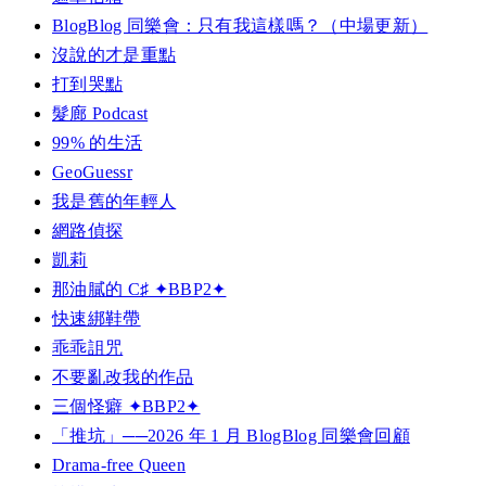
BlogBlog 同樂會：只有我這樣嗎？（中場更新）
沒說的才是重點
打到哭點
髮廊 Podcast
99% 的生活
GeoGuessr
我是舊的年輕人
網路偵探
凱莉
那油膩的 C♯ ✦BBP2✦
快速綁鞋帶
乖乖詛咒
不要亂改我的作品
三個怪癖 ✦BBP2✦
「推坑」──2026 年 1 月 BlogBlog 同樂會回顧
Drama-free Queen