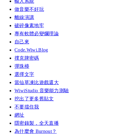
輸入系統
做音樂不好玩
離線演講
破碎像素地牢
專有軟體必變爛理論
自己來
Code.Wiwi.Blog
撲克牌密碼
彈珠檯
選擇文字
當仙草凍比遊戲還大
WiwiStudio 音樂能力測驗
挖出了更多舊貼文
不要擋住我
網址
隱密錄製，全天直播
為什麼會 Burnout？