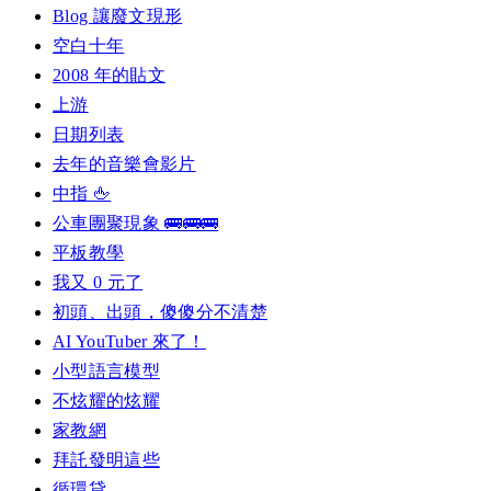
Blog 讓廢文現形
空白十年
2008 年的貼文
上游
日期列表
去年的音樂會影片
中指 🖕
公車團聚現象 🚌🚌🚌
平板教學
我又 0 元了
初頭、出頭，傻傻分不清楚
AI YouTuber 來了！
小型語言模型
不炫耀的炫耀
家教網
拜託發明這些
循環貸