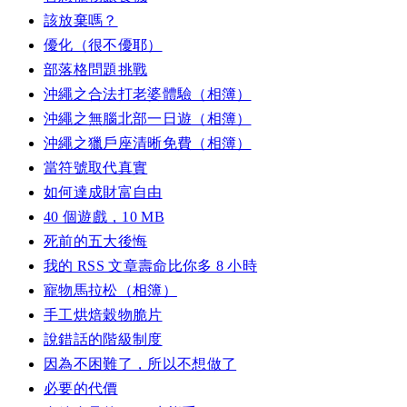
該放棄嗎？
優化（很不優耶）
部落格問題挑戰
沖繩之合法打老婆體驗（相簿）
沖繩之無腦北部一日遊（相簿）
沖繩之獵戶座清晰免費（相簿）
當符號取代真實
如何達成財富自由
40 個遊戲，10 MB
死前的五大後悔
我的 RSS 文章壽命比你多 8 小時
寵物馬拉松（相簿）
手工烘焙穀物脆片
說錯話的階級制度
因為不困難了，所以不想做了
必要的代價