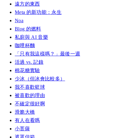
遠方的東西
Meta 的新功能：永生
Noa
Blog 的燃料
私廚與 AI 音樂
咖哩杯麵
「只有我這樣嗎？」最後一週
活過 vs. 記錄
棉花糖實驗
少冰（但冰會比較多）
我不喜歡籃球
被喜歡的理由
不確定很好啊
滑脆大橋
有人在看嗎
小菩薩
遮罩信箱