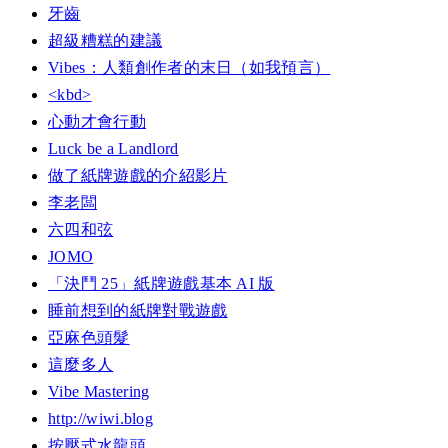
牙齒
超級糟糕的建議
Vibes：人類創作者的末日（如我預言）
<kbd>
心動才會行動
Luck be a Landlord
做了紙牌遊戲的介紹影片
李老闆
六四和弦
JOMO
「決鬥 25」紙牌遊戲基本 AI 版
睡前想到的紙牌對戰遊戲
亞麻色頭髮
這麼多人
Vibe Mastering
http://wiwi.blog
按壓式水龍頭