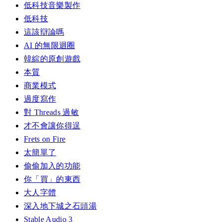
低科技音樂製作
低科技
這該辯論嗎
AI 的無限迴圈
韓綜的原創遊戲
本質
商業模式
過度寫作
對 Threads 過敏
才不會讓你得逞
Frets on Fire
太簡單了
偷偷加入的功能
你「買」的東西
大人字體
深入地下城之石頭湯
Stable Audio 3