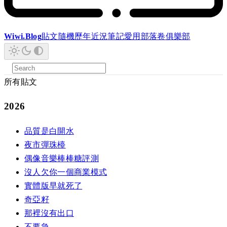
Wiwi.Blog
貼文
隨機
歷年
近況
筆記
愛用
部落卷
俱樂部
所有貼文
2026
品質是白開水
夜市彈珠檯
偶像音樂棒棒糖評測
沒人欠你一個商業模式
實體版早就死了
奇亞籽
那裡沒有出口
不要急