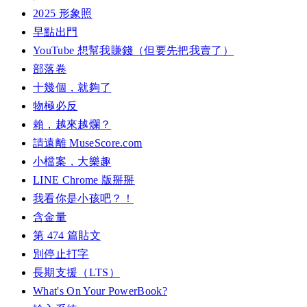
2025 形象照
早點出門
YouTube 想幫我賺錢（但要先把我賣了）
部落卷
十幾個，就夠了
物極必反
賴，越來越爛？
請遠離 MuseScore.com
小檔案，大樂趣
LINE Chrome 版掰掰
我看你是小孩吧？！
含金量
第 474 篇貼文
別停止打字
長期支援（LTS）
What's On Your PowerBook?