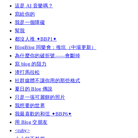
這是 AI 音樂嗎？
寫給你的
我是一個障礙
幫我
都沒人推 ✦BBP1✦
BlogBlog 同樂會：推坑（中場更新）
為什麼你的破折號——會斷掉
寫 blog 的阻力
渣打馬拉松
社群媒體不讓你用的那些格式
夏日的 Blog 傳說
只是一張可麗餅的照片
我想要的世界
我最喜歡的和弦 ✦BBP6✦
用 Blog 交朋友
<ruby>