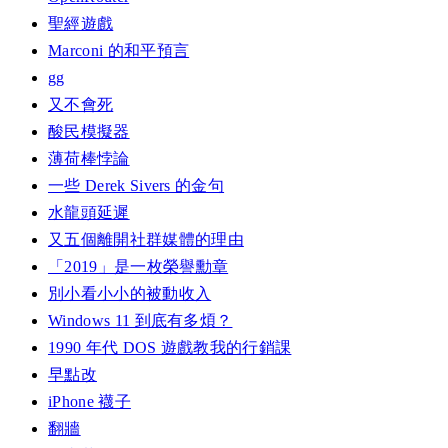
聖經遊戲
Marconi 的和平預言
gg
又不會死
酸民模擬器
薄荷棒悖論
一些 Derek Sivers 的金句
水龍頭延遲
又五個離開社群媒體的理由
「2019」是一枚榮譽勳章
別小看小小的被動收入
Windows 11 到底有多煩？
1990 年代 DOS 遊戲教我的行銷課
早點改
iPhone 襪子
翻牆