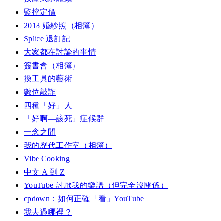
監控定價
2018 婚紗照（相簿）
Splice 退訂記
大家都在討論的事情
簽書會（相簿）
換工具的藝術
數位敲詐
四種「好」人
「好啊—該死」症候群
一念之間
我的歷代工作室（相簿）
Vibe Cooking
中文 A 到 Z
YouTube 討厭我的樂譜（但完全沒關係）
cpdown：如何正確「看」YouTube
我去過哪裡？