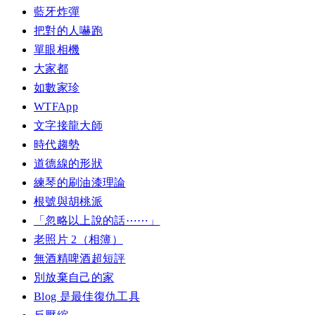
藍牙炸彈
把對的人嚇跑
單眼相機
大家都
如數家珍
WTFApp
文字接龍大師
時代趨勢
道德線的形狀
練琴的刷油漆理論
根號與胡桃派
「忽略以上說的話⋯⋯」
老照片 2（相簿）
無酒精啤酒超短評
別放棄自己的家
Blog 是最佳復仇工具