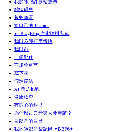
我的電腦課罰站故事
離線碉堡
荒島筆電
給自己的 Prompt
在 BlogBlog 宇宙隨機逛逛
我以為我打字很快
我以前
一個動作
不想拿東西
寫下來
假進度條
AI 問題挑戰
健康檢查
有良心的科技
為什麼古典音樂人要看譜？
自以為的自己
我的遊戲音樂記憶 ✦BBP6✦